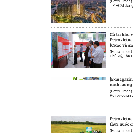
(PetroTimes)
TP HCM đang đ
Cử tri khu 
Petrovietn
lượng và an
(PetroTimes)
Phú Mỹ, Tân P
[E-magazine
ninh lương
(PetroTimes)
Petrovietnam, 
Petrovietna
thực quốc g
(PetroTimes)