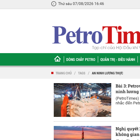
Thứ sáu 07/08/2026 16:46
DÒNG CHẢY PETRO
QUẢN TRỊ - ĐIỀU HÀNH
TRANG CHỦ
/
TAGS
/
AN NINH LƯƠNG THỰC
Bài 3: Petr
ninh lương 
(PetroTimes)
nhắc đến Petro
Nghị quyết 
không gian