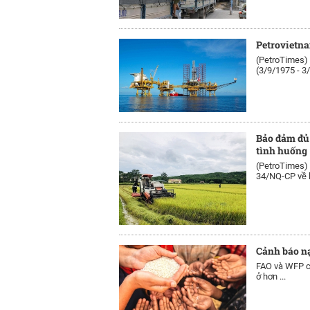
Petrovietna
(PetroTimes)
(3/9/1975 - 3
Bảo đảm đủ 
tình huống
(PetroTimes)
34/NQ-CP về b
Cảnh báo nạ
FAO và WFP cả
ở hơn ...