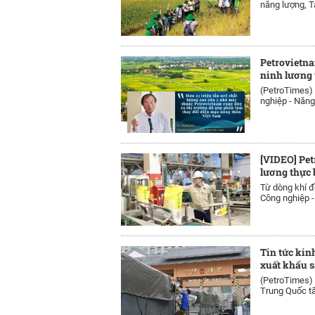
năng lượng, T
Petrovietna
ninh lương 
(PetroTimes)
nghiệp - Năng
[VIDEO] Pet
lương thực 
Từ dòng khí đ
Công nghiệp - 
Tin tức kin
xuất khẩu 
(PetroTimes)
Trung Quốc tă