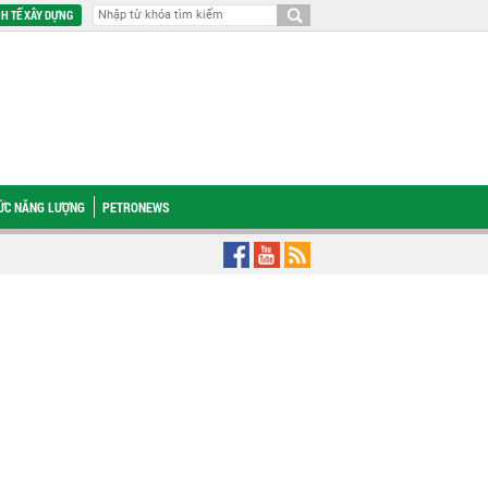
H TẾ XÂY DỰNG
HỨC NĂNG LƯỢNG
PETRONEWS