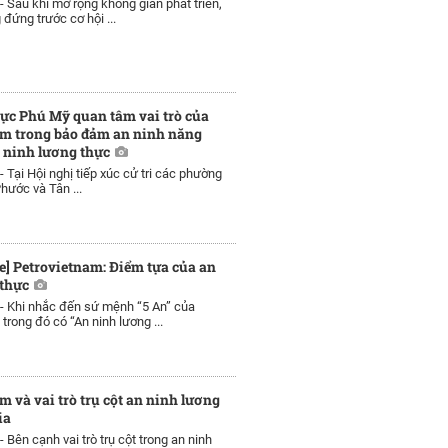
 -
Sau khi mở rộng không gian phát triển,
ứng trước cơ hội ...
vực Phú Mỹ quan tâm vai trò của
am trong bảo đảm an ninh năng
 ninh lương thực
 -
Tại Hội nghị tiếp xúc cử tri các phường
hước và Tân ...
] Petrovietnam: Điểm tựa của an
 thực
 -
Khi nhắc đến sứ mệnh “5 An” của
trong đó có “An ninh lương ...
m và vai trò trụ cột an ninh lương
ia
 -
Bên cạnh vai trò trụ cột trong an ninh