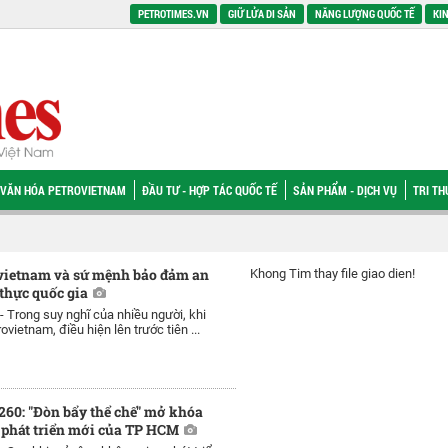
PETROTIMES.VN
GIỮ LỬA DI SẢN
NĂNG LƯỢNG QUỐC TẾ
KIN
VĂN HÓA PETROVIETNAM
ĐẦU TƯ - HỢP TÁC QUỐC TẾ
SẢN PHẨM - DỊCH VỤ
TRI T
ovietnam và sứ mệnh bảo đảm an
Khong Tim thay file giao dien!
thực quốc gia
 -
Trong suy nghĩ của nhiều người, khi
vietnam, điều hiện lên trước tiên ...
260: "Đòn bẩy thể chế" mở khóa
 phát triển mới của TP HCM