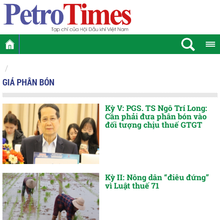
GIÁ PHÂN BÓN
Kỳ V: PGS. TS Ngô Trí Long:
Cần phải đưa phân bón vào
đối tượng chịu thuế GTGT
Kỳ II: Nông dân “điêu đứng”
vì Luật thuế 71