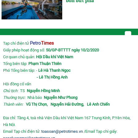
bón bứt phá
Petro
Times
Tạp chí điện tử
Giấy phép hoạt động số:
50/GP-BTTTT ngày 10/2/2020
Cơ quan chủ quản:
Hội Dầu khí Việt Nam
Tổng biên tập:
Phạm Thuận Thiên
Phó Tổng biên tập: -
Lê Hà Thanh Ngọc
- Lê Thị Hồng Anh
Hội đồng cố vấn
Chủ tịch:
TS
Nguyễn Hồng Minh
Thường trực:
Nhà báo
Nguyễn Như Phong
Thành viên:
Vũ Thị Chọn,
Nguyễn Hải Đường,
Lê Anh Chiến
Địa chỉ: Tầng 4, toà nhà Viện Dầu khí Việt Nam 167 Trung Kính, P.Yên Hòa,
Hà Nội.
Email Tạp chí điện tử:
toasoan@petrotimes.vn
/Email Tạp chí giấy: