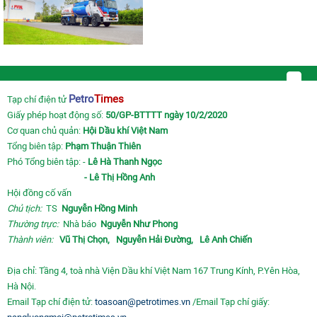
Petro
Times
Tạp chí điện tử
Giấy phép hoạt động số:
50/GP-BTTTT ngày 10/2/2020
Cơ quan chủ quản:
Hội Dầu khí Việt Nam
Tổng biên tập:
Phạm Thuận Thiên
Phó Tổng biên tập: -
Lê Hà Thanh Ngọc
- Lê Thị Hồng Anh
Hội đồng cố vấn
Chủ tịch:
TS
Nguyễn Hồng Minh
Thường trực:
Nhà báo
Nguyễn Như Phong
Thành viên:
Vũ Thị Chọn,
Nguyễn Hải Đường,
Lê Anh Chiến
Địa chỉ: Tầng 4, toà nhà Viện Dầu khí Việt Nam 167 Trung Kính, P.Yên Hòa,
Hà Nội.
Email Tạp chí điện tử:
toasoan@petrotimes.vn
/Email Tạp chí giấy: