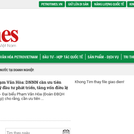
PETROTIMES.VN
GIỮ LỬA DI SẢN
NĂNG LƯỢNG QUỐC TẾ
KIN
VĂN HÓA PETROVIETNAM
ĐẦU TƯ - HỢP TÁC QUỐC TẾ
SẢN PHẨM - DỊCH VỤ
TRI T
 NƯỚC TẠI DOANH NGHIỆP.
hạm Văn Hòa: DNNN cần ưu tiên
Khong Tim thay file giao dien!
ỹ đầu tư phát triển, tăng vốn điều lệ
 -
Đại biểu Phạm Văn Hòa (Đoàn ĐBQH
) cho rằng, cần ưu tiên ...