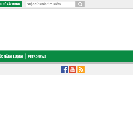
H TẾ XÂY DỰNG
HỨC NĂNG LƯỢNG
PETRONEWS