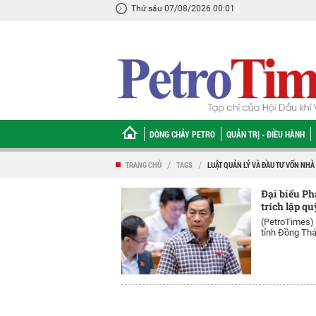
Thứ sáu 07/08/2026 00:01
DÒNG CHẢY PETRO
QUẢN TRỊ - ĐIỀU HÀNH
TRANG CHỦ
/
TAGS
/
LUẬT QUẢN LÝ VÀ ĐẦU TƯ VỐN NHÀ
Đại biểu P
trích lập qu
(PetroTimes)
tỉnh Đồng Tháp