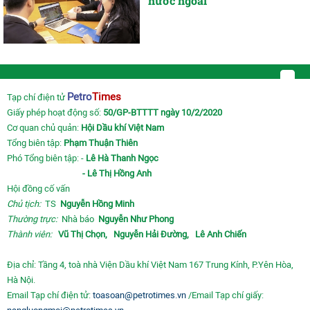
nước ngoài
Petro
Times
Tạp chí điện tử
Giấy phép hoạt động số:
50/GP-BTTTT ngày 10/2/2020
Cơ quan chủ quản:
Hội Dầu khí Việt Nam
Tổng biên tập:
Phạm Thuận Thiên
Phó Tổng biên tập: -
Lê Hà Thanh Ngọc
- Lê Thị Hồng Anh
Hội đồng cố vấn
Chủ tịch:
TS
Nguyễn Hồng Minh
Thường trực:
Nhà báo
Nguyễn Như Phong
Thành viên:
Vũ Thị Chọn,
Nguyễn Hải Đường,
Lê Anh Chiến
Địa chỉ: Tầng 4, toà nhà Viện Dầu khí Việt Nam 167 Trung Kính, P.Yên Hòa,
Hà Nội.
Email Tạp chí điện tử:
toasoan@petrotimes.vn
/Email Tạp chí giấy: