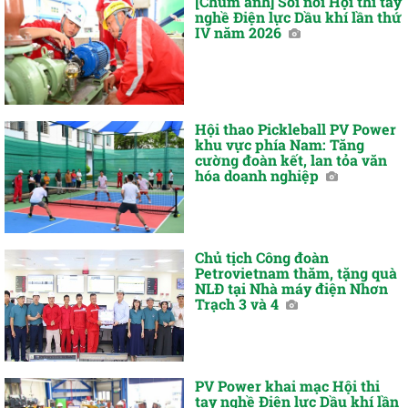
[Chùm ảnh] Sôi nổi Hội thi tay
nghề Điện lực Dầu khí lần thứ
IV năm 2026
Hội thao Pickleball PV Power
khu vực phía Nam: Tăng
cường đoàn kết, lan tỏa văn
hóa doanh nghiệp
Chủ tịch Công đoàn
Petrovietnam thăm, tặng quà
NLĐ tại Nhà máy điện Nhơn
Trạch 3 và 4
PV Power khai mạc Hội thi
tay nghề Điện lực Dầu khí lần