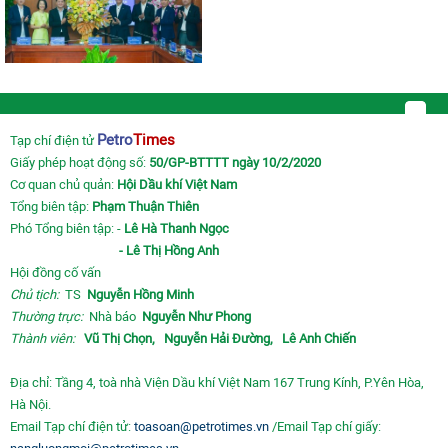
Petro
Times
Tạp chí điện tử
Giấy phép hoạt động số:
50/GP-BTTTT ngày 10/2/2020
Cơ quan chủ quản:
Hội Dầu khí Việt Nam
Tổng biên tập:
Phạm Thuận Thiên
Phó Tổng biên tập: -
Lê Hà Thanh Ngọc
- Lê Thị Hồng Anh
Hội đồng cố vấn
Chủ tịch:
TS
Nguyễn Hồng Minh
Thường trực:
Nhà báo
Nguyễn Như Phong
Thành viên:
Vũ Thị Chọn,
Nguyễn Hải Đường,
Lê Anh Chiến
Địa chỉ: Tầng 4, toà nhà Viện Dầu khí Việt Nam 167 Trung Kính, P.Yên Hòa,
Hà Nội.
Email Tạp chí điện tử:
toasoan@petrotimes.vn
/Email Tạp chí giấy: