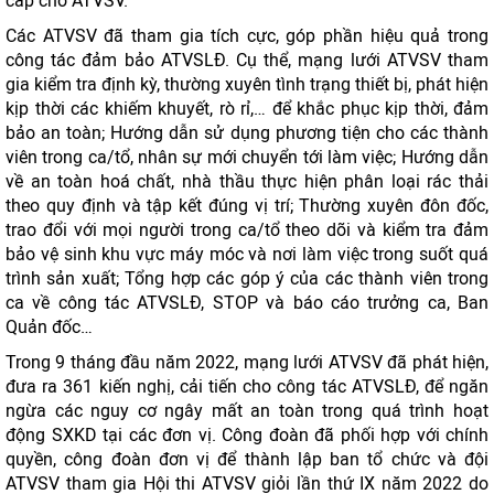
cấp cho ATVSV.
Các ATVSV đã tham gia tích cực, góp phần hiệu quả trong
công tác đảm bảo ATVSLĐ. Cụ thể, mạng lưới ATVSV tham
gia kiểm tra định kỳ, thường xuyên tình trạng thiết bị, phát hiện
kịp thời các khiếm khuyết, rò rỉ,… để khắc phục kịp thời, đảm
bảo an toàn; Hướng dẫn sử dụng phương tiện cho các thành
viên trong ca/tổ, nhân sự mới chuyển tới làm việc; Hướng dẫn
về an toàn hoá chất, nhà thầu thực hiện phân loại rác thải
theo quy định và tập kết đúng vị trí; Thường xuyên đôn đốc,
trao đổi với mọi người trong ca/tổ theo dõi và kiểm tra đảm
bảo vệ sinh khu vực máy móc và nơi làm việc trong suốt quá
trình sản xuất; Tổng hợp các góp ý của các thành viên trong
ca về công tác ATVSLĐ, STOP và báo cáo trưởng ca, Ban
Quản đốc…
Trong 9 tháng đầu năm 2022, mạng lưới ATVSV đã phát hiện,
đưa ra 361 kiến nghị, cải tiến cho công tác ATVSLĐ, để ngăn
ngừa các nguy cơ ngây mất an toàn trong quá trình hoạt
động SXKD tại các đơn vị. Công đoàn đã phối hợp với chính
quyền, công đoàn đơn vị để thành lập ban tổ chức và đội
ATVSV tham gia Hội thi ATVSV giỏi lần thứ IX năm 2022 do