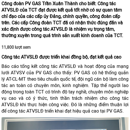
Công đoàn PV GAS Trần Xuân Thành cho biết: Công tác
ATVSLĐ của TCT đạt được kết quả tốt nhờ có sự quan tâm
chỉ đạo của các cấp ủy Đảng, chính quyền, công đoàn cấp
trên. Các cấp Công đoàn TCT đã có nhận thức đúng đắn và
xác định được công tác ATVSLĐ là nhiệm vụ trọng tâm,
thường xuyên trong quá trình sản xuất kinh doanh của TCT.
11,800 lượt xem
Công tác ATVSLĐ được triển khai đồng bộ, đạt kết quả cao
Báo cáo tổng kết công tác ATVSLĐ và hoạt động của mạng
lưới ATVSV của PV GAS cho thấy: PV GAS có hệ thống quản
lý AT-CL-MT theo tiêu chuẩn quốc tế, đội ngũ cán bộ làm công
tác an toàn có chuyên môn, kinh nghiệm. Tập thể người lao
động trong toàn TCT có trình độ tay nghề, chuyên môn nghiệp
vụ cao và có ý thức, tinh thần trách nhiệm cho công tác
ATVSLĐ khi thực hiện công việc. Đó là những điểm thuận lợi
để công tác ATVSLĐ triển khai đạt hiệu quả cao tại PV GAS.