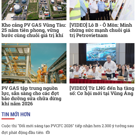
Kho cảng PV GAS Vũng Tàu:
[VIDEO] Lô B - Ô Môn: Minh
25 năm tiên phong, vững
chứng sức mạnh chuỗi giá
bước cùng chuỗi giá trị khí
trị Petrovietnam
PV GAS tập trung nguồn
[VIDEO] Từ LNG đến hạ tầng
lực, sẵn sàng cho các đợt
số: Cơ hội mới tại Vũng Áng
bảo dưỡng sửa chữa dừng
khí năm 2026
TIN MỚI HƠN
Cuộc thi "Đổi mới sáng tạo PVCFC 2026" tiếp nhận hơn 2.300 ý tưởng sau
đợt phát động đầu tiên