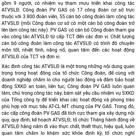
gồm 9 người, có nhiệm vụ tham mưu triển khai công tác
ATVSLĐ. Công đoàn PV GAS có 17 công đoàn cơ sở trực
thuộc với 3.800 đoàn viên, 55 cán bộ công đoàn làm công tác
ATVSLĐ (mỗi Công đoàn cơ sở có một cán bộ công đoàn trở
lên làm công tác này). PV GAS có cán bộ Công đoàn tham gia
vào công tác ATVSLĐ từ cấp TCT đến các đơn vị. Chất lượng
cán bộ công đoàn làm công tác ATVSLĐ có trình độ chuyên
môn tốt, nhiệt tình, năng nổ, quan tâm đến các hoạt động
ATVSLĐ của TCT và đơn vị.
Xác định công tác ATVSLĐ là một trong những nội dung quan
trọng trong hoạt động của tổ chức Công đoàn, để cùng với
doanh nghiệp chăm lo cho người lao động và đảm bảo hoạt
động SXKD an toàn, liên tục, Công đoàn PV GAS luôn quan
tâm, chú trọng công tác này, bám sát yêu cầu nhiệm vụ SXKD
của Tổng công ty để triển khai các hoạt động và phong trào
phù hợp với mục tiêu AT-CL-MT chung của PV GAS. Trong đó,
các cấp công đoàn PV GAS đã tích cực tham gia xây dựng nội
quy, quy định, kế hoạch ATVSLĐ; tổ chức Tháng hành động về
ATVSLĐ hằng năm đi vào thực chất, thiết thực, hiệu quả; luôn
quan tâm chăm lo khám sức khỏe định kỳ, tổ chức nghỉ