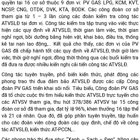
quyền tại 16 cơ sở thuộc 9 đơn vi: PV GAS LPG, KCM, KVT,
NCSP, CNG, OTDK, DVK, KTA, BODK. Các công đoàn cơ sở
tham gia từ 1 – 3 lần cùng các đoàn kiểm tra công tác
ATVSLĐ tại đơn vị. Công tác kiểm tra tập trung vào việc thực
hiện các quy định về ATVSLĐ, thời gian làm việc, thời gian
nghỉ ngơi, bồi dưỡng bằng hiện vật, khai báo, điều tra, thống
kê tai nạn lao động,… Kết quả cho thấy, các đơn vị của PV
GAS đã chấp hành tốt các quy định về ATVSLĐ, thời giờ làm
việc, thời giờ nghỉ ngơi; đồng thời thông qua các buổi kiểm tra
đã đưa ra được nhiều kiến nghị cải tiến công tác ATVSLĐ.
Công tác tuyên truyền, phố biến kiến thức, phát động các
phong trao thi đua đảm bảo ATVSLĐ được các cấp Công
đoàn PV GAS triển khai sôi nổi. Tiêu biểu, Công đoàn PV GAS
đã tổ chức cuộc thi tìm hiểu kiến thức ATVSLĐ trực tuyến cho
các ATVSV tham gia, thu hút 378/386 ATVSV tại 15 công
đoàn cơ sở đã tham gia, đạt tỷ lệ 96%, khen thưởng 16 tập thể
và 21 cá nhân. Qua đó, đã góp phần tuyên truyền, tập huấn
cho các đoàn viên công đoàn các quy định, chế độ về công
tác ATVSLĐ, kiến thức AT-PCCN,…
Các phong trào thi đua như: “Xanh – Sạch – Đẹp”, trồng cây