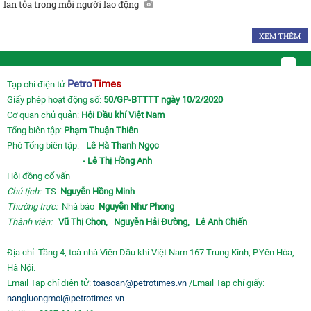
lan tỏa trong mỗi người lao động
XEM THÊM
Petro
Times
Tạp chí điện tử
Giấy phép hoạt động số:
50/GP-BTTTT ngày 10/2/2020
Cơ quan chủ quản:
Hội Dầu khí Việt Nam
Tổng biên tập:
Phạm Thuận Thiên
Phó Tổng biên tập: -
Lê Hà Thanh Ngọc
- Lê Thị Hồng Anh
Hội đồng cố vấn
Chủ tịch:
TS
Nguyễn Hồng Minh
Thường trực:
Nhà báo
Nguyễn Như Phong
Thành viên:
Vũ Thị Chọn,
Nguyễn Hải Đường,
Lê Anh Chiến
Địa chỉ: Tầng 4, toà nhà Viện Dầu khí Việt Nam 167 Trung Kính, P.Yên Hòa,
Hà Nội.
Email Tạp chí điện tử:
toasoan@petrotimes.vn
/Email Tạp chí giấy:
nangluongmoi@petrotimes.vn