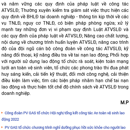
và nắm vững các quy định của pháp luật về công tác
ATVSLĐ; Thường xuyên kiểm tra giám sát việc thực hiện các
quy định về BHLĐ tại doanh nghiệp - thông tin kịp thời về các
vụ TNLĐ, nguy cơ TNLĐ, có biện pháp phòng ngừa; xử lý
mạnh tay những đơn vị vi phạm quy định Luật ATVSLĐ và
các quy định của pháp luật về ATVSLĐ; Nâng cao chất lượng,
nội dung về chương trình huấn luyện ATVSLĐ, nâng cao trình
độ của đội ngũ cán bộ công đoàn về công tác ATVSLĐ, kỹ
năng đối thoại, kỹ năng điều tra về tai nạn lao động; Phối hợp
với người sử dụng lao động tổ chức rà soát, kiện toàn mạng
lưới an toàn vệ sinh viên, tổ chức các phong trào thi đua phát
huy sáng kiến, cải tiến kỹ thuật, đổi mới công nghệ, cải thiện
điều kiện làm việc, tìm các biện pháp nhằm hạn chế tai nạn
lao động và thực hiện tốt chế độ chính sách về ATVSLĐ trong
doanh nghiệp.
M.P
Công đoàn PV GAS tổ chức Hội nghị tổng kết công tác An toàn vệ sinh lao
động 2022
PV GAS tổ chức chương trình nghỉ dưỡng phục hồi sức khỏe cho người lao