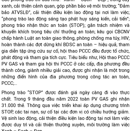
xanh, cải thiện cảnh quan, góp phần bảo vệ môi trường; “Đảm
bảo ATVSLĐ”, cải thiện điều kiện lao động tại nơi làm việc;
“phong trào lao động sáng tạo phát huy sáng kiến, cải tiến”;
phong trào nhận thức an toàn (STOP); gắn trách nhiệm và
khuyến khích trong tiêu chí thưởng an toàn; kêu gọi CBCNV
chấp hành Luật an toàn giao thông, phòng chống ma túy, HIV;
hoàn thành các đợt dừng khí BDSC an toàn – hiệu quả; tham
gia diễn tập ứng cứu sự cố, hội thao PCCC đều được tổ chức,
phát động và tham gia tích cực. Tiêu biểu như, Hội thao PCCC
PV GAS và tham gia hội thi PCCC ở các cấp, địa phương đều
thành công, giành nhiều giải cao, được ghi nhận là một trong
những điển hình của địa phương trong công tác an toàn,
PCCC;…
Phong trào “STOP” được đánh giá ngày càng đi vào thực
chất. Trong 9 tháng đầu năm 2022 toàn PV GAS ghi nhận
31.000 thẻ. Thông qua việc triển khai áp dụng chương trình
STOP, các tai nạn, sự cố tại các đơn vị có chiều hướng giảm.
Vệ sinh lao động, cải thiện điều kiện lao động tại nơi làm việc
được duy trì và cải thiện thường xuyên, môi trường làm việc