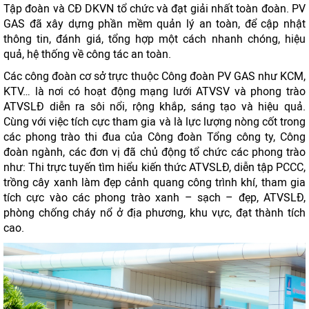
Tập đoàn và CĐ DKVN tổ chức và đạt giải nhất toàn đoàn. PV
GAS đã xây dựng phần mềm quản lý an toàn, để cập nhật
thông tin, đánh giá, tổng hợp một cách nhanh chóng, hiệu
quả, hệ thống về công tác an toàn.
Các công đoàn cơ sở trực thuộc Công đoàn PV GAS như KCM,
KTV… là nơi có hoạt động mạng lưới ATVSV và phong trào
ATVSLĐ diễn ra sôi nổi, rộng khắp, sáng tạo và hiệu quả.
Cùng với việc tích cực tham gia và là lực lượng nòng cốt trong
các phong trào thi đua của Công đoàn Tổng công ty, Công
đoàn ngành, các đơn vị đã chủ động tổ chức các phong trào
như: Thi trực tuyến tìm hiểu kiến thức ATVSLĐ, diễn tập PCCC,
trồng cây xanh làm đẹp cảnh quang công trình khí, tham gia
tích cực vào các phong trào xanh – sạch – đẹp, ATVSLĐ,
phòng chống cháy nổ ở địa phương, khu vực, đạt thành tích
cao.