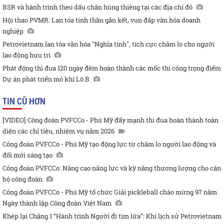
BSR và hành trình theo dấu chân hùng thiêng tại các địa chỉ đỏ
Hội thao PVMR: Lan tỏa tinh thần gắn kết, vun đắp văn hóa doanh
nghiệp
Petrovietnam lan tỏa văn hóa "Nghĩa tình", tích cực chăm lo cho người
lao động hưu trí
Phát động thi đua 120 ngày đêm hoàn thành các mốc thi công trọng điểm
Dự án phát triển mỏ khí Lô B
TIN CŨ HƠN
[VIDEO] Công đoàn PVFCCo - Phú Mỹ đẩy mạnh thi đua hoàn thành toàn
diện các chỉ tiêu, nhiệm vụ năm 2026
Công đoàn PVFCCo - Phú Mỹ tạo động lực từ chăm lo người lao động và
đổi mới sáng tạo
Công đoàn PVFCCo: Nâng cao năng lực và kỹ năng thương lượng cho cán
bộ công đoàn
Công đoàn PVFCCo - Phú Mỹ tổ chức Giải pickleball chào mừng 97 năm
Ngày thành lập Công đoàn Việt Nam
Khép lại Chặng 1 “Hành trình Người đi tìm lửa”: Khi lịch sử Petrovietnam