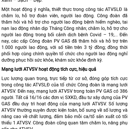
Xanh – Sạch – Đẹp.
Một hoạt động ý nghĩa, thiết thực trong công tác ATVSLĐ là
chăm lo, hỗ trợ đoàn viên, người lao động. Công đoàn đã
thăm hỏi và hỗ trợ cho người lao động bệnh hiểm nghèo, tai
nạn lao động nhân dịp Tháng Công nhân; chăm lo, hỗ trợ cho
người lao động trong bối cảnh dịch bệnh Covid – 19;... Đến
nay, các cấp Công đoàn PV GAS đã thăm hỏi và hỗ trợ trên
1.000 người lao động, với số tiền trên 3 tỷ đồng; đồng thời
phối hợp cùng chính quyền tổ chức cho người lao động nghỉ
dưỡng phục hồi sức khỏe, khám sức khỏe định kỳ.
Mạng lưới ATVSV hoạt động tích cực, hiệu quả
Lực lượng quan trọng, trực tiếp từ cơ sở, đóng góp tích cực
trong công tác ATVSLĐ của tổ chức Công đoàn là mạng lưới
ATVSV. Đến nay, mạng lưới ATVSV trong toàn PV GAS có 386
người. Tất cả 16/16 các đơn vị SXKD, đầu tư xây dựng của PV
GAS đều duy trì hoạt động của mạng lưới ATVSV. Số lượng
ATVSV thường xuyên được kiện toàn, bổ sung về số lượng và
nâng cao về chất lượng, đảm bảo mỗi ca/tổ sản xuất có tối
thiểu 1 ATVSV. Công đoàn cũng quan tâm chăm lo, nâng phụ