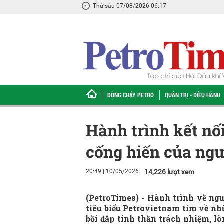
Thứ sáu 07/08/2026 06:17
DÒNG CHẢY PETRO
QUẢN TRỊ - ĐIỀU HÀNH
Hành trình kết nố
cống hiến của ngư
20:49 | 10/05/2026
14,226 lượt xem
(PetroTimes) -
Hành trình về ngu
tiêu biểu Petrovietnam tìm về nhữ
bồi đắp tinh thần trách nhiệm, lò