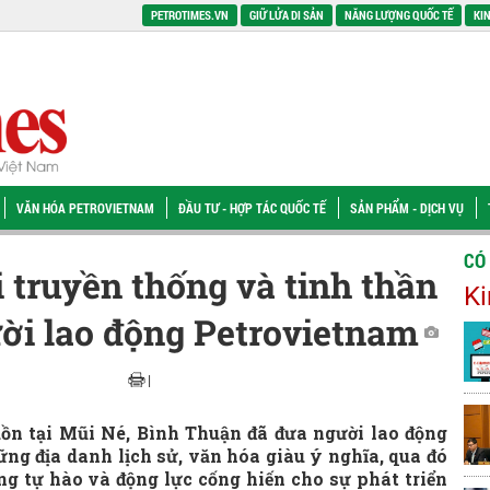
PETROTIMES.VN
GIỮ LỬA DI SẢN
NĂNG LƯỢNG QUỐC TẾ
KIN
VĂN HÓA PETROVIETNAM
ĐẦU TƯ - HỢP TÁC QUỐC TẾ
SẢN PHẨM - DỊCH VỤ
CÓ
i truyền thống và tinh thần
Ki
ời lao động Petrovietnam
|
ồn tại Mũi Né, Bình Thuận đã đưa người lao động
ng địa danh lịch sử, văn hóa giàu ý nghĩa, qua đó
ng tự hào và động lực cống hiến cho sự phát triển