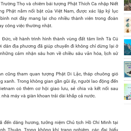
Trường Thọ và chiêm bái tượng Phật Thích Ca nhập Niết
ng Phật nằm nổi bật của Việt Nam, được xác lập kỷ lục
 bình nơi đây mang lại cho nhiều thành viên trong đoàn
y công việc thường nhật.
Đức, về hành trình hình thành vùng đất tâm linh Tà Cú
i dân địa phương đã giúp chuyến đi không chỉ dừng lại ở
những cảm nhận sâu hơn về chiều sâu văn hóa, lịch sử
oàn cũng tham quan tượng Phật Di Lặc, tháp chuông gió
ng xanh. Trong không gian gần gũi ấy, người lao động đến
ietnam có thêm cơ hội giao lưu, sẻ chia và kết nối sau
, nhà máy và giàn khoan trải dài khắp cả nước.
đã đến dâng hương, tưởng niệm Chủ tịch Hồ Chí Minh tại
nh Thuận. Trong không khí trang nghiêm, các đại biểu