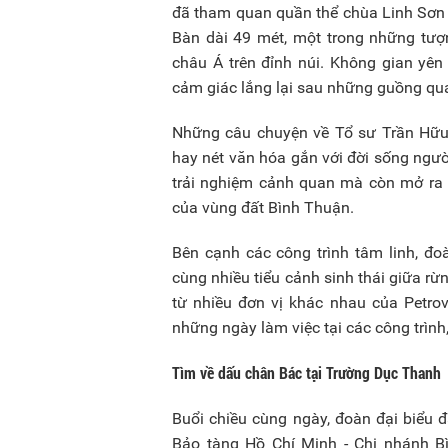
đã tham quan quần thể chùa Linh Sơn 
Bàn dài 49 mét, một trong những tượ
châu Á trên đỉnh núi. Không gian yên
cảm giác lắng lại sau những guồng qua
Những câu chuyện về Tổ sư Trần Hữu 
hay nét văn hóa gắn với đời sống ngườ
trải nghiệm cảnh quan mà còn mở ra 
của vùng đất Bình Thuận.
Bên cạnh các công trình tâm linh, đ
cùng nhiều tiểu cảnh sinh thái giữa rừ
từ nhiều đơn vị khác nhau của Petrov
những ngày làm việc tại các công trình
Tìm về dấu chân Bác tại Trường Dục Thanh
Buổi chiều cùng ngày, đoàn đại biểu 
Bảo tàng Hồ Chí Minh - Chi nhánh Bì