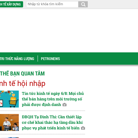
H TẾ XÂY DỰNG
TRI THỨC NĂNG LƯỢNG
PETRONEWS
 THỂ BẠN QUAN TÂM
nh tế hội nhập
Tin tức kinh tế ngày 6/8: Mọi chủ
thể bán hàng trên môi trường số
phải được định danh
ĐBQH Tạ Đình Thi: Cần thiết lập
cơ chế khai thác hạ tầng dầu khí
phục vụ phát triển kinh tế biển