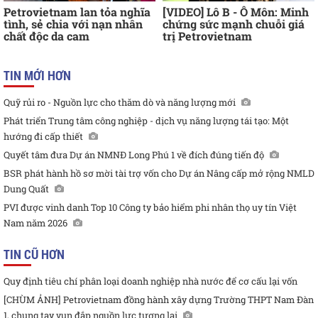
Petrovietnam lan tỏa nghĩa
[VIDEO] Lô B - Ô Môn: Minh
tình, sẻ chia với nạn nhân
chứng sức mạnh chuỗi giá
chất độc da cam
trị Petrovietnam
TIN MỚI HƠN
Quỹ rủi ro - Nguồn lực cho thăm dò và năng lượng mới
Phát triển Trung tâm công nghiệp - dịch vụ năng lượng tái tạo: Một
hướng đi cấp thiết
Quyết tâm đưa Dự án NMNĐ Long Phú 1 về đích đúng tiến độ
BSR phát hành hồ sơ mời tài trợ vốn cho Dự án Nâng cấp mở rộng NMLD
Dung Quất
PVI được vinh danh Top 10 Công ty bảo hiểm phi nhân thọ uy tín Việt
Nam năm 2026
TIN CŨ HƠN
Quy định tiêu chí phân loại doanh nghiệp nhà nước để cơ cấu lại vốn
[CHÙM ẢNH] Petrovietnam đồng hành xây dựng Trường THPT Nam Đàn
1, chung tay vun đắp nguồn lực tương lai