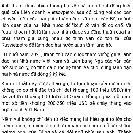
Anh tham khảo nhiều thông tin về quá trình hoạt động hiệu
quả của Liên doanh Vietsovpetro, sau đó cùng với các ban
chuyên môn của hai phía thảo công văn gửi các Bộ, ngành
liên quan của hai Nhà nước để "kêu" về vấn đề cơ chế. Và
"cửa" khoai nhất là làm sao nhận được sự đồng thuận của hai
phía tham gia cùng nhau đệ trình vấn đề tồn tại của
Rusvietpetro để lãnh đạo hai nước quan tâm, ủng hộ.
Từ cuối năm 2021, tranh thủ các cuộc thăm viếng giữa lãnh
đạo hai Nhà nước Việt Nam và Liên bang Nga các văn bản
hết sức có lý, có tình đã được đệ trình, và cuối cùng lãnh đạo
hai Nhà nước đã đồng ý ký kết.
Khi nút thắt này được tháo gỡ, từ lợi nhuận của dự án nếu
không có cơ chế đặc thù chỉ đạt khoảng 100 triệu USD/năm
đã vọt lên khoảng 600 triệu USD/năm. Đồng nghĩa mỗi năm
một số tiền khoảng 200-250 triệu USD sẽ chảy thẳng vào
ngân sách Việt Nam.
Niềm vui không chỉ đến từ việc mang lại hiệu quả to lớn cho
Liên doanh, mà còn là sự thừa nhận cho những nỗ lực không
ngừng nghỉ của Dũng và cả đội ngũ phía sau anh. Thành