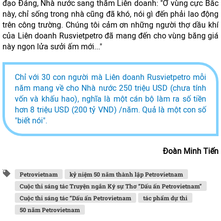
đạo Đảng, Nhà nước sang thăm Liên doanh: "Ở vùng cực Bắc
này, chỉ sống trong nhà cũng đã khó, nói gì đến phải lao động
trên công trường. Chúng tôi cảm ơn những người thợ dầu khí
của Liên doanh Rusvietpetro đã mang đến cho vùng băng giá
này ngọn lửa sưởi ấm mới..."
Chỉ với 30 con người mà Liên doanh Rusvietpetro mỗi
năm mang về cho Nhà nước 250 triệu USD (chưa tính
vốn và khấu hao), nghĩa là một cán bộ làm ra số tiền
hơn 8 triệu USD (200 tỷ VND) /năm. Quả là một con số
"biết nói".
Đoàn Minh Tiến
Petrovietnam
kỷ niệm 50 năm thành lập Petrovietnam
Cuộc thi sáng tác Truyện ngắn Ký sự Thơ “Dấu ấn Petrovietnam”
Cuộc thi sáng tác “Dấu ấn Petrovietnam
tác phẩm dự thi
50 năm Petrovietnam