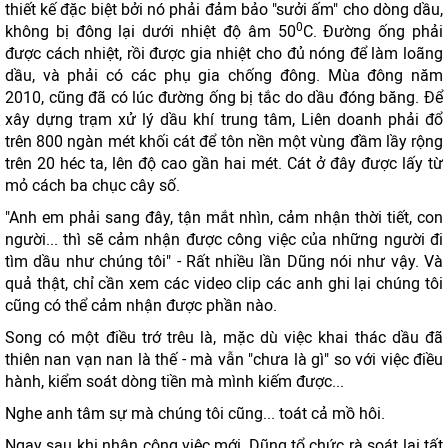
thiết kế đặc biệt bởi nó phải đảm bảo "sưởi ấm" cho dòng dầu,
0
không bị đông lại dưới nhiệt độ âm 50
C. Đường ống phải
được cách nhiệt, rồi được gia nhiệt cho đủ nóng để làm loãng
dầu, và phải có các phụ gia chống đông. Mùa đông năm
2010, cũng đã có lúc đường ống bị tắc do dầu đóng băng. Để
xây dựng trạm xử lý dầu khí trung tâm, Liên doanh phải đổ
trên 800 ngàn mét khối cát để tôn nền một vùng đầm lầy rộng
trên 20 héc ta, lên độ cao gần hai mét. Cát ở đây được lấy từ
mỏ cách ba chục cây số.
"Anh em phải sang đây, tận mắt nhìn, cảm nhận thời tiết, con
người... thì sẽ cảm nhận được công việc của những người đi
tìm dầu như chúng tôi" - Rất nhiều lần Dũng nói như vậy. Và
quả thật, chỉ cần xem các video clip các anh ghi lại chúng tôi
cũng có thể cảm nhận được phần nào.
Song có một điều trớ trêu là, mặc dù việc khai thác dầu đã
thiên nan vạn nan là thế - mà vẫn "chưa là gì" so với việc điều
hành, kiểm soát dòng tiền mà mình kiếm được...
Nghe anh tâm sự mà chúng tôi cũng... toát cả mồ hôi.
Ngay sau khi nhận công việc mới, Dũng tổ chức rà soát lại tất