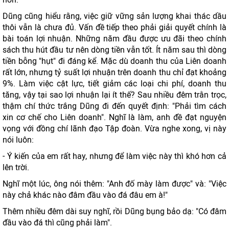
Dũng cũng hiểu rằng, việc giữ vững sản lượng khai thác dầu
thôi vẫn là chưa đủ. Vấn đề tiếp theo phải giải quyết chính là
bài toán lợi nhuận. Những năm đầu được ưu đãi theo chính
sách thu hút đầu tư nên dòng tiền vẫn tốt. Ít năm sau thì dòng
tiền bỗng "hụt" đi đáng kể. Mặc dù doanh thu của Liên doanh
rất lớn, nhưng tỷ suất lợi nhuận trên doanh thu chỉ đạt khoảng
9%. Làm việc cật lực, tiết giảm các loại chi phí, doanh thu
tăng, vậy tại sao lợi nhuận lại ít thế? Sau nhiều đêm trằn trọc,
thậm chí thức trắng Dũng đi đến quyết định: "Phải tìm cách
xin cơ chế cho Liên doanh". Nghĩ là làm, anh đề đạt nguyện
vọng với đồng chí lãnh đạo Tập đoàn. Vừa nghe xong, vị này
nói luôn:
- Ý kiến của em rất hay, nhưng để làm việc này thì khó hơn cả
lên trời.
Nghĩ một lúc, ông nói thêm: "Anh đố mày làm được" và: "Việc
này chả khác nào đâm đầu vào đá đâu em à!"
Thêm nhiều đêm dài suy nghĩ, rồi Dũng bụng bảo dạ: "Có đâm
đầu vào đá thì cũng phải làm".