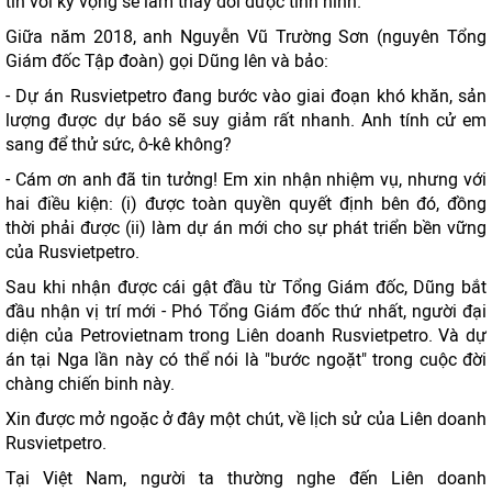
tin với kỳ vọng sẽ làm thay đổi được tình hình.
Giữa năm 2018, anh Nguyễn Vũ Trường Sơn (nguyên Tổng
Giám đốc Tập đoàn) gọi Dũng lên và bảo:
- Dự án Rusvietpetro đang bước vào giai đoạn khó khăn, sản
lượng được dự báo sẽ suy giảm rất nhanh. Anh tính cử em
sang để thử sức, ô-kê không?
- Cám ơn anh đã tin tưởng! Em xin nhận nhiệm vụ, nhưng với
hai điều kiện: (i) được toàn quyền quyết định bên đó, đồng
thời phải được (ii) làm dự án mới cho sự phát triển bền vững
của Rusvietpetro.
Sau khi nhận được cái gật đầu từ Tổng Giám đốc, Dũng bắt
đầu nhận vị trí mới - Phó Tổng Giám đốc thứ nhất, người đại
diện của Petrovietnam trong Liên doanh Rusvietpetro. Và dự
án tại Nga lần này có thể nói là "bước ngoặt" trong cuộc đời
chàng chiến binh này.
Xin được mở ngoặc ở đây một chút, về lịch sử của Liên doanh
Rusvietpetro.
Tại Việt Nam, người ta thường nghe đến Liên doanh