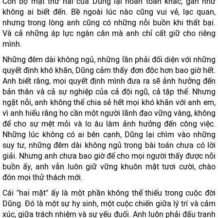
Còn bộ mặt thứ hai của Dũng lại hoàn toàn khác, gần như
không ai biết đến. Bề ngoài lúc nào cũng vui vẻ, lạc quan,
nhưng trong lòng anh cũng có những nỗi buồn khi thất bại.
Và cả những áp lực ngàn cân mà anh chỉ cất giữ cho riêng
mình.
Những đêm dài không ngủ, những lần phải đối diện với những
quyết định khó khăn, Dũng cảm thấy đơn độc hơn bao giờ hết.
Anh biết rằng, mọi quyết định mình đưa ra sẽ ảnh hưởng đến
bản thân và cả sự nghiệp của cả đội ngũ, cả tập thể. Nhưng
ngặt nỗi, anh không thể chia sẻ hết mọi khó khăn với anh em,
vì anh hiểu rằng họ cần một người lãnh đạo vững vàng, không
để cho sự mệt mỏi và lo âu làm ảnh hưởng đến công việc.
Những lúc không có ai bên cạnh, Dũng lại chìm vào những
suy tư, những đêm dài không ngủ trong bài toán chưa có lời
giải. Nhưng anh chưa bao giờ để cho mọi người thấy được nỗi
buồn ấy, anh vẫn luôn giữ vững khuôn mặt tươi cười, chào
đón mọi thử thách mới.
Cái "hai mặt" ấy là một phần không thể thiếu trong cuộc đời
Dũng. Đó là một sự hy sinh, một cuộc chiến giữa lý trí và cảm
xúc, giữa trách nhiệm và sự yếu đuối. Anh luôn phải đấu tranh