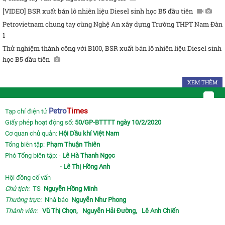
[VIDEO] BSR xuất bán lô nhiên liệu Diesel sinh học B5 đầu tiên
Petrovietnam chung tay cùng Nghệ An xây dựng Trường THPT Nam Đàn
1
Thử nghiệm thành công với B100, BSR xuất bán lô nhiên liệu Diesel sinh
học B5 đầu tiên
XEM THÊM
Petro
Times
Tạp chí điện tử
Giấy phép hoạt động số:
50/GP-BTTTT ngày 10/2/2020
Cơ quan chủ quản:
Hội Dầu khí Việt Nam
Tổng biên tập:
Phạm Thuận Thiên
Phó Tổng biên tập: -
Lê Hà Thanh Ngọc
- Lê Thị Hồng Anh
Hội đồng cố vấn
Chủ tịch:
TS
Nguyễn Hồng Minh
Thường trực:
Nhà báo
Nguyễn Như Phong
Thành viên:
Vũ Thị Chọn,
Nguyễn Hải Đường,
Lê Anh Chiến