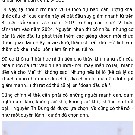
Dù vậy, tại thời điểm năm 2018 theo dự báo: sản lượng khai
thác dầu khí của dự án này sẽ bắt đầu suy giảm nhanh từ trên
3 triệu tấn/năm vào năm 2019 xuống còn dưới 2 triệu
tấn/năm vào năm 2024. Nguyên nhân thì có nhiều, nhưng cơ
bản là việc đầu tư phát triển thêm các giếng khoan mới chưa
được quan tâm. Đây là việc khó, thậm chí rất khó. Bởi lĩnh vực
thăm dò khai thác luôn tiềm ẩn nhiều rủi ro.
Đã có không ít bài học nhãn tiền cho thấy, khi mang vốn của
Nhà nước đầu tư vào dự án mới - nếu may mắn có lãi, "mang
tiền về cho Mẹ" thì không sao. Nhưng nếu bị lỗ (kể cả lý do
khách quan như rủi ro địa chất, địa chính trị, giá dầu đột ngột
giảm mạnh...) thì rất có thể sẽ bị lên "đoạn đầu đài".
Cũng chính vì thế, cần phải có những người mạnh dạn, dám
nghĩ dám làm, không sợ khó, không sợ khổ, không sợ thất
bại... Nguyễn Trí Dũng đã được lựa chọn. Và cũng có thể nói -
như một duyên lành - dự án đã chọn anh.