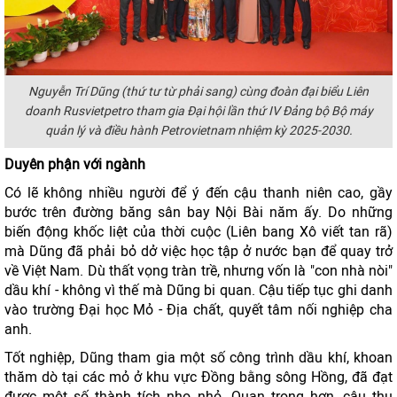
Nguyễn Trí Dũng (thứ tư từ phải sang) cùng đoàn đại biểu
Liên
doanh Rusvietpetro tham gia Đại hội lần thứ IV Đảng bộ Bộ máy
quản lý và điều hành Petrovietnam nhiệm kỳ 2025-2030.
Duyên phận với ngành
Có lẽ không nhiều người để ý đến cậu thanh niên cao, gầy
bước trên đường băng sân bay Nội Bài năm ấy. Do những
biến động khốc liệt của thời cuộc (Liên bang Xô viết tan rã)
mà Dũng đã phải bỏ dở việc học tập ở nước bạn để quay trở
về Việt Nam. Dù thất vọng tràn trề, nhưng vốn là "con nhà nòi"
dầu khí - không vì thế mà Dũng bi quan. Cậu tiếp tục ghi danh
vào trường Đại học Mỏ - Địa chất, quyết tâm nối nghiệp cha
anh.
Tốt nghiệp, Dũng tham gia một số công trình dầu khí, khoan
thăm dò tại các mỏ ở khu vực Đồng bằng sông Hồng, đã đạt
được một số thành tích nho nhỏ. Quan trọng hơn, cậu thu