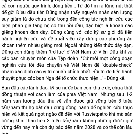
cả con người, quy trình, dòng tiền... Từ đó tìm ra từng nút thắt
để gỡ. Điều đầu tiên Dũng nhận thấy nguyên nhân sản lượng
suy giảm là do chưa chú trọng đến công tác nghiên cứu các
biện pháp gia tăng hệ số thu hồi dầu, đặc biệt là khoan các
giếng khoan đan dày. Dũng cùng với các kỹ sư giỏi đã tiến
hành nghiên cứu và đề xuất việc xây dựng các phương án
khoan thêm nhiều giếng mới. Ngoài những kiến thức dày dạn,
Dũng còn dùng thêm "trợ lực" ở Việt Nam từ Viện Dầu khí và
các ban chuyên môn của Tập đoàn. "Cứ mỗi một công đoạn
nghiên cứu tôi đều chuyển về Việt Nam để "double-check"
nhằm xác định các vị trí chuẩn chỉnh nhất. Rồi từ đó tiến hành
thuyết phục các bạn Nga để tổ chức thực hiện..." - Dũng kể.
Ban đầu các lãnh đạo, kỹ sư nước bạn còn khá e dè, chưa thật
đồng thuận với cách làm của phía Việt Nam. Nhưng sau 1-2
năm sản lượng dầu thu về vẫn được giữ vững trên 3 triệu
tấn/năm thì họ bắt đầu cùng đồng hành để nghiên cứu thực
hiện và kết quả ngọt ngào đã đến với Rusvietpetro khi mà sản
lượng khai thác trên 3 triệu tấn/năm không những được giữ
vững đến nay mà còn dự báo đến năm 2028 và có thể còn lâu
hơn.