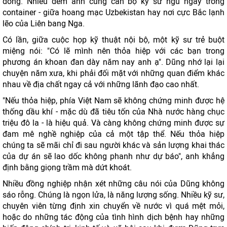
đông. Nhiều đêm anh cùng cán bộ kỹ sư ngủ ngay trong
container - giữa hoang mạc Uzbekistan hay nơi cực Bắc lạnh
lẽo của Liên bang Nga.
Có lần, giữa cuộc họp kỹ thuật nội bộ, một kỹ sư trẻ buột
miệng nói: "Có lẽ mình nên thỏa hiệp với các bạn trong
phương án khoan đan dày năm nay anh ạ". Dũng nhớ lại lại
chuyện năm xưa, khi phải đối mặt với những quan điểm khác
nhau về địa chất ngay cả với những lãnh đạo cao nhất.
"Nếu thỏa hiệp, phía Việt Nam sẽ không chứng minh được hệ
thống dầu khí - mặc dù đã tiêu tốn của Nhà nước hàng chục
triệu đô la - là hiệu quả. Và càng không chứng minh được sự
đam mê nghề nghiệp của cả một tập thể. Nếu thỏa hiệp
chúng ta sẽ mãi chỉ đi sau người khác và sản lượng khai thác
của dự án sẽ lao dốc không phanh như dự báo", anh khẳng
định bằng giọng trầm mà dứt khoát.
Nhiều đồng nghiệp nhận xét những câu nói của Dũng không
sáo rỗng. Chúng là ngọn lửa, là năng lượng sống. Nhiều kỹ sư,
chuyên viên từng định xin chuyển về nước vì quá mệt mỏi,
hoặc do những tác động của tình hình dịch bệnh hay những