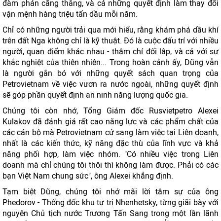
đàm phán căng thẳng, và cả những quyết định làm thay đổi
vận mệnh hàng triệu tấn dầu mỗi năm.
Chỉ có những người trải qua mới hiểu, rằng khám phá dầu khí
trên đất Nga không chỉ là kỹ thuật. Đó là cuộc đấu trí với nhiều
người, quan điểm khác nhau - thậm chí đối lập, và cả với sự
khắc nghiệt của thiên nhiên... Trong hoàn cảnh ấy, Dũng vẫn
là người gắn bó với những quyết sách quan trọng của
Petrovietnam về việc vươn ra nước ngoài, những quyết định
sẽ góp phần quyết định an ninh năng lượng quốc gia.
Chúng tôi còn nhớ, Tổng Giám đốc Rusvietpetro Alexei
Kulakov đã đánh giá rất cao năng lực và các phẩm chất của
các cán bộ mà Petrovietnam cử sang làm việc tại Liên doanh,
nhất là các kiến thức, kỹ năng đặc thù của lĩnh vực và khả
năng phối hợp, làm việc nhóm. "Có nhiều việc trong Liên
doanh mà chỉ chúng tôi thôi thì không làm được. Phải có các
bạn Việt Nam chung sức", ông Alexei khẳng định.
Tạm biệt Dũng, chúng tôi nhớ mãi lời tâm sự của ông
Phedorov - Thống đốc khu tự trị Nhenhetsky, từng giãi bày với
nguyên Chủ tịch nước Trương Tấn Sang trong một lần lãnh