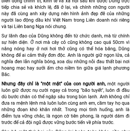
biến động chính trị, kinh tế và xã hội sau khi được Dũng trực
tiếp chia sẻ và khích lệ, đã ở lại, và chính những con người
này đã cùng anh xây dựng nên hình ảnh đẹp đẽ của những
người lao động dầu khí Việt Nam trong Liên doanh nói riêng
và tại Liên bang Nga nói chung.
Sự lãnh đạo của Dũng không đến từ chức danh, mà từ chính
sự hiện diện. Ở nơi mà cây cỏ cũng không cao quá 50cm vì
nắng nóng hay ở nơi hơi thở cũng có thể hóa băng, Dũng
không để ai cảm thấy đơn độc. Anh là người giữ ngọn lửa, cả
nghĩa đen lẫn nghĩa bóng, xoa dịu những nỗi đau thất bại nơi
hoang mạc hay sưởi ấm cho niềm tin giữa giá lạnh phương
Bắc.
Nhưng đây chỉ là "một mặt" của con người anh,
một người
luôn giữ được nụ cười ngay cả trong "bão tuyết", luôn đi đầu
dù bước chân có thể ngập sâu trong bùn lạnh. Anh không chỉ
đưa ra mệnh lệnh mà luôn luôn cùng anh em, cầm tay họ qua
những đoạn khó khăn nhất. Trong mọi tình huống, anh là
điểm tựa vững chắc, là ngọn cờ tiên phong, là người dám đi
trước để cả đội ngũ được vững bước tiến về phía trước.