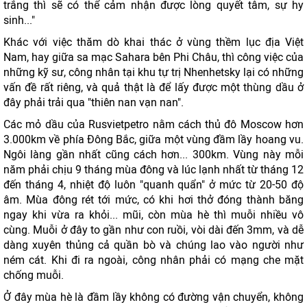
trắng thì sẽ có thể cảm nhận được lòng quyết tâm, sự hy
sinh..."
Khác với việc thăm dò khai thác ở vùng thềm lục địa Việt
Nam, hay giữa sa mạc Sahara bên Phi Châu, thì công việc của
những kỹ sư, công nhân tại khu tự trị Nhenhetsky lại có những
vấn đề rất riêng, và quả thật là để lấy được một thùng dầu ở
đây phải trải qua "thiên nan vạn nan".
Các mỏ dầu của Rusvietpetro nằm cách thủ đô Moscow hơn
3.000km về phía Đông Bắc, giữa một vùng đầm lầy hoang vu.
Ngôi làng gần nhất cũng cách hơn... 300km. Vùng này mỗi
năm phải chịu 9 tháng mùa đông và lúc lạnh nhất từ tháng 12
đến tháng 4, nhiệt độ luôn "quanh quẩn" ở mức từ 20-50 độ
âm. Mùa đông rét tới mức, có khi hơi thở đóng thành băng
ngay khi vừa ra khỏi... mũi, còn mùa hè thì muỗi nhiều vô
cùng. Muỗi ở đây to gần như con ruồi, vòi dài đến 3mm, và dễ
dàng xuyên thủng cả quần bò và chúng lao vào người như
ném cát. Khi đi ra ngoài, công nhân phải có mạng che mặt
chống muỗi.
Ở đây mùa hè là đầm lầy không có đường vận chuyển, không