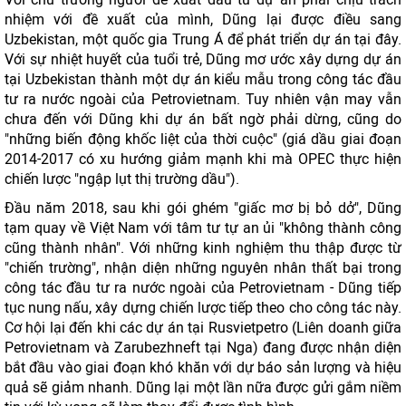
nhiệm với đề xuất của mình, Dũng lại được điều sang
Uzbekistan, một quốc gia Trung Á để phát triển dự án tại đây.
Với sự nhiệt huyết của tuổi trẻ, Dũng mơ ước xây dựng dự án
tại Uzbekistan thành một dự án kiểu mẫu trong công tác đầu
tư ra nước ngoài của Petrovietnam. Tuy nhiên vận may vẫn
chưa đến với Dũng khi dự án bất ngờ phải dừng, cũng do
"những biến động khốc liệt của thời cuộc" (giá dầu giai đoạn
2014-2017 có xu hướng giảm mạnh khi mà OPEC thực hiện
chiến lược "ngập lụt thị trường dầu").
Đầu năm 2018, sau khi gói ghém "giấc mơ bị bỏ dở", Dũng
tạm quay về Việt Nam với tâm tư tự an ủi "không thành công
cũng thành nhân". Với những kinh nghiệm thu thập được từ
"chiến trường", nhận diện những nguyên nhân thất bại trong
công tác đầu tư ra nước ngoài của Petrovietnam - Dũng tiếp
tục nung nấu, xây dựng chiến lược tiếp theo cho công tác này.
Cơ hội lại đến khi các dự án tại Rusvietpetro (Liên doanh giữa
Petrovietnam và Zarubezhneft tại Nga) đang được nhận diện
bắt đầu vào giai đoạn khó khăn với dự báo sản lượng và hiệu
quả sẽ giảm nhanh. Dũng lại một lần nữa được gửi gắm niềm