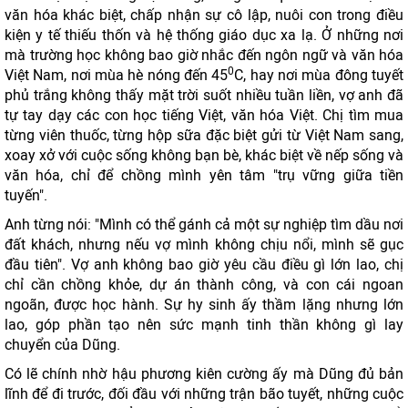
văn hóa khác biệt, chấp nhận sự cô lập, nuôi con trong điều
kiện y tế thiếu thốn và hệ thống giáo dục xa lạ. Ở những nơi
mà trường học không bao giờ nhắc đến ngôn ngữ và văn hóa
0
Việt Nam, nơi mùa hè nóng đến 45
C, hay nơi mùa đông tuyết
phủ trắng không thấy mặt trời suốt nhiều tuần liền, vợ anh đã
tự tay dạy các con học tiếng Việt, văn hóa Việt. Chị tìm mua
từng viên thuốc, từng hộp sữa đặc biệt gửi từ Việt Nam sang,
xoay xở với cuộc sống không bạn bè, khác biệt về nếp sống và
văn hóa, chỉ để chồng mình yên tâm "trụ vững giữa tiền
tuyến".
Anh từng nói: "Mình có thể gánh cả một sự nghiệp tìm dầu nơi
đất khách, nhưng nếu vợ mình không chịu nổi, mình sẽ gục
đầu tiên". Vợ anh không bao giờ yêu cầu điều gì lớn lao, chị
chỉ cần chồng khỏe, dự án thành công, và con cái ngoan
ngoãn, được học hành. Sự hy sinh ấy thầm lặng nhưng lớn
lao, góp phần tạo nên sức mạnh tinh thần không gì lay
chuyển của Dũng.
Có lẽ chính nhờ hậu phương kiên cường ấy mà Dũng đủ bản
lĩnh để đi trước, đối đầu với những trận bão tuyết, những cuộc