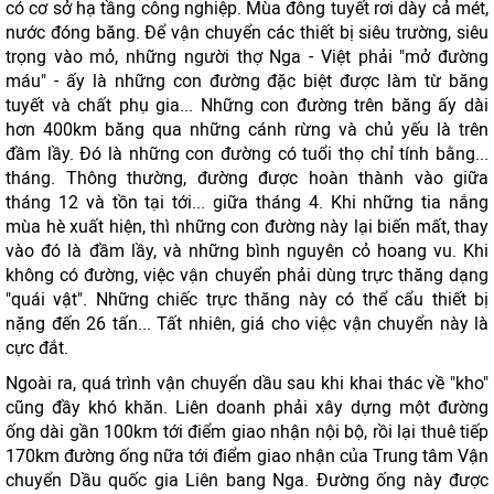
có cơ sở hạ tầng công nghiệp. Mùa đông tuyết rơi dày cả mét,
nước đóng băng. Để vận chuyển các thiết bị siêu trường, siêu
trọng vào mỏ, những người thợ Nga - Việt phải "mở đường
máu" - ấy là những con đường đặc biệt được làm từ băng
tuyết và chất phụ gia... Những con đường trên băng ấy dài
hơn 400km băng qua những cánh rừng và chủ yếu là trên
đầm lầy. Đó là những con đường có tuổi thọ chỉ tính bằng...
tháng. Thông thường, đường được hoàn thành vào giữa
tháng 12 và tồn tại tới... giữa tháng 4. Khi những tia nắng
mùa hè xuất hiện, thì những con đường này lại biến mất, thay
vào đó là đầm lầy, và những bình nguyên cỏ hoang vu. Khi
không có đường, việc vận chuyển phải dùng trực thăng dạng
"quái vật". Những chiếc trực thăng này có thể cẩu thiết bị
nặng đến 26 tấn... Tất nhiên, giá cho việc vận chuyển này là
cực đắt.
Ngoài ra, quá trình vận chuyển dầu sau khi khai thác về "kho"
cũng đầy khó khăn. Liên doanh phải xây dựng một đường
ống dài gần 100km tới điểm giao nhận nội bộ, rồi lại thuê tiếp
170km đường ống nữa tới điểm giao nhận của Trung tâm Vận
chuyển Dầu quốc gia Liên bang Nga. Đường ống này được