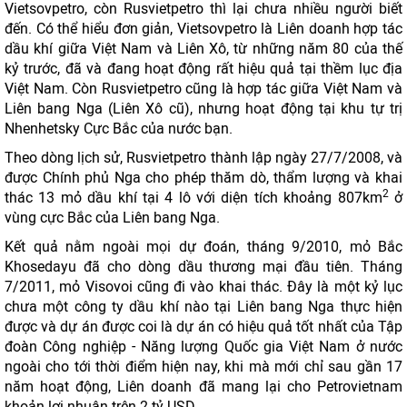
Vietsovpetro, còn Rusvietpetro thì lại chưa nhiều người biết
đến. Có thể hiểu đơn giản, Vietsovpetro là Liên doanh hợp tác
dầu khí giữa Việt Nam và Liên Xô, từ những năm 80 của thế
kỷ trước, đã và đang hoạt động rất hiệu quả tại thềm lục địa
Việt Nam. Còn Rusvietpetro cũng là hợp tác giữa Việt Nam và
Liên bang Nga (Liên Xô cũ), nhưng hoạt động tại khu tự trị
Nhenhetsky Cực Bắc của nước bạn.
Theo dòng lịch sử, Rusvietpetro thành lập ngày 27/7/2008, và
được Chính phủ Nga cho phép thăm dò, thẩm lượng và khai
2
thác 13 mỏ dầu khí tại 4 lô với diện tích khoảng 807km
ở
vùng cực Bắc của Liên bang Nga.
Kết quả nằm ngoài mọi dự đoán, tháng 9/2010, mỏ Bắc
Khosedayu đã cho dòng dầu thương mại đầu tiên. Tháng
7/2011, mỏ Visovoi cũng đi vào khai thác. Đây là một kỷ lục
chưa một công ty dầu khí nào tại Liên bang Nga thực hiện
được và dự án được coi là dự án có hiệu quả tốt nhất của Tập
đoàn Công nghiệp - Năng lượng Quốc gia Việt Nam ở nước
ngoài cho tới thời điểm hiện nay, khi mà mới chỉ sau gần 17
năm hoạt động, Liên doanh đã mang lại cho Petrovietnam
khoản lợi nhuận trên 2 tỷ USD.