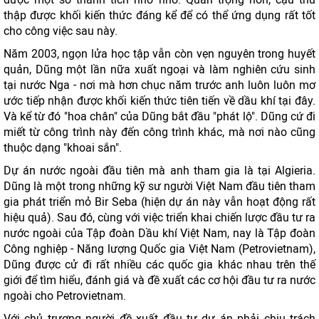
thập được khối kiến thức đáng kể để có thể ứng dụng rất tốt
cho công việc sau này.
Năm 2003, ngọn lửa học tập vẫn còn vẹn nguyên trong huyết
quản, Dũng một lần nữa xuất ngoại và làm nghiên cứu sinh
tại nước Nga - nơi mà hơn chục năm trước anh luôn luôn mơ
ước tiếp nhận được khối kiến thức tiên tiến về dầu khí tại đây.
Và kể từ đó "hoa chân" của Dũng bắt đầu "phát lộ". Dũng cứ đi
miết từ công trình này đến công trình khác, mà nơi nào cũng
thuộc dạng "khoai sắn".
Dự án nước ngoài đầu tiên mà anh tham gia là tại Algieria.
Dũng là một trong những kỹ sư người Việt Nam đầu tiên tham
gia phát triển mỏ Bir Seba (hiện dự án này vẫn hoạt động rất
hiệu quả). Sau đó, cùng với việc triển khai chiến lược đầu tư ra
nước ngoài của Tập đoàn Dầu khí Việt Nam, nay là Tập đoàn
Công nghiệp - Năng lượng Quốc gia Việt Nam (Petrovietnam),
Dũng được cử đi rất nhiều các quốc gia khác nhau trên thế
giới để tìm hiểu, đánh giá và đề xuất các cơ hội đầu tư ra nước
ngoài cho Petrovietnam.
Với chủ trương người đề xuất đầu tư dự án phải chịu trách