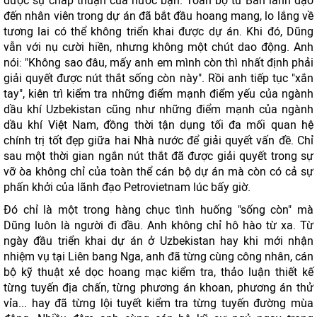
được sự chấp thuận của nước bạn. Toàn bộ từ Ban lãnh đạo
đến nhân viên trong dự án đã bắt đầu hoang mang, lo lắng về
tương lai có thể không triển khai được dự án. Khi đó, Dũng
vẫn với nụ cười hiền, nhưng không một chút dao động. Anh
nói: "Không sao đâu, mấy anh em mình còn thì nhất định phải
giải quyết được nút thắt sống còn này". Rồi anh tiếp tục "xắn
tay", kiên trì kiểm tra những điểm mạnh điểm yếu của ngành
dầu khí Uzbekistan cũng như những điểm mạnh của ngành
dầu khí Việt Nam, đồng thời tận dụng tối đa mối quan hệ
chính trị tốt đẹp giữa hai Nhà nước để giải quyết vấn đề. Chỉ
sau một thời gian ngắn nút thắt đã được giải quyết trong sự
vỡ òa không chỉ của toàn thể cán bộ dự án mà còn có cả sự
phấn khởi của lãnh đạo Petrovietnam lúc bấy giờ.
Đó chỉ là một trong hàng chục tình huống "sống còn" mà
Dũng luôn là người đi đầu. Anh không chỉ hô hào từ xa. Từ
ngày đầu triển khai dự án ở Uzbekistan hay khi mới nhận
nhiệm vụ tại Liên bang Nga, anh đã từng cùng công nhân, cán
bộ kỹ thuật xẻ dọc hoang mạc kiểm tra, thảo luận thiết kế
từng tuyến địa chấn, từng phương án khoan, phương án thử
vỉa... hay đã từng lội tuyết kiểm tra từng tuyến đường mùa