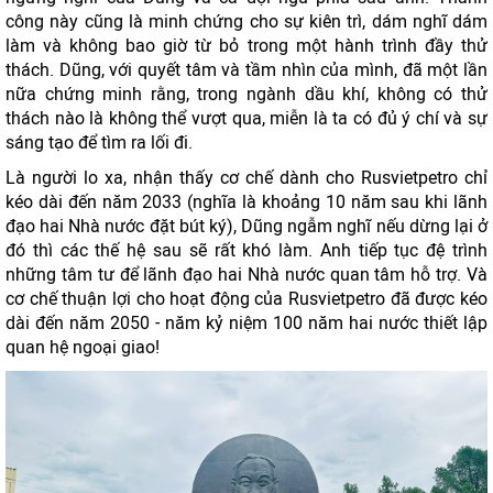
công này cũng là minh chứng cho sự kiên trì, dám nghĩ dám
làm và không bao giờ từ bỏ trong một hành trình đầy thử
thách. Dũng, với quyết tâm và tầm nhìn của mình, đã một lần
nữa chứng minh rằng, trong ngành dầu khí, không có thử
thách nào là không thể vượt qua, miễn là ta có đủ ý chí và sự
sáng tạo để tìm ra lối đi.
Là người lo xa, nhận thấy cơ chế dành cho Rusvietpetro chỉ
kéo dài đến năm 2033 (nghĩa là khoảng 10 năm sau khi lãnh
đạo hai Nhà nước đặt bút ký), Dũng ngẫm nghĩ nếu dừng lại ở
đó thì các thế hệ sau sẽ rất khó làm. Anh tiếp tục đệ trình
những tâm tư để lãnh đạo hai Nhà nước quan tâm hỗ trợ. Và
cơ chế thuận lợi cho hoạt động của Rusvietpetro đã được kéo
dài đến năm 2050 - năm kỷ niệm 100 năm hai nước thiết lập
quan hệ ngoại giao!