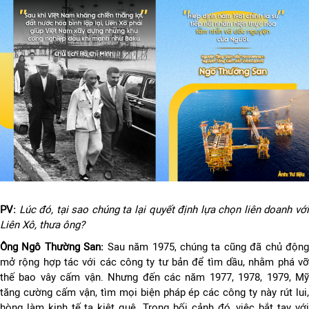
PV:
Lúc đó, tại sao chúng ta lại quyết định lựa chọn liên doanh vớ
Liên Xô, thưa ông?
Ông Ngô Thường San:
Sau năm 1975, chúng ta cũng đã chủ động
mở rộng hợp tác với các công ty tư bản để tìm dầu, nhằm phá vỡ
thế bao vây cấm vận. Nhưng đến các năm 1977, 1978, 1979, Mỹ
tăng cường cấm vận, tìm mọi biện pháp ép các công ty này rút lui,
hòng làm kinh tế ta kiệt quệ. Trong bối cảnh đó, việc bắt tay với