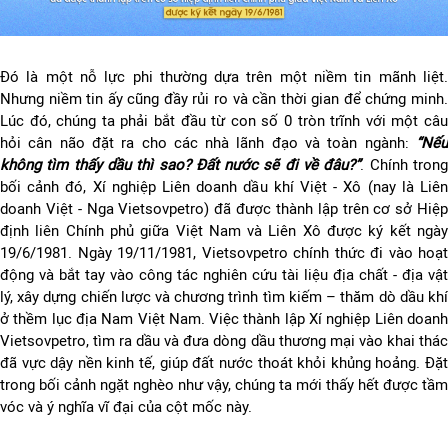
Đó là một nỗ lực phi thường dựa trên một niềm tin mãnh liệt.
Nhưng niềm tin ấy cũng đầy rủi ro và cần thời gian để chứng minh.
Lúc đó, chúng ta phải bắt đầu từ con số 0 tròn trĩnh với một câu
hỏi cân não đặt ra cho các nhà lãnh đạo và toàn ngành:
“Nếu
không tìm thấy dầu thì sao? Đất nước sẽ đi về đâu?”
. Chính tron
bối cảnh đó, Xí nghiệp Liên doanh dầu khí Việt - Xô (nay là Liên
doanh Việt - Nga Vietsovpetro) đã được thành lập trên cơ sở Hiệp
định liên Chính phủ giữa Việt Nam và Liên Xô được ký kết ngày
19/6/1981. Ngày 19/11/1981, Vietsovpetro chính thức đi vào hoạt
động và bắt tay vào công tác nghiên cứu tài liệu địa chất - địa vật
lý, xây dựng chiến lược và chương trình tìm kiếm – thăm dò dầu khí
ở thềm lục địa Nam Việt Nam. Việc thành lập Xí nghiệp Liên doanh
Vietsovpetro, tìm ra dầu và đưa dòng dầu thương mại vào khai thác
đã vực dậy nền kinh tế, giúp đất nước thoát khỏi khủng hoảng. Đặt
trong bối cảnh ngặt nghèo như vậy, chúng ta mới thấy hết được tầm
vóc và ý nghĩa vĩ đại của cột mốc này.