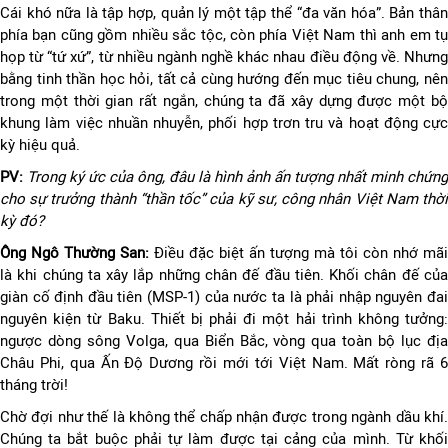
Cái khó nữa là tập hợp, quản lý một tập thể “đa văn hóa”. Bản thân
phía bạn cũng gồm nhiều sắc tộc, còn phía Việt Nam thì anh em tụ
họp từ “tứ xứ”, từ nhiều ngành nghề khác nhau điều động về. Nhưng
bằng tinh thần học hỏi, tất cả cùng hướng đến mục tiêu chung, nên
trong một thời gian rất ngắn, chúng ta đã xây dựng được một bộ
khung làm việc nhuần nhuyễn, phối hợp trơn tru và hoạt động cực
kỳ hiệu quả.
PV:
Trong ký ức của ông, đâu là hình ảnh ấn tượng nhất minh chứng
cho sự trưởng thành “thần tốc” của kỹ sư, công nhân Việt Nam thời
kỳ đó?
Ông Ngô Thường San:
Điều đặc biệt ấn tượng mà tôi còn nhớ mãi
là khi chúng ta xây lắp những chân đế đầu tiên. Khối chân đế của
giàn cố định đầu tiên (MSP-1) của nước ta là phải nhập nguyên đai
nguyên kiện từ Baku. Thiết bị phải đi một hải trình không tưởng:
ngược dòng sông Volga, qua Biển Bắc, vòng qua toàn bộ lục địa
Châu Phi, qua Ấn Độ Dương rồi mới tới Việt Nam. Mất ròng rã 6
tháng trời!
Chờ đợi như thế là không thể chấp nhận được trong ngành dầu khí.
Chúng ta bắt buộc phải tự làm được tại cảng của mình. Từ khối