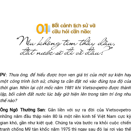
PV:
Thưa ông, để hiểu được trọn vẹn giá trị của một sự kiện ha
một công trình lịch sử, chúng ta cần đặt nó vào đúng tọa độ của
thời gian. Nhìn lại cột mốc năm 1981 khi Vietsovpetro được thành
lập, bối cảnh đất nước lúc bấy giờ hiện lên trong tâm trí ông như
thế nào?
Ông Ngô Thường San:
Gắn liền với sự ra đời của Vietsovpetr
những năm đầu thập niên 80 là một nền kinh tế Việt Nam cực kỳ
gian khó, gần như kiệt quệ. Chúng ta vừa bước ra khỏi cuộc chiến
tranh chống Mỹ tàn khốc năm 1975 thì ngay sau đó lại rơi vào thế