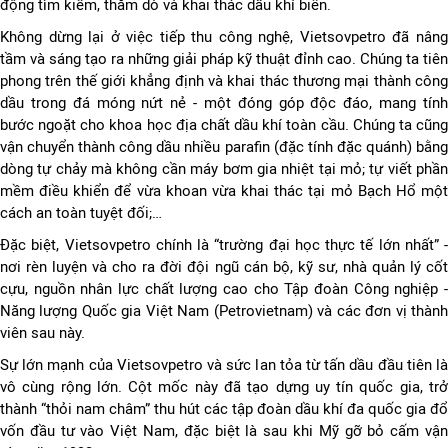
động tìm kiếm, thăm dò và khai thác dầu khí biển.
Không dừng lại ở việc tiếp thu công nghệ, Vietsovpetro đã nâng
tầm và sáng tạo ra những giải pháp kỹ thuật đỉnh cao. Chúng ta tiên
phong trên thế giới khẳng định và khai thác thương mại thành công
dầu trong đá móng nứt nẻ - một đóng góp độc đáo, mang tính
bước ngoặt cho khoa học địa chất dầu khí toàn cầu. Chúng ta cũng
vận chuyển thành công dầu nhiều parafin (đặc tính đặc quánh) bằng
dòng tự chảy mà không cần máy bơm gia nhiệt tại mỏ; tự viết phần
mềm điều khiển để vừa khoan vừa khai thác tại mỏ Bạch Hổ một
cách an toàn tuyệt đối;…
Đặc biệt, Vietsovpetro chính là “trường đại học thực tế lớn nhất” -
nơi rèn luyện và cho ra đời đội ngũ cán bộ, kỹ sư, nhà quản lý cốt
cựu, nguồn nhân lực chất lượng cao cho Tập đoàn Công nghiệp -
Năng lượng Quốc gia Việt Nam (Petrovietnam) và các đơn vị thành
viên sau này.
Sự lớn mạnh của Vietsovpetro và sức lan tỏa từ tấn dầu đầu tiên là
vô cùng rộng lớn. Cột mốc này đã tạo dựng uy tín quốc gia, trở
thành “thỏi nam châm” thu hút các tập đoàn dầu khí đa quốc gia đổ
vốn đầu tư vào Việt Nam, đặc biệt là sau khi Mỹ gỡ bỏ cấm vận