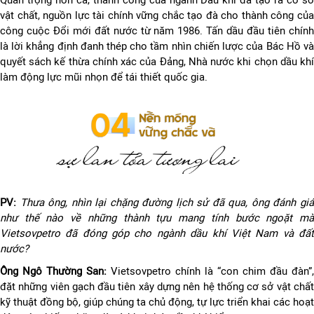
Quan trọng hơn cả, thành công của ngành Dầu khí đã tạo ra cơ sở
vật chất, nguồn lực tài chính vững chắc tạo đà cho thành công của
công cuộc Đổi mới đất nước từ năm 1986. Tấn dầu đầu tiên chính
là lời khẳng định đanh thép cho tầm nhìn chiến lược của Bác Hồ và
quyết sách kế thừa chính xác của Đảng, Nhà nước khi chọn dầu khí
làm động lực mũi nhọn để tái thiết quốc gia.
PV:
Thưa ông, nhìn lại chặng đường lịch sử đã qua, ông đánh gi
như thế nào về những thành tựu mang tính bước ngoặt mà
Vietsovpetro đã đóng góp cho ngành dầu khí Việt Nam và đất
nước?
Ông Ngô Thường San:
Vietsovpetro chính là “con chim đầu đàn”,
đặt những viên gạch đầu tiên xây dựng nên hệ thống cơ sở vật chất
kỹ thuật đồng bộ, giúp chúng ta chủ động, tự lực triển khai các hoạt