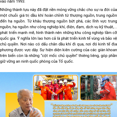
vào năm 1993.
Những thành tựu này đã đặt nền móng vững chắc cho sự ra đời của
một chuỗi giá trị dầu khí hoàn chỉnh từ thượng nguồn, trung nguồn
đến hạ nguồn. Từ khâu thượng nguồn bứt phá, các lĩnh vực trung
nguồn, hạ nguồn như công nghiệp khí, điện, đạm, dịch vụ kỹ thuật,...
phát triển mạnh mẽ, hình thành nên những khu công nghiệp tầm cỡ
quốc gia. Ý nghĩa lớn lao hơn cả là phát triển kinh tế vùng và bảo vệ
chủ quyền. Nơi nào có dấu chân dầu khí đi qua, nơi đó kinh tế địa
phương được vực dậy. Sự hiện diện kiên cường của các giàn khoan
trên biển còn là những “cột mốc chủ quyền” thiêng liêng, góp phần
giữ vững an ninh quốc phòng của Tổ quốc.