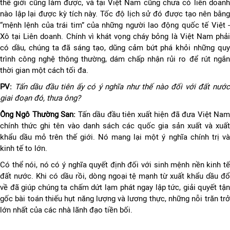
thế giới cũng làm được, và tại Việt Nam cũng chưa có liên doanh
nào lập lại được kỳ tích này. Tốc độ lịch sử đó được tạo nên bằng
“mệnh lệnh của trái tim” của những người lao động quốc tế Việt -
Xô tại Liên doanh. Chính vì khát vọng cháy bỏng là Việt Nam phải
có dầu, chúng ta đã sáng tạo, dũng cảm bứt phá khỏi những quy
trình công nghệ thông thường, dám chấp nhận rủi ro để rút ngắn
thời gian một cách tối đa.
PV:
Tấn dầu đầu tiên ấy có ý nghĩa như thế nào đối với đất nướ
giai đoạn đó, thưa ông?
Ông Ngô Thường San:
Tấn dầu đầu tiên xuất hiện đã đưa Việt Na
chính thức ghi tên vào danh sách các quốc gia sản xuất và xuất
khẩu dầu mỏ trên thế giới. Nó mang lại một ý nghĩa chính trị và
kinh tế to lớn.
Có thể nói, nó có ý nghĩa quyết định đối với sinh mệnh nền kinh tế
đất nước. Khi có dầu rồi, dòng ngoại tệ mạnh từ xuất khẩu dầu đổ
về đã giúp chúng ta chấm dứt lạm phát ngay lập tức, giải quyết tận
gốc bài toán thiếu hụt năng lượng và lương thực, những nỗi trăn trở
lớn nhất của các nhà lãnh đạo tiền bối.