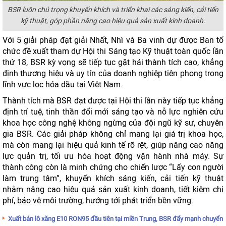
BSR luôn chú trọng khuyến khích và triển khai các sáng kiến, cải tiến
kỹ thuật, góp phần nâng cao hiệu quả sản xuất kinh doanh.
Với 5 giải pháp đạt giải Nhất, Nhì và Ba vinh dự được Ban tổ
chức đề xuất tham dự Hội thi Sáng tạo Kỹ thuật toàn quốc lần
thứ 18, BSR kỳ vọng sẽ tiếp tục gặt hái thành tích cao, khẳng
định thương hiệu và uy tín của doanh nghiệp tiên phong trong
lĩnh vực lọc hóa dầu tại Việt Nam.
Thành tích mà BSR đạt được tại Hội thi lần này tiếp tục khẳng
định trí tuệ, tinh thần đổi mới sáng tạo và nỗ lực nghiên cứu
khoa học công nghệ không ngừng của đội ngũ kỹ sư, chuyên
gia BSR. Các giải pháp không chỉ mang lại giá trị khoa học,
mà còn mang lại hiệu quả kinh tế rõ rệt, giúp nâng cao năng
lực quản trị, tối ưu hóa hoạt động vận hành nhà máy. Sự
thành công còn là minh chứng cho chiến lược “Lấy con người
làm trung tâm”, khuyến khích sáng kiến, cải tiến kỹ thuật
nhằm nâng cao hiệu quả sản xuất kinh doanh, tiết kiệm chi
phí, bảo vệ môi trường, hướng tới phát triển bền vững.
Xuất bán lô xăng E10 RON95 đầu tiên tại miền Trung, BSR đẩy mạnh chuyển