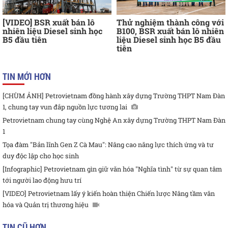
[VIDEO] BSR xuất bán lô
Thử nghiệm thành công với
nhiên liệu Diesel sinh học
B100, BSR xuất bán lô nhiên
B5 đầu tiên
liệu Diesel sinh học B5 đầu
tiên
TIN MỚI HƠN
[CHÙM ẢNH] Petrovietnam đồng hành xây dựng Trường THPT Nam Đàn
1, chung tay vun đắp nguồn lực tương lai
Petrovietnam chung tay cùng Nghệ An xây dựng Trường THPT Nam Đàn
1
Tọa đàm "Bản lĩnh Gen Z Cà Mau": Nâng cao năng lực thích ứng và tư
duy độc lập cho học sinh
[Infographic] Petrovietnam gìn giữ văn hóa "Nghĩa tình" từ sự quan tâm
tới người lao động hưu trí
[VIDEO] Petrovietnam lấy ý kiến hoàn thiện Chiến lược Nâng tầm văn
hóa và Quản trị thương hiệu
TIN CŨ HƠN