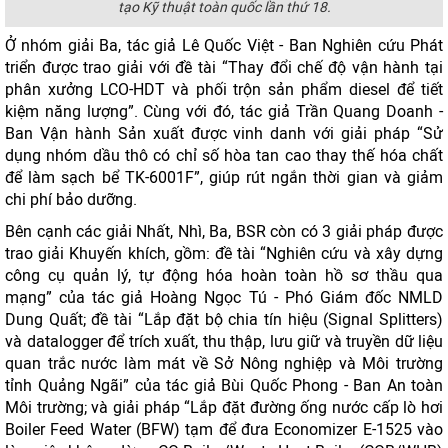
tạo Kỹ thuật toàn quốc lần thứ 18.
Ở nhóm giải Ba, tác giả Lê Quốc Việt - Ban Nghiên cứu Phát
triển được trao giải với đề tài “Thay đổi chế độ vận hành tại
phân xưởng LCO-HDT và phối trộn sản phẩm diesel để tiết
kiệm năng lượng”. Cùng với đó, tác giả Trần Quang Doanh -
Ban Vận hành Sản xuất được vinh danh với giải pháp “Sử
dụng nhóm dầu thô có chỉ số hòa tan cao thay thế hóa chất
để làm sạch bể TK-6001F”, giúp rút ngắn thời gian và giảm
chi phí bảo dưỡng.
Bên cạnh các giải Nhất, Nhì, Ba, BSR còn có 3 giải pháp được
trao giải Khuyến khích, gồm: đề tài “Nghiên cứu và xây dựng
công cụ quản lý, tự động hóa hoàn toàn hồ sơ thầu qua
mạng” của tác giả Hoàng Ngọc Tú - Phó Giám đốc NMLD
Dung Quất; đề tài “Lắp đặt bộ chia tín hiệu (Signal Splitters)
và datalogger để trích xuất, thu thập, lưu giữ và truyền dữ liệu
quan trắc nước làm mát về Sở Nông nghiệp và Môi trường
tỉnh Quảng Ngãi” của tác giả Bùi Quốc Phong - Ban An toàn
Môi trường; và giải pháp “Lắp đặt đường ống nước cấp lò hơi
Boiler Feed Water (BFW) tạm để đưa Economizer E-1525 vào