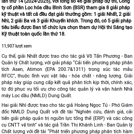
lần thứ 14 (2024-2025), với tổng số 46 giải pháp dự thi, Công
ty cổ phần Lọc hóa dầu Bình Sơn (BSR) tham gia 8 giải pháp
kỹ thuật và tất cả đều đạt giải thưởng gồm: 1 giải Nhất, 2 giải
Nhì, 2 giải Ba và 3 giải Khuyến khích. Trong đó, có 5 giải pháp
tiêu biểu được Ban tổ chức lựa chọn tham dự Hội thi Sáng tạo
Kỹ thuật toàn quốc lần thứ 18.
11,907 lượt xem
Cụ thể, giải Nhất được trao cho tác giả Võ Tấn Phương - Ban
Quản lý Chất lượng, với giải pháp “Cải tiến phương pháp phân
tích Asen, Atimon (EPA 200.7&1311) trong xúc tác mẫu
RFCC”, thuộc lĩnh vực vật liệu - hóa chất - năng lượng. Giải
pháp này giúp cung cấp kết quả phân tích kịp thời, chính xác,
từ đó phục vụ tối ưu cho công tác quản lý và vận hành Nhà
máy Lọc dầu (NMLD) Dung Quất.
Hai giải Nhì được trao cho tác giả Hoàng Ngọc Tú - Phó Giám
đốc NMLD Dung Quất với đề tài “Nghiên cứu, đánh giá, cải
tiến giải pháp quản trị nguồn lực tổng thể (ERP) và các công
cụ CNTT vệ tinh” và tác giả Trần Thị Khánh Linh - Ban Quản lý
Chất lượng với đề tài “Phát triển phương pháp phân tích hàm