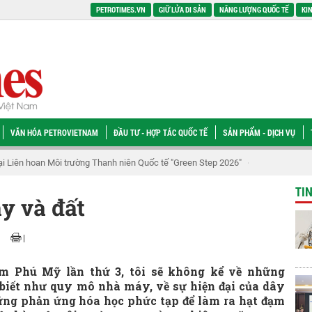
PETROTIMES.VN
GIỮ LỬA DI SẢN
NĂNG LƯỢNG QUỐC TẾ
KIN
VĂN HÓA PETROVIETNAM
ĐẦU TƯ - HỢP TÁC QUỐC TẾ
SẢN PHẨM - DỊCH VỤ
tại Liên hoan Môi trường Thanh niên Quốc tế "Green Step 2026"
Tổng Giám đố
TI
y và đất
|
 Phú Mỹ lần thứ 3, tôi sẽ không kể về những
 biết như quy mô nhà máy, về sự hiện đại của dây
hững phản ứng hóa học phức tạp để làm ra hạt đạm