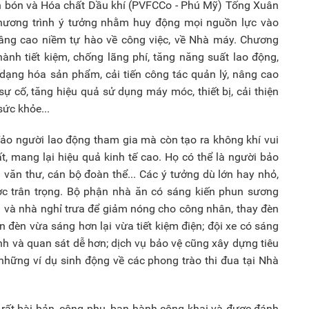
n bón và Hóa chất Dầu khí (PVFCCo - Phú Mỹ) Tống Xuân
chương trình ý tưởng nhằm huy động mọi nguồn lực vào
nâng cao niềm tự hào về công việc, về Nhà máy. Chương
ành tiết kiệm, chống lãng phí, tăng năng suất lao động,
 dạng hóa sản phẩm, cải tiến công tác quản lý, nâng cao
sự cố, tăng hiệu quả sử dụng máy móc, thiết bị, cải thiện
sức khỏe...
đảo người lao động tham gia mà còn tạo ra không khí vui
t, mang lại hiệu quả kinh tế cao. Họ có thể là người bảo
hị văn thư, cán bộ đoàn thể... Các ý tưởng dù lớn hay nhỏ,
ợc trân trọng. Bộ phận nhà ăn có sáng kiến phun sương
n và nhà nghỉ trưa để giảm nóng cho công nhân, thay đèn
 đèn vừa sáng hơn lại vừa tiết kiệm điện; đội xe có sáng
nh và quan sát dễ hơn; dịch vụ bảo vệ cũng xây dựng tiêu
 những ví dụ sinh động về các phong trào thi đua tại Nhà
ất bài bản, công phu, ban hành công khai và được đánh