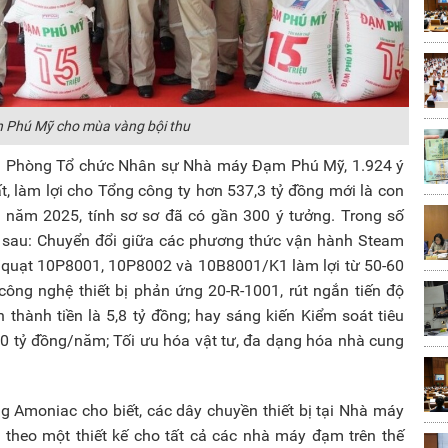
 Phú Mỹ cho mùa vàng bội thu
g Phòng Tổ chức Nhân sự Nhà máy Đạm Phú Mỹ, 1.924 ý
t, làm lợi cho Tổng công ty hơn 537,3 tỷ đồng mới là con
 năm 2025, tính sơ sơ đã có gần 300 ý tưởng. Trong số
t sau: Chuyển đổi giữa các phương thức vận hành Steam
quạt 10P8001, 10P8002 và 10B8001/K1 làm lợi từ 50-60
công nghệ thiết bị phản ứng 20-R-1001, rút ngắn tiến độ
thành tiền là 5,8 tỷ đồng; hay sáng kiến Kiểm soát tiêu
20 tỷ đồng/năm; Tối ưu hóa vật tư, đa dạng hóa nhà cung
Amoniac cho biết, các dây chuyền thiết bị tại Nhà máy
ạo theo một thiết kế cho tất cả các nhà máy đạm trên thế