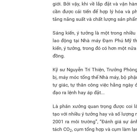
giới. Bởi vậy, khi về lắp đặt và vận h
cần được cải tiến để hợp lý hóa và p
tăng năng suất và chất lượng sản phẩ
Sáng kiến, ý tưởng là một trong nhiều 
lao động tại Nhà máy Đạm Phú Mỹ th
kiến, ý tưởng, trong đó có hơn một nử
đồng.
Kỹ sư Nguyễn Trí Thiện, Trưởng Phòng
bị, máy móc tổng thể Nhà máy, bộ phận
tự giác, tự thân công việc hằng ngày đ
đạo ra lệnh hay áp đặt...
Là phân xưởng quan trọng được coi là
tạo với nhiều ý tưởng hay và số lượng 
2001 ra môi trường”, “Đánh giá sự ả
tách CO
, cụm tổng hợp và cụm làm lạn
2