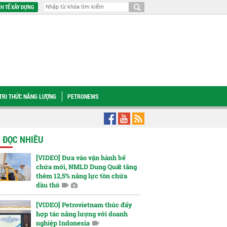
H TẾ XÂY DỰNG
TRI THỨC NĂNG LƯỢNG
PETRONEWS
c Petrovietnam Lê Mạnh Cường: Đẩy nhanh Ô Môn III, IV để phát huy hiệu quả ch
N ĐỌC NHIỀU
[VIDEO] Đưa vào vận hành bể
chứa mới, NMLD Dung Quất tăng
thêm 12,5% năng lực tồn chứa
dầu thô
[VIDEO] Petrovietnam thúc đẩy
hợp tác năng lượng với doanh
nghiệp Indonesia