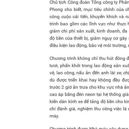
Chủ tịch Công đoàn Tổng công ty Phâ
Phong cho biết, mục tiêu chính của 
công cuộc cải tiến, khuyến khích và 
trình bao gồm các lĩnh vực như thực h
giảm chi phí sản xuất, kinh doanh, đa
độ bền của thiết bị, giảm nguy cơ gây 
điều kiện lao động, bảo vệ môi trường, 
Chương trình không chỉ thu hút đông 
tươi, phấn khởi trong lao động sản xuấ
vệ, lao công, nấu ăn đến anh lái xe, c
dù được triển khai hay không đều đư
trước 2 giờ ăn trưa cho khu vực nhà ă
cao áp bằng đèn neon tại hệ thống giàn
kiến dán kính xe để tăng độ bền cho kí
chí đánh giá, nghiệm thu công việc là
máy.
Chương trình được Nhà máy xây dựng r