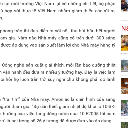
ành tại môi trường Việt Nam lại có những chi tiết, bộ phận
hù hợp với thực tế Việt Nam nhằm giảm thiểu các rủi ro,
m.
Nă
phong trào thi đua diễn ra sổi nổi, thu hút hầu hết người
am gia. Năm nào Nhà máy cũng có trên dưới 300 sáng
a được áp dụng vào sản xuất làm lợi cho Nhà máy hàng tỷ
 Công nghệ sản xuất giải thích, mỗi lần bảo dưỡng thiết
 vận hành đều đưa ra nhiều ý tưởng hay. Đây là việc làm
òi hỏi họ luôn trăn trở, suy nghĩ chứ không phải do lãnh
 “trái tim” của Nhà máy, Amoniac là điển hình của sáng
người tham gia. “Sự cần thiết giảm nhiệt độ khói lò 10-SK-
nh hưởng của việc tăng dòng nước qua 10-E2005 tới cụm
h” là hai trong số 26 ý tưởng đã được đưa vào áp dụng.