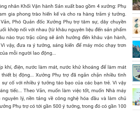
công nhân Khối Vận hành Sản xuất bao gồm 4 xưởng: Phụ
am gia phong trào hiến kế và cho ra hàng trăm ý tưởng.
 Văn, Phó Quản đốc Xưởng Phụ trợ tâm sự, dây chuyền
cuối khớp nối với nhau (từ khâu nguyên liệu đến sản phẩm
khâu nào trục trặc cũng sẽ ảnh hưởng đến khâu vận hành,
ì vậy, đưa ra ý tưởng, sáng kiến để máy móc chạy trơn
 của mỗi người lao động...
p khí, điện, nước làm mát, nước khử khoáng để làm mát
c thiết bị động... Xưởng Phụ trợ đã ngăn chặn nhiều tình
 sự cố với nhiều ý tưởng táo bạo của các bạn trẻ. Vì vậy
áng tiếc... Theo Văn, muốn làm việc tốt, muốn Nhà máy
 nguyên lý, nền tảng về công nghệ hóa dầu và làm chủ
, Xưởng Phụ trợ có tới gần 500 ý tưởng, trong đó có gần 100