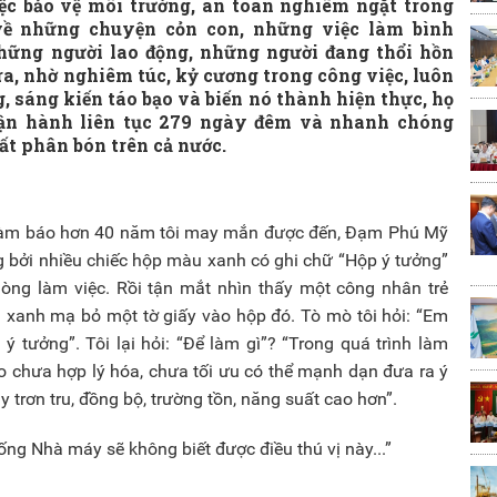
iệc bảo vệ môi trường, an toàn nghiêm ngặt trong
 về những chuyện cỏn con, những việc làm bình
hững người lao động, những người đang thổi hồn
a, nhờ nghiêm túc, kỷ cương trong công việc, luôn
g, sáng kiến táo bạo và biến nó thành hiện thực, họ
n hành liên tục 279 ngày đêm và nhanh chóng
uất phân bón trên cả nước.
 làm báo hơn 40 năm tôi may mắn được đến, Đạm Phú Mỹ
g bởi nhiều chiếc hộp màu xanh có ghi chữ “Hộp ý tưởng”
phòng làm việc. Rồi tận mắt nhìn thấy một công nhân trẻ
 xanh mạ bỏ một tờ giấy vào hộp đó. Tò mò tôi hỏi: “Em
u ý tưởng”. Tôi lại hỏi: “Để làm gì”? “Trong quá trình làm
ào chưa hợp lý hóa, chưa tối ưu có thể mạnh dạn đưa ra ý
trơn tru, đồng bộ, trường tồn, năng suất cao hơn”.
ng Nhà máy sẽ không biết được điều thú vị này...”