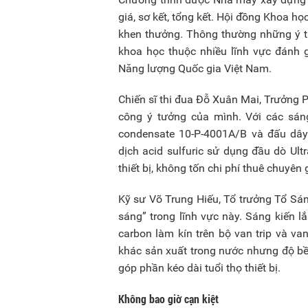
giá, sơ kết, tổng kết. Hội đồng Khoa 
khen thưởng. Thông thường những ý tư
khoa học thuộc nhiều lĩnh vực đánh 
Năng lượng Quốc gia Việt Nam.
Chiến sĩ thi đua Đỗ Xuân Mai, Trưởng 
công ý tưởng của mình. Với các sán
condensate 10-P-4001A/B và đấu dâ
dịch acid sulfuric sử dụng đầu dò Ul
thiết bị, không tốn chi phí thuê chuyên 
Kỹ sư Võ Trung Hiếu, Tổ trưởng Tổ Sán
sáng” trong lĩnh vực này. Sáng kiến 
carbon làm kín trên bộ van trip và va
khác sản xuất trong nước nhưng độ bề
góp phần kéo dài tuổi thọ thiết bị.
Không bao giờ cạn kiệt