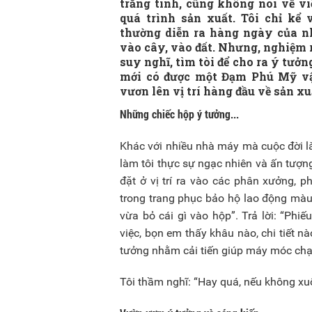
trắng tinh, cũng không nói về v
quá trình sản xuất. Tôi chỉ kể
thường diễn ra hàng ngày của n
vào cây, vào đất. Nhưng, nghiệm r
suy nghĩ, tìm tòi để cho ra ý tưởn
mới có được một Đạm Phú Mỹ vậ
vươn lên vị trí hàng đầu về sản x
Những chiếc hộp ý tưởng...
Khác với nhiều nhà máy mà cuộc đời
làm tôi thực sự ngạc nhiên và ấn tượn
đặt ở vị trí ra vào các phân xưởng, 
trong trang phục bảo hộ lao động màu
vừa bỏ cái gì vào hộp”. Trả lời: “Phiế
việc, bọn em thấy khâu nào, chi tiết n
tưởng nhằm cải tiến giúp máy móc chạy 
Tôi thầm nghĩ: “Hay quá, nếu không xuố