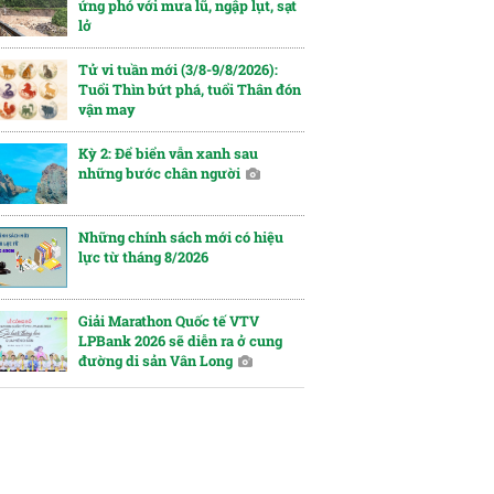
ứng phó với mưa lũ, ngập lụt, sạt
lở
Tử vi tuần mới (3/8-9/8/2026):
Tuổi Thìn bứt phá, tuổi Thân đón
vận may
Kỳ 2: Để biển vẫn xanh sau
những bước chân người
Những chính sách mới có hiệu
lực từ tháng 8/2026
Giải Marathon Quốc tế VTV
LPBank 2026 sẽ diễn ra ở cung
đường di sản Vân Long