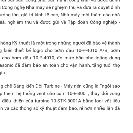
học Công nghệ Nhà máy sẽ nghiệm thu và đưa ra quyết định
ởng lớn, giá trị kinh tế cao, Nhà máy mời thêm các nhà
giá, nghiệm thu và được gửi về Tập đoàn Công nghiệp -
Phòng Kỹ thuật là một trong những người đã bảo vệ thành
g kiến thiết kế logic cho bơm dầu 10-P-4010 A/B, bơm
y cho bơm dầu 10-P-4010, đo mức bồn pha loãng dung
trasonic đã đảm bảo an toàn cho vận hành, tăng tuổi thọ
gia.
g chế Sáng kiến Đội Turbine - Máy nén cũng là “ngôi sao
lắp thêm hệ thống vent cho cụm 10-E-3001, thay đổi vòng
n điều khiển của turbine 10-STK-8001A bằng loại vật liệu
n và các thông số kỹ thuật đảm bảo, rẻ hơn nhiều lần đã