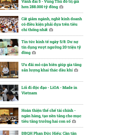
Vành đai 5 - Vùng Thủ đô trị giá
hơn 288.000 tỷ đồng
Cắt giảm ngành, nghề kinh doanh
có điều kiện phải dựa trên tiêu
chí thống nhất
Tin tức kinh tế ngày 5/8: Dư nợ
tín dụng vượt ngưỡng 20 triệu tỷ
đồng
Ưu đãi mỏ cận biên giúp gia tăng
sản lượng khai thác dầu khí
Lối đi độc đạo - LiOA - Made in
Vietnam
Hoàn thiện thể chế tài chính -
ngân hàng, tạo nền tảng cho mục
tiêu tăng trưởng hai con số
ĐBQH Phan Đức Hiếu: Cần tận