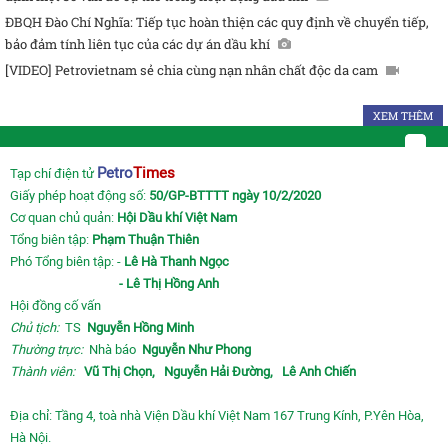
ĐBQH Đào Chí Nghĩa: Tiếp tục hoàn thiện các quy định về chuyển tiếp,
bảo đảm tính liên tục của các dự án dầu khí
[VIDEO] Petrovietnam sẻ chia cùng nạn nhân chất độc da cam
XEM THÊM
Petro
Times
Tạp chí điện tử
Giấy phép hoạt động số:
50/GP-BTTTT ngày 10/2/2020
Cơ quan chủ quản:
Hội Dầu khí Việt Nam
Tổng biên tập:
Phạm Thuận Thiên
Phó Tổng biên tập: -
Lê Hà Thanh Ngọc
- Lê Thị Hồng Anh
Hội đồng cố vấn
Chủ tịch:
TS
Nguyễn Hồng Minh
Thường trực:
Nhà báo
Nguyễn Như Phong
Thành viên:
Vũ Thị Chọn,
Nguyễn Hải Đường,
Lê Anh Chiến
Địa chỉ: Tầng 4, toà nhà Viện Dầu khí Việt Nam 167 Trung Kính, P.Yên Hòa,
Hà Nội.