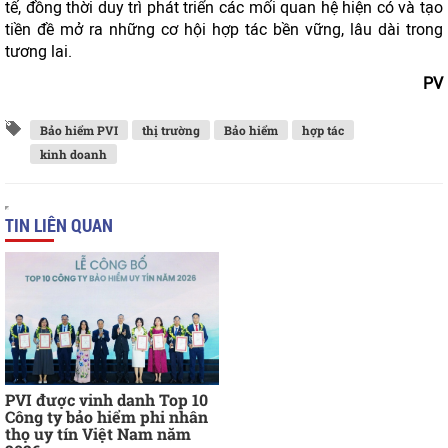
tế, đồng thời duy trì phát triển các mối quan hệ hiện có và tạo
tiền đề mở ra những cơ hội hợp tác bền vững, lâu dài trong
tương lai.
PV
Bảo hiểm PVI
thị trường
Bảo hiểm
hợp tác
kinh doanh
TIN LIÊN QUAN
PVI được vinh danh Top 10
Công ty bảo hiểm phi nhân
thọ uy tín Việt Nam năm