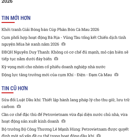
2026
TIN MỚI HƠN
Khởi tranh Giải Bóng bàn Cúp Phân Bón Cà Mau 2026
Cụm phối hợp hoạt động Bà Rịa - Vũng Tàu tổng kết Chiến dịch tình
nguyện Mùa hè xanh năm 2026
ĐBQH Nguyễn Duy Thanh: Không có cơ chế đủ mạnh, mỏ cận biên sẽ
tiếp tục nằm dưới đáy biển
Kỳ vọng mới cho nhóm cổ phiếu doanh nghiệp nhà nước
Động lực tăng trưởng mới của cụm Khí - Điện - Đạm Cà Mau
TIN CŨ HƠN
Sửa đổi Luật Dầu khí: Thiết lập hành lang pháp lý cho thu giữ, lưu trữ
carbon
Cần cơ chế đặc thù để Petrovietnam vừa đại diện nước chủ nhà, vừa
hoạt động sản xuất kinh doanh
Bộ trưởng Bộ Công Thương Lê Mạnh Hùng: Petrovietnam được quyết
định một số vấn đề cụ thể trong hoạt động dầu khí