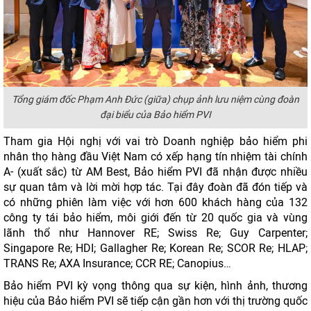
Tổng giám đốc Phạm Anh Đức (giữa) chụp ảnh lưu niệm cùng đoàn
đại biểu của Bảo hiểm PVI
Tham gia Hội nghị với vai trò Doanh nghiệp bảo hiểm phi
nhân thọ hàng đầu Việt Nam có xếp hạng tín nhiệm tài chính
A- (xuất sắc) từ AM Best, Bảo hiểm PVI đã nhận được nhiều
sự quan tâm và lời mời hợp tác. Tại đây đoàn đã đón tiếp và
có những phiên làm việc với hơn 600 khách hàng của 132
công ty tái bảo hiểm, môi giới đến từ 20 quốc gia và vùng
lãnh thổ như Hannover RE; Swiss Re; Guy Carpenter;
Singapore Re; HDI; Gallagher Re; Korean Re; SCOR Re; HLAP;
TRANS Re; AXA Insurance; CCR RE; Canopius…
Bảo hiểm PVI kỳ vọng thông qua sự kiện, hình ảnh, thương
hiệu của Bảo hiểm PVI sẽ tiếp cận gần hơn với thị trường quốc