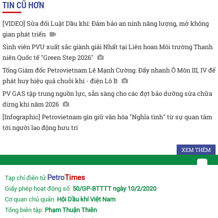
TIN CŨ HƠN
[VIDEO] Sửa đổi Luật Dầu khí: Đảm bảo an ninh năng lượng, mở không
gian phát triển
Sinh viên PVU xuất sắc giành giải Nhất tại Liên hoan Môi trường Thanh
niên Quốc tế "Green Step 2026"
Tổng Giám đốc Petrovietnam Lê Mạnh Cường: Đẩy nhanh Ô Môn III, IV để
phát huy hiệu quả chuỗi khí - điện Lô B
PV GAS tập trung nguồn lực, sẵn sàng cho các đợt bảo dưỡng sửa chữa
dừng khí năm 2026
[Infographic] Petrovietnam gìn giữ văn hóa "Nghĩa tình" từ sự quan tâm
tới người lao động hưu trí
XEM THÊM
Petro
Times
Tạp chí điện tử
Giấy phép hoạt động số:
50/GP-BTTTT ngày 10/2/2020
Cơ quan chủ quản:
Hội Dầu khí Việt Nam
Tổng biên tập:
Phạm Thuận Thiên