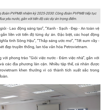
ng đoàn PVPMB nhiệm kỳ 2025-2030: Công đoàn PVPMB tiếp tục
đua yêu nước, gắn với tiến độ các dự án trọng điểm.
iỏi - Lao động sáng tạo”, “Xanh - Sạch - Đẹp - An toàn vệ
, gắn liền với tiến độ từng dự án. Đặc biệt, các hoạt động
Nghĩa tình Sông Hậu”, “Thắp sáng ước mơ”, “Tết sum vầy -
nét đẹp truyền thống, lan tỏa văn hóa Petrovietnam.
 với phong trào “Giỏi việc nước - Đảm việc nhà”, gắn với
 và các địa phương lân cận. Nhiều tập thể, cá nhân được
ovietnam khen thưởng vì có thành tích xuất sắc trong
đoàn.