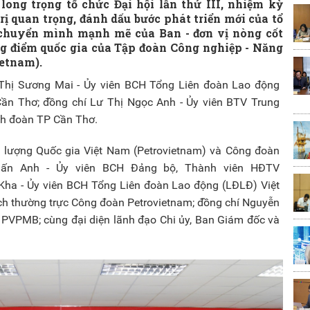
ng trọng tổ chức Đại hội lần thứ III, nhiệm kỳ
rị quan trọng, đánh dấu bước phát triển mới của tổ
 chuyển mình mạnh mẽ của Ban - đơn vị nòng cốt
ọng điểm quốc gia của Tập đoàn Công nghiệp - Năng
ietnam).
ê Thị Sương Mai - Ủy viên BCH Tổng Liên đoàn Lao động
ần Thơ; đồng chí Lư Thị Ngọc Anh - Ủy viên BTV Trung
nh đoàn TP Cần Thơ.
 lượng Quốc gia Việt Nam (Petrovietnam) và Công đoàn
uấn Anh - Ủy viên BCH Đảng bộ, Thành viên HĐTV
Kha - Ủy viên BCH Tổng Liên đoàn Lao động (LĐLĐ) Việt
ch thường trực Công đoàn Petrovietnam; đồng chí Nguyễn
 PVPMB; cùng đại diện lãnh đạo Chi ủy, Ban Giám đốc và