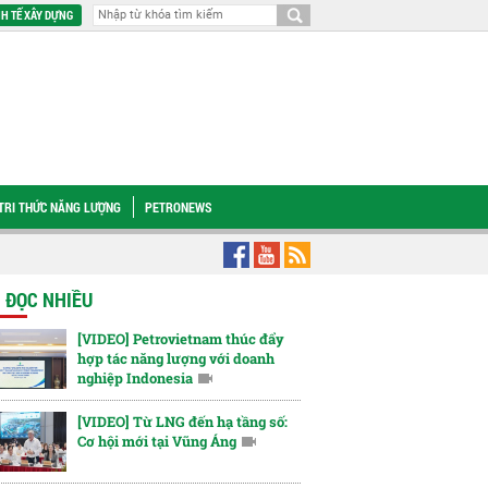
H TẾ XÂY DỰNG
TRI THỨC NĂNG LƯỢNG
PETRONEWS
c Petrovietnam Lê Mạnh Cường: Đẩy nhanh Ô Môn III, IV để phát huy hiệu quả ch
N ĐỌC NHIỀU
[VIDEO] Petrovietnam thúc đẩy
hợp tác năng lượng với doanh
nghiệp Indonesia
[VIDEO] Từ LNG đến hạ tầng số:
Cơ hội mới tại Vũng Áng