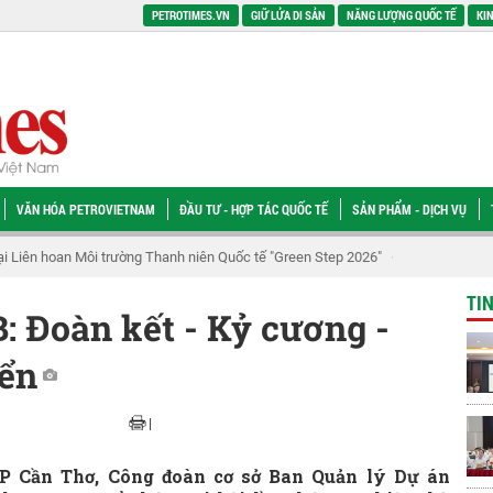
PETROTIMES.VN
GIỮ LỬA DI SẢN
NĂNG LƯỢNG QUỐC TẾ
KIN
VĂN HÓA PETROVIETNAM
ĐẦU TƯ - HỢP TÁC QUỐC TẾ
SẢN PHẨM - DỊCH VỤ
tại Liên hoan Môi trường Thanh niên Quốc tế "Green Step 2026"
Tổng Giám đố
TI
 Đoàn kết - Kỷ cương -
iển
|
TP Cần Thơ, Công đoàn cơ sở Ban Quản lý Dự án