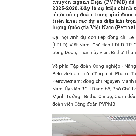
chuyên ngành Điện (PVPMB) đã lo
2025-2030. Đây là sự kiện chính t
chức công đoàn trong giai đoạn
triển khai các dự án điện khí tr
lượng Quốc gia Việt Nam (Petrov
Đại hội vinh dự đón tiếp đồng chí L
(LĐLĐ) Việt Nam, Chủ tịch LĐLĐ TP C
ương Đoàn, Thành ủy viên, Bí thư Thà
Về phía Tập đoàn Công nghiệp - Năng
Petrovietnam có đồng chí Phạm T
Petrovietnam; đồng chí Nguyễn Mạnh 
Nam, Ủy viên BCH Đảng bộ, Phó Chủ tị
Mạnh Tưởng - Bí thư Chi bộ, Giám đốc
đoàn viên Công đoàn PVPMB.