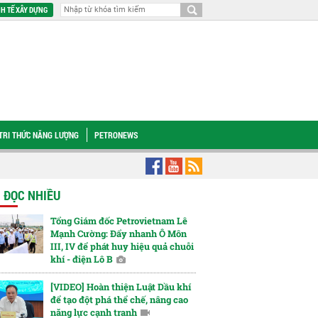
H TẾ XÂY DỰNG
TRI THỨC NĂNG LƯỢNG
PETRONEWS
 đẩy tiến độ Dự án NMNĐ Long Phú 1
Quỹ rủi ro - Nguồn lực cho thăm dò và
N ĐỌC NHIỀU
Tổng Giám đốc Petrovietnam Lê
Mạnh Cường: Đẩy nhanh Ô Môn
III, IV để phát huy hiệu quả chuỗi
khí - điện Lô B
[VIDEO] Hoàn thiện Luật Dầu khí
để tạo đột phá thể chế, nâng cao
năng lực cạnh tranh