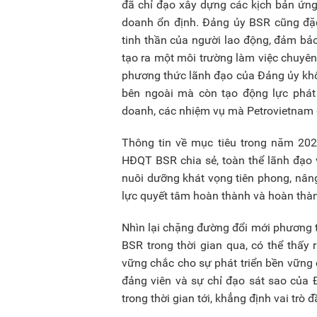
đã chỉ đạo xây dựng các kịch bản ứng
doanh ổn định. Đảng ủy BSR cũng đặc
tinh thần của người lao động, đảm bảo
tạo ra một môi trường làm việc chuyên 
phương thức lãnh đạo của Đảng ủy khôn
bên ngoài mà còn tạo động lực phát t
doanh, các nhiệm vụ mà Petrovietnam 
Thông tin về mục tiêu trong năm 202
HĐQT BSR chia sẻ, toàn thể lãnh đạo 
nuôi dưỡng khát vọng tiên phong, nân
lực quyết tâm hoàn thành và hoàn thà
Nhìn lại chặng đường đổi mới phương 
BSR trong thời gian qua, có thể thấy
vững chắc cho sự phát triển bền vững 
đảng viên và sự chỉ đạo sát sao của Đ
trong thời gian tới, khẳng định vai trò