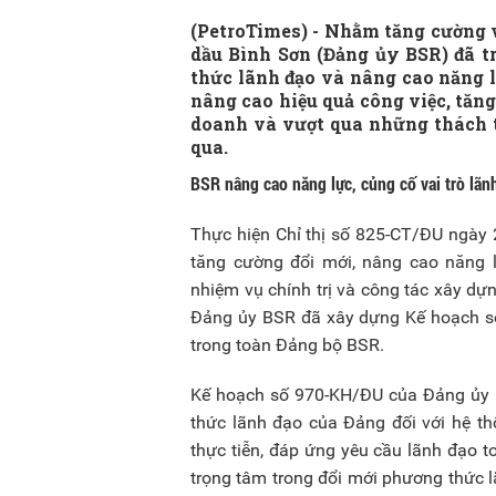
(PetroTimes) -
Nhằm tăng cường v
dầu Bình Sơn (Đảng ủy BSR) đã t
thức lãnh đạo và nâng cao năng l
nâng cao hiệu quả công việc, tăng
doanh và vượt qua những thách t
qua.
BSR nâng cao năng lực, củng cố vai trò lãn
Thực hiện Chỉ thị số 825-CT/ĐU ngày
tăng cường đổi mới, nâng cao năng 
nhiệm vụ chính trị và công tác xây d
Đảng ủy BSR đã xây dựng Kế hoạch số 9
trong toàn Đảng bộ BSR.
Kế hoạch số 970-KH/ĐU của Đảng ủy B
thức lãnh đạo của Đảng đối với hệ thố
thực tiễn, đáp ứng yêu cầu lãnh đạo 
trọng tâm trong đổi mới phương thức 