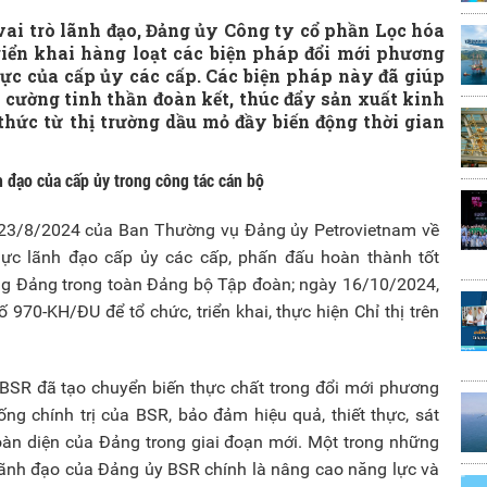
ai trò lãnh đạo, Đảng ủy Công ty cổ phần Lọc hóa
riển khai hàng loạt các biện pháp đổi mới phương
ực của cấp ủy các cấp. Các biện pháp này đã giúp
 cường tinh thần đoàn kết, thúc đẩy sản xuất kinh
hức từ thị trường dầu mỏ đầy biến động thời gian
h đạo của cấp ủy trong công tác cán bộ
 23/8/2024 của Ban Thường vụ Đảng ủy Petrovietnam về
lực lãnh đạo cấp ủy các cấp, phấn đấu hoàn thành tốt
ựng Đảng trong toàn Đảng bộ Tập đoàn; ngày 16/10/2024,
70-KH/ĐU để tổ chức, triển khai, thực hiện Chỉ thị trên
SR đã tạo chuyển biến thực chất trong đổi mới phương
ng chính trị của BSR, bảo đảm hiệu quả, thiết thực, sát
toàn diện của Đảng trong giai đoạn mới. Một trong những
lãnh đạo của Đảng ủy BSR chính là nâng cao năng lực và