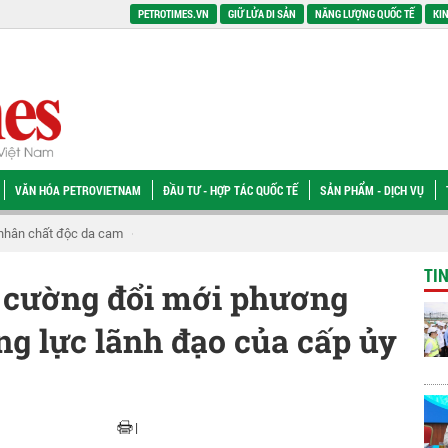
PETROTIMES.VN
GIỮ LỬA DI SẢN
NĂNG LƯỢNG QUỐC TẾ
KIN
VĂN HÓA PETROVIETNAM
ĐẦU TƯ - HỢP TÁC QUỐC TẾ
SẢN PHẨM - DỊCH VỤ
0 Công ty Đại chúng uy tín và hiệu quả năm 2026
[VIDEO] Petrovietnam thúc
TI
 cường đổi mới phương
ng lực lãnh đạo của cấp ủy
|