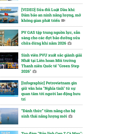
[VIDEO] Sửa đổi Luật Dầu khí:
Đảm bảo an ninh năng lượng, mở
không gian phát triển
PV GAS tập trung nguồn lực, sẵn
sàng cho các đợt bảo dưỡng sửa
chữa dừng khí năm 2026
Sinh viên PVU xuất sắc giành giải
Nhất tại Liên hoan Môi trường
Thanh niên Quốc tế "Green Step
2026"
[Infographic] Petrovietnam gìn
giữ văn hóa "Nghĩa tình" từ sự
quan tâm tới người lao động hưu
trí
“Đánh thức” tiềm năng cho hệ
sinh thái năng lượng mới
Tọa đàm "Bản lĩnh Gen Z Cà Mau":