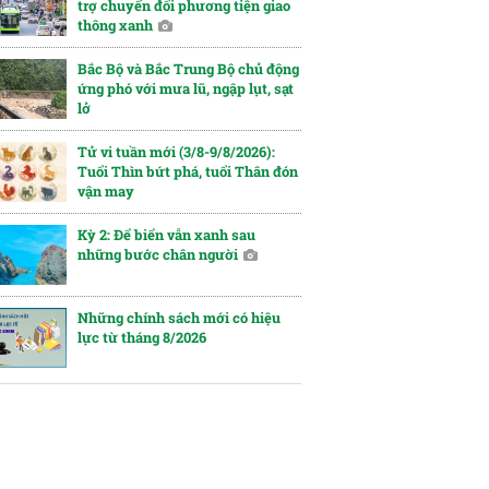
trợ chuyển đổi phương tiện giao
thông xanh
Bắc Bộ và Bắc Trung Bộ chủ động
ứng phó với mưa lũ, ngập lụt, sạt
lở
Tử vi tuần mới (3/8-9/8/2026):
Tuổi Thìn bứt phá, tuổi Thân đón
vận may
Kỳ 2: Để biển vẫn xanh sau
những bước chân người
Những chính sách mới có hiệu
lực từ tháng 8/2026