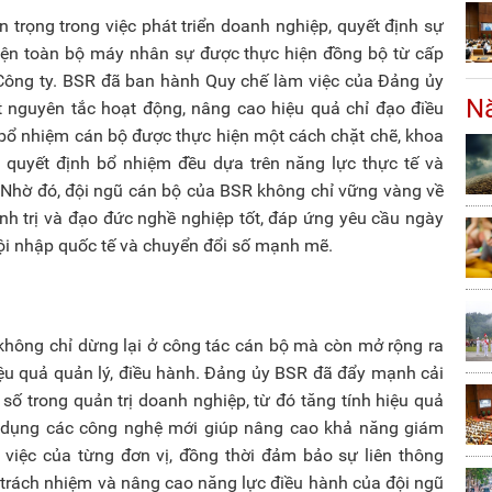
 trọng trong việc phát triển doanh nghiệp, quyết định sự
 kiện toàn bộ máy nhân sự được thực hiện đồng bộ từ cấp
Công ty. BSR đã ban hành Quy chế làm việc của Đảng ủy
Nă
nguyên tắc hoạt động, nâng cao hiệu quả chỉ đạo điều
 bổ nhiệm cán bộ được thực hiện một cách chặt chẽ, khoa
quyết định bổ nhiệm đều dựa trên năng lực thực tế và
. Nhờ đó, đội ngũ cán bộ của BSR không chỉ vững vàng về
 trị và đạo đức nghề nghiệp tốt, đáp ứng yêu cầu ngày
ội nhập quốc tế và chuyển đổi số mạnh mẽ.
hông chỉ dừng lại ở công tác cán bộ mà còn mở rộng ra
ệu quả quản lý, điều hành. Đảng ủy BSR đã đẩy mạnh cải
ố trong quản trị doanh nghiệp, từ đó tăng tính hiệu quả
áp dụng các công nghệ mới giúp nâng cao khả năng giám
g việc của từng đơn vị, đồng thời đảm bảo sự liên thông
h trách nhiệm và nâng cao năng lực điều hành của đội ngũ