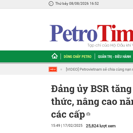
Thứ bảy 08/08/2026 16:52
DÒNG CHẢY PETRO
QUẢN TRỊ - ĐIỀU HÀNH
m sẻ chia cùng nạn nhân chất độc da cam
PV Drilling được vinh danh Top 5
Đảng ủy BSR tăng
thức, nâng cao nă
các cấp
15:49 | 17/02/2025
25,824 lượt xem