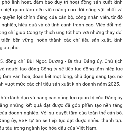
 phó linh hoạt, đảm bảo duy trì hoạt động sản xuất kinh
 biệt quan tâm đến việc nâng cao đời sống vật chất và
 quyền lợi chính đáng của cán bộ, công nhân viên, từ đó
nghiệp, hiệu quả và có tính cạnh tranh cao. Việc đổi mới
g chỉ giúp Công ty thích ứng tốt hơn với những thay đổi
riển bền vững, hoàn thành các chỉ tiêu sản xuất, kinh
giao phó.
5, đồng chí Bùi Ngọc Dương - Bí thư Đảng ủy, Chủ tịch
và người lao động Công ty sẽ tiếp tục đồng tâm hiệp lực
g tầm văn hóa, đoàn kết một lòng, chủ động sáng tạo, nỗ
nh vượt mức các chỉ tiêu sản xuất kinh doanh năm 2025.
thức lãnh đạo và nâng cao năng lực quản trị của Đảng ủy
 rằng những kết quả đạt được đã góp phần tạo nền tảng
của doanh nghiệp. Với sự quyết tâm của toàn thể cán bộ,
ảng ủy, BSR tự tin sẽ tiếp tục đạt được nhiều thành tựu
 đầu tàu trong ngành lọc hóa dầu của Việt Nam.