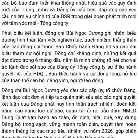
cán bộ, bảo đảm triển khai thống nhất, hiệu quả các quy định
mới của Trung ương và Đảng ủy cấp trên, đáp ứng các yêu
cầu nhiệm vụ chính trị của BSR trong giai đoạn phát triển mới
với tầm vóc mới - Tổng công ty.
Phát biểu kết luận, đồng chí Bùi Ngọc Dương ghi nhận, biểu
dương tinh thần làm việc nghiêm túc, trách nhiệm, thẳng thắn
của các đồng chí trong Ban Chấp hành Đảng bộ và các đại
biểu tham dự hội nghị. Đồng chí khẳng định, những kết quả
đạt được trong 6 tháng đầu năm là minh chứng rõ nét cho vai
trò lãnh đạo sát sao của Đảng ủy Tổng công ty, sự điều hành
quyết liệt của HĐQT, Ban Điều hành và sự đồng lòng, nỗ lực
của toàn thể cán bộ, đảng viên, người lao động.
Đồng chí Bùi Ngọc Dương yêu cầu các cấp ủy, tổ chức Đảng,
lãnh đạo các đơn vị tiếp tục quán triệt sâu sắc các nghị quyết,
kết luận của Đảng; phát huy tinh thần trách nhiệm, đoàn kết,
nâng cao năng lực dự báo, quản trị rủi ro; bảo đảm NMLD
Dung Quất vận hành an toàn, ổn định, hiệu quả; xây dựng
Đảng bộ trong sạch, vững mạnh toàn diện, quyết tâm hoàn
thành thắng lợi các mục tiêu, nhiệm vụ năm 2026, góp phần
thực hiện thắng lợi Nghị quyết Đại hội Đảng các cấp.