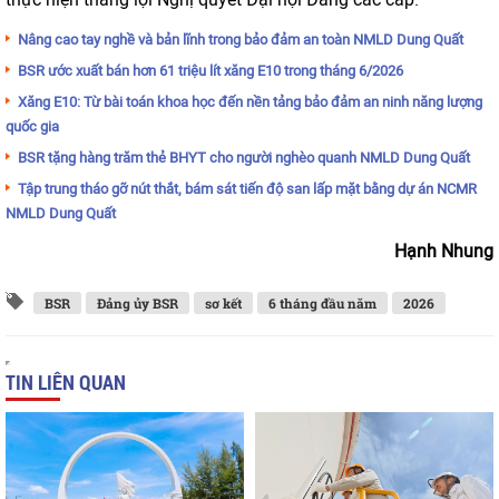
Nâng cao tay nghề và bản lĩnh trong bảo đảm an toàn NMLD Dung Quất
BSR ước xuất bán hơn 61 triệu lít xăng E10 trong tháng 6/2026
Xăng E10: Từ bài toán khoa học đến nền tảng bảo đảm an ninh năng lượng
quốc gia
BSR tặng hàng trăm thẻ BHYT cho người nghèo quanh NMLD Dung Quất
Tập trung tháo gỡ nút thắt, bám sát tiến độ san lấp mặt bằng dự án NCMR
NMLD Dung Quất
Hạnh Nhung
BSR
Đảng ủy BSR
sơ kết
6 tháng đầu năm
2026
TIN LIÊN QUAN