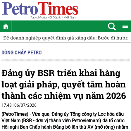
c đi hướng tới thị trường ổn định và cạnh tranh
ĐBQH Tạ Đ
DÒNG CHẢY PETRO
Đảng ủy BSR triển khai hàng
loạt giải pháp, quyết tâm hoàn
thành các nhiệm vụ năm 2026
17:48 | 06/07/2026
(PetroTimes) -
Vừa qua, Đảng ủy Tổng công ty Lọc hóa dầu
Việt Nam (BSR - đơn vị thành viên Petrovietnam) đã tổ chức
Hội nghị Ban Chấp hành Đảng bộ lần thứ XV (mở rộng) nhằm