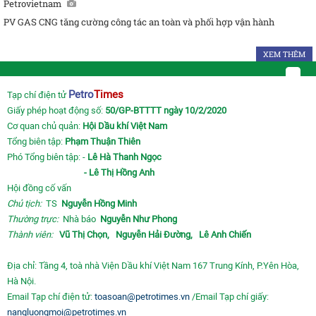
Petrovietnam
PV GAS CNG tăng cường công tác an toàn và phối hợp vận hành
XEM THÊM
Petro
Times
Tạp chí điện tử
Giấy phép hoạt động số:
50/GP-BTTTT ngày 10/2/2020
Cơ quan chủ quản:
Hội Dầu khí Việt Nam
Tổng biên tập:
Phạm Thuận Thiên
Phó Tổng biên tập: -
Lê Hà Thanh Ngọc
- Lê Thị Hồng Anh
Hội đồng cố vấn
Chủ tịch:
TS
Nguyễn Hồng Minh
Thường trực:
Nhà báo
Nguyễn Như Phong
Thành viên:
Vũ Thị Chọn,
Nguyễn Hải Đường,
Lê Anh Chiến
Địa chỉ: Tầng 4, toà nhà Viện Dầu khí Việt Nam 167 Trung Kính, P.Yên Hòa,
Hà Nội.
Email Tạp chí điện tử:
toasoan@petrotimes.vn
/Email Tạp chí giấy:
nangluongmoi@petrotimes.vn