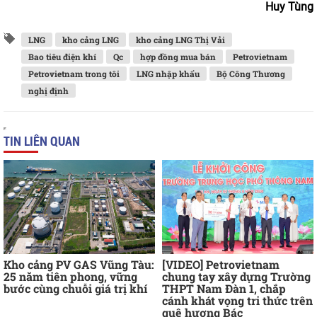
Huy Tùng
LNG
kho cảng LNG
kho cảng LNG Thị Vải
Bao tiêu điện khí
Qc
hợp đồng mua bán
Petrovietnam
Petrovietnam trong tôi
LNG nhập khẩu
Bộ Công Thương
nghị định
TIN LIÊN QUAN
Kho cảng PV GAS Vũng Tàu:
[VIDEO] Petrovietnam
25 năm tiên phong, vững
chung tay xây dựng Trường
bước cùng chuỗi giá trị khí
THPT Nam Đàn 1, chắp
cánh khát vọng tri thức trên
quê hương Bác