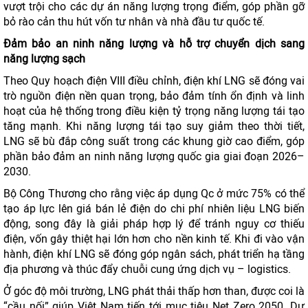
vượt trội cho các dự án năng lượng trọng điểm, góp phần gỡ
bỏ rào cản thu hút vốn tư nhân và nhà đầu tư quốc tế.
Đảm bảo an ninh năng lượng và hỗ trợ chuyển dịch sang
năng lượng sạch
Theo Quy hoạch điện VIII điều chỉnh, điện khí LNG sẽ đóng vai
trò nguồn điện nền quan trọng, bảo đảm tính ổn định và linh
hoạt của hệ thống trong điều kiện tỷ trọng năng lượng tái tạo
tăng mạnh. Khi năng lượng tái tạo suy giảm theo thời tiết,
LNG sẽ bù đắp công suất trong các khung giờ cao điểm, góp
phần bảo đảm an ninh năng lượng quốc gia giai đoạn 2026–
2030.
Bộ Công Thương cho rằng việc áp dụng Qc ở mức 75% có thể
tạo áp lực lên giá bán lẻ điện do chi phí nhiên liệu LNG biến
động, song đây là giải pháp hợp lý để tránh nguy cơ thiếu
điện, vốn gây thiệt hại lớn hơn cho nền kinh tế. Khi đi vào vận
hành, điện khí LNG sẽ đóng góp ngân sách, phát triển hạ tầng
địa phương và thúc đẩy chuỗi cung ứng dịch vụ – logistics.
Ở góc độ môi trường, LNG phát thải thấp hơn than, được coi là
“cầu nối” giúp Việt Nam tiến tới mục tiêu Net Zero 2050. Dự