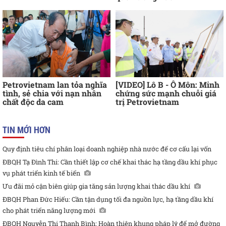
Petrovietnam lan tỏa nghĩa
[VIDEO] Lô B - Ô Môn: Minh
tình, sẻ chia với nạn nhân
chứng sức mạnh chuỗi giá
chất độc da cam
trị Petrovietnam
TIN MỚI HƠN
Quy định tiêu chí phân loại doanh nghiệp nhà nước để cơ cấu lại vốn
ĐBQH Tạ Đình Thi: Cần thiết lập cơ chế khai thác hạ tầng dầu khí phục
vụ phát triển kinh tế biển
Ưu đãi mỏ cận biên giúp gia tăng sản lượng khai thác dầu khí
ĐBQH Phan Đức Hiếu: Cần tận dụng tối đa nguồn lực, hạ tầng dầu khí
cho phát triển năng lượng mới
ĐBQH Nguyễn Thị Thanh Bình: Hoàn thiện khung pháp lý để mở đường