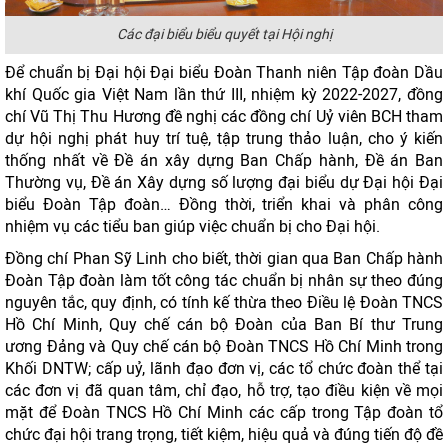
Các đại biểu biểu quyết tại Hội nghị
Để chuẩn bị Đại hội Đại biểu Đoàn Thanh niên Tập đoàn Dầu
khí Quốc gia Việt Nam lần thứ III, nhiệm kỳ 2022-2027, đồng
chí Vũ Thị Thu Hương đề nghị các đồng chí Uỷ viên BCH tham
dự hội nghị phát huy trí tuệ, tập trung thảo luận, cho ý kiến
thống nhất về Đề án xây dựng Ban Chấp hành, Đề án Ban
Thường vụ, Đề án Xây dựng số lượng đại biểu dự Đại hội Đại
biểu Đoàn Tập đoàn… Đồng thời, triển khai và phân công
nhiệm vụ các tiểu ban giúp việc chuẩn bị cho Đại hội.
Đồng chí Phan Sỹ Linh cho biết, thời gian qua Ban Chấp hành
Đoàn Tập đoàn làm tốt công tác chuẩn bị nhân sự theo đúng
nguyên tắc, quy định, có tính kế thừa theo Điều lệ Đoàn TNCS
Hồ Chí Minh, Quy chế cán bộ Đoàn của Ban Bí thư Trung
ương Đảng và Quy chế cán bộ Đoàn TNCS Hồ Chí Minh trong
Khối DNTW; cấp uỷ, lãnh đạo đơn vị, các tổ chức đoàn thể tại
các đơn vị đã quan tâm, chỉ đạo, hỗ trợ, tạo điều kiện về mọi
mặt để Đoàn TNCS Hồ Chí Minh các cấp trong Tập đoàn tổ
chức đại hội trang trọng, tiết kiệm, hiệu quả và đúng tiến độ đề