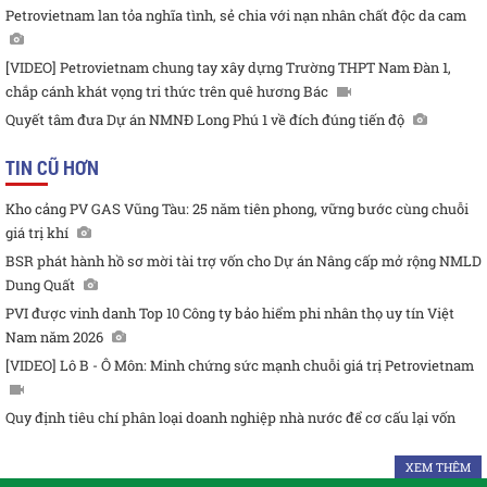
Petrovietnam lan tỏa nghĩa tình, sẻ chia với nạn nhân chất độc da cam
[VIDEO] Petrovietnam chung tay xây dựng Trường THPT Nam Đàn 1,
chắp cánh khát vọng tri thức trên quê hương Bác
Quyết tâm đưa Dự án NMNĐ Long Phú 1 về đích đúng tiến độ
TIN CŨ HƠN
Kho cảng PV GAS Vũng Tàu: 25 năm tiên phong, vững bước cùng chuỗi
giá trị khí
BSR phát hành hồ sơ mời tài trợ vốn cho Dự án Nâng cấp mở rộng NMLD
Dung Quất
PVI được vinh danh Top 10 Công ty bảo hiểm phi nhân thọ uy tín Việt
Nam năm 2026
[VIDEO] Lô B - Ô Môn: Minh chứng sức mạnh chuỗi giá trị Petrovietnam
Quy định tiêu chí phân loại doanh nghiệp nhà nước để cơ cấu lại vốn
XEM THÊM