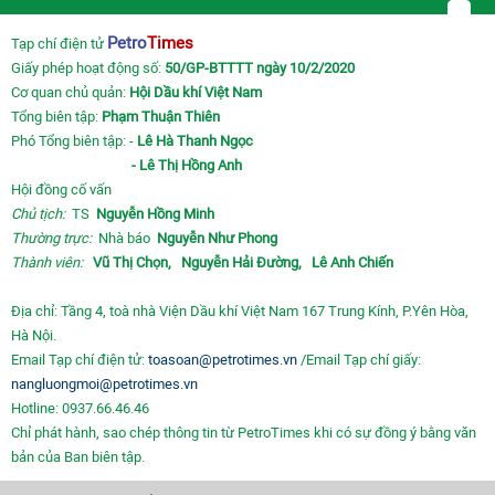
Petro
Times
Tạp chí điện tử
Giấy phép hoạt động số:
50/GP-BTTTT ngày 10/2/2020
Cơ quan chủ quản:
Hội Dầu khí Việt Nam
Tổng biên tập:
Phạm Thuận Thiên
Phó Tổng biên tập: -
Lê Hà Thanh Ngọc
- Lê Thị Hồng Anh
Hội đồng cố vấn
Chủ tịch:
TS
Nguyễn Hồng Minh
Thường trực:
Nhà báo
Nguyễn Như Phong
Thành viên:
Vũ Thị Chọn,
Nguyễn Hải Đường,
Lê Anh Chiến
Địa chỉ: Tầng 4, toà nhà Viện Dầu khí Việt Nam 167 Trung Kính, P.Yên Hòa,
Hà Nội.
Email Tạp chí điện tử:
toasoan@petrotimes.vn
/Email Tạp chí giấy:
nangluongmoi@petrotimes.vn
Hotline: 0937.66.46.46
Chỉ phát hành, sao chép thông tin từ PetroTimes khi có sự đồng ý bằng văn
bản của Ban biên tập.