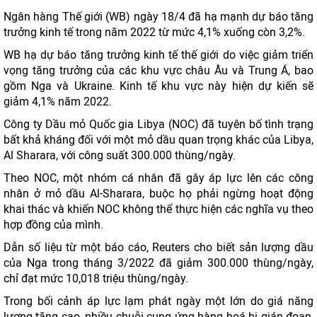
Ngân hàng Thế giới (WB) ngày 18/4 đã hạ mạnh dự báo tăng
trưởng kinh tế trong năm 2022 từ mức 4,1% xuống còn 3,2%.
WB hạ dự báo tăng trưởng kinh tế thế giới do việc giảm triển
vọng tăng trưởng của các khu vực châu Âu và Trung Á, bao
gồm Nga và Ukraine. Kinh tế khu vực này hiện dự kiến sẽ
giảm 4,1% năm 2022.
Công ty Dầu mỏ Quốc gia Libya (NOC) đã tuyên bố tình trạng
bất khả kháng đối với một mỏ dầu quan trọng khác của Libya,
Al Sharara, với công suất 300.000 thùng/ngày.
Theo NOC, một nhóm cá nhân đã gây áp lực lên các công
nhân ở mỏ dầu Al-Sharara, buộc họ phải ngừng hoạt động
khai thác và khiến NOC không thể thực hiện các nghĩa vụ theo
hợp đồng của mình.
Dẫn số liệu từ một báo cáo, Reuters cho biết sản lượng dầu
của Nga trong tháng 3/2022 đã giảm 300.000 thùng/ngày,
chỉ đạt mức 10,018 triệu thùng/ngày.
Trong bối cảnh áp lực lạm phát ngày một lớn do giá năng
lượng tăng cao, nhiều chuỗi cung ứng hàng hoá bị gián đoạn,