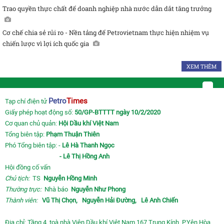
Trao quyền thực chất để doanh nghiệp nhà nước dẫn dắt tăng trưởng
Cơ chế chia sẻ rủi ro - Nền tảng để Petrovietnam thực hiện nhiệm vụ
chiến lược vì lợi ích quốc gia
XEM THÊM
Petro
Times
Tạp chí điện tử
Giấy phép hoạt động số:
50/GP-BTTTT ngày 10/2/2020
Cơ quan chủ quản:
Hội Dầu khí Việt Nam
Tổng biên tập:
Phạm Thuận Thiên
Phó Tổng biên tập: -
Lê Hà Thanh Ngọc
- Lê Thị Hồng Anh
Hội đồng cố vấn
Chủ tịch:
TS
Nguyễn Hồng Minh
Thường trực:
Nhà báo
Nguyễn Như Phong
Thành viên:
Vũ Thị Chọn,
Nguyễn Hải Đường,
Lê Anh Chiến
Địa chỉ: Tầng 4, toà nhà Viện Dầu khí Việt Nam 167 Trung Kính, P.Yên Hòa,