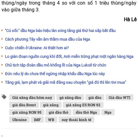
thùng/ngày trong tháng 4 so với con số 1 triệu thùng/ngày
vào giữa tháng 3.
Hà Lê
"Cú sốc" dầu Nga báo hiệu làn sóng tăng giá thứ hai sắp bắt đầu
Cách phương Tây vẫn âm thầm mua dầu của Nga
Cuộc chiến ở Ukraine: Ai thiệt hơn ai?
Lo gián đoạn nguồn cung khí đốt, Anh miễn trừng phạt một ngân hàng Nga
Chủ tịch tập đoàn dầu mỏ khổng lồ của Nga Lukoïl từ chức
Đức nêu lý do chưa thể ngừng nhập khẩu dầu Nga lúc này
Tăng giá, lạm phát và giải mã đằng sau chuyện "giá đó thì lên tivi mua"
Giá xăng dầu hôm nay
gá xăng dầu
giá dầu
Giá dầu WTI
giá dầu Brent
giá xăng
giá xăng E5 RON 92
giá xăng RON 95
giá dầu thô
dầu thô Nga
Nga
Ukraine
IMF
WB
suy thoái kinh tế