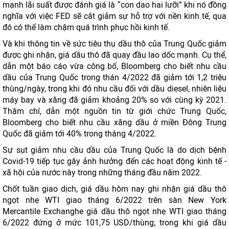
mạnh lãi suất được đánh giá là “con dao hai lưỡi” khi nó đồng
nghĩa với việc FED sẽ cắt giảm sự hỗ trợ với nền kinh tế, qua
đó có thể làm chậm quá trình phục hồi kinh tế.
Và khi thông tin về sức tiêu thụ dầu thô của Trung Quốc giảm
được ghi nhận, giá dầu thô đã quay đầu lao dốc mạnh. Cụ thể,
dẫn một báo cáo vừa công bố, Bloomberg cho biết nhu cầu
dầu của Trung Quốc trong thán 4/2022 đã giảm tới 1,2 triệu
thùng/ngày, trong khi đó nhu cầu đối với dầu diesel, nhiên liệu
máy bay và xăng đã giảm khoảng 20% so với cùng kỳ 2021.
Thậm chí, dẫn một nguồn tin từ giới chức Trung Quốc,
Bloomberg cho biết nhu cầu xăng dầu ở miền Đông Trung
Quốc đã giảm tới 40% trong tháng 4/2022.
Sự sụt giảm nhu cầu dầu của Trung Quốc là do dịch bệnh
Covid-19 tiếp tục gây ảnh hưởng đến các hoạt động kinh tế -
xã hội của nước này trong những tháng đầu năm 2022.
Chốt tuần giao dịch, giá dầu hôm nay ghi nhận giá dầu thô
ngọt nhẹ WTI giao tháng 6/2022 trên sàn New York
Mercantile Exchanghe giá dầu thô ngọt nhẹ WTI giao tháng
6/2022 đứng ở mức 101,75 USD/thùng; trong khi giá dầu