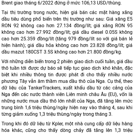
Brent giao tháng 6/2022 đứng ở mức 106,13 USD/thùng.
Tại thị trường trong nước, hiện giá bán các mặt hàng xăng
dầu tiêu dùng phổ biến trên thị trường như sau: Giá xăng E5
RON 92 không cao hơn 27.134 đồng/lít; giá xăng RON 95
không cao hơn 27.992 đồng/lít; giá dầu diesel 0.05S không
cao hơn 25.359 đồng/lít (tăng 979 đồng/lít so với giá bán lẻ
hiện hành); giá dầu hỏa không cao hơn 23.828 đồng/lít; giá
dầu mazut 180CST 3.5S không cao hơn 21.800 đồng/kg.
Với những diễn biến trong 2 phiên giao dịch cuối tuần, giá dầu
thô tuần tới được dự báo sẽ tiếp tục giao dịch khó khăn, đặc
biệt khi nhiều thông tin được phát đi cho thấy nhiều nước
phương Tây vẫn âm thầm mua dầu thô của Nga. Cụ thể, theo
dữ liệu của TankerTrackers, xuất khẩu dầu từ các cảng của
Nga đến các nước thành viên Liên minh châu Âu (EU), vốn là
những nước mua dầu thô lớn nhất của Nga, đã tăng lên mức
trung bình 1,6 triệu thùng/ngày hiện nay vào tháng 4, sau khi
từng giảm xuống 1,3 triệu thùng/ngày trong tháng 3.
Trong khi đó dữ liệu từ Kpler, một nhà cung cấp dữ liệu hàng
hóa khác, cũng cho thấy dòng chảy đã tăng lên 1,3 triệu