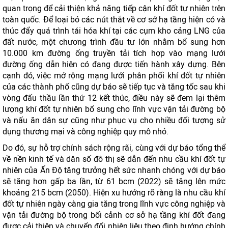
quan trọng để cải thiện khả năng tiếp cận khí đốt tự nhiên trên
toàn quốc. Để loại bỏ các nút thắt về cơ sở hạ tầng hiện có và
thúc đẩy quá trình tái hóa khí tại các cụm kho cảng LNG của
đất nước, một chương trình đầu tư lớn nhằm bổ sung hơn
10.000 km đường ống truyền tải tích hợp vào mạng lưới
đường ống dẫn hiện có đang được tiến hành xây dựng. Bên
cạnh đó, việc mở rộng mạng lưới phân phối khí đốt tự nhiên
của các thành phố cũng dự báo ​​sẽ tiếp tục và tăng tốc sau khi
vòng đấu thầu lần thứ 12 kết thúc, điều này sẽ đem lại thêm
lượng khí đốt tự nhiên bổ sung cho lĩnh vực vận tải đường bộ
và nấu ăn dân sự cũng như phục vụ cho nhiều đối tượng sử
dụng thương mại và công nghiệp quy mô nhỏ.
Do đó, sự hỗ trợ chính sách rộng rãi, cùng với dự báo tổng thể
về nền kinh tế và dân số đô thị sẽ dẫn đến nhu cầu khí đốt tự
nhiên của Ấn Độ tăng trưởng hết sức nhanh chóng với dự báo
sẽ tăng hơn gấp ba lần, từ 61 bcm (2022) sẽ tăng lên mức
khoảng 215 bcm (2050). Hiện xu hướng rõ ràng là nhu cầu khí
đốt tự nhiên ngày càng gia tăng trong lĩnh vực công nghiệp và
vận tải đường bộ trong bối cảnh cơ sở hạ tầng khí đốt đang
được cải thiện và chuyển đổi nhiên liệu theo định hướng chính