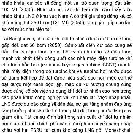
nhập khẩu, dự báo ​​sẽ đóng một vai trò quan trọng, đạt trên
105 Mt (2050). Nhìn chung, các dự báo đều cho thấy việc
nhập khẩu LNG ở khu vục Nam Á có thể gia tăng đáng kể, có
khả năng đạt 250 bcm (181 Mt) (2050), tăng gần gấp sáu lần
so với mức như hiện tại.
Tại Bangladesh, nhu cầu khí đốt tự nhiên được dự báo sẽ tăng
gấp đôi, đạt 60 bcm (2050). Sản xuất điện dự báo ​​cũng sẽ
dẫn đầu sự gia tăng trong bối cảnh nhu cầu về điện tăng
mạnh và phát triển công suất các nhà máy điện turbine khí
chu trình hỗn hợp (combined-cycle gas turbine -CCGT) mới là
nhà máy điện trong đó turbine khí và turbine hơi nước được
sử dụng kết hợp để đạt được hiệu suất cao hơn mức có thể
đạt được một cách độc lập, mặc dù xu hướng chung cũng
được củng cố bởi việc sử dụng khí đốt tự nhiên cao hơn trong
các phân khúc công nghiệp và khu dân cư. Việc nhập khẩu
LNG được dự báo cũng sẽ dẫn đầu sự gia tăng nhằm đáp ứng
tăng trưởng nhu cầu do trữ lượng khí đốt trong nước đang suy
giảm dần. Tất cả sự đình trệ trong sản xuất khí đốt tự nhiên
nội địa đã buộc chính phủ các nước phải chuyển sang nhập
khẩu với hai FSRU tại cụm kho cảng LNG nổi Moheshkhali