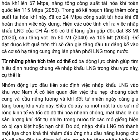
hóa khí lên 67 Mtpa, nâng tổng công suất tái hóa khí toàn
quốc lên 115 Mtpa (2050). Trong số kế hoạch tăng thêm công
suất tái hóa khí này, đã có 24 Mtpa công suất tái hóa khí đã
hoàn thành việc xây dựng. Hiện các ước tính chỉ ra việc nhập
khẩu LNG của CH Ấn Độ có thể tăng gần gấp đôi, đạt 38 Mt
(2030), sau tăng vọt lên 80 Mt (2040) và 105 Mt (2050). Để
đạt được kết quả trên thì sẽ cần gia tăng đầu tư đáng kể vào
cả cơ sở hạ tầng cung ứng lẫn phân phối LNG trong nước.
Từ những phân tích trên có thể có
ba động lực chính giúp tìm
hiểu định hướng chung về nhập khẩu LNG trong khu vực này,
cụ thể là:
Nhóm động lực đầu tiên xác định việc nhập khẩu LNG vào
khu vực Nam Á có liên quan đến việc thu hẹp khoảng cách
cung và cầu năng lượng và khí đốt tự nhiên ngày càng gia
tăng trong khu vực này. Điều đó xảy ra một mặt là do sự mở
rộng kinh tế và tốc độ đô thị hóa nhanh chóng, mặt khác là do
sản lượng khí đốt tự nhiên trong nước từ các mỏ giếng hiện
có bị cạn kiệt hoặc hạn chế. Do đó, nhập khẩu LNG trở thành
một lựa chọn khả thi nhằm đáp ứng nhu cầu năng lượng cho