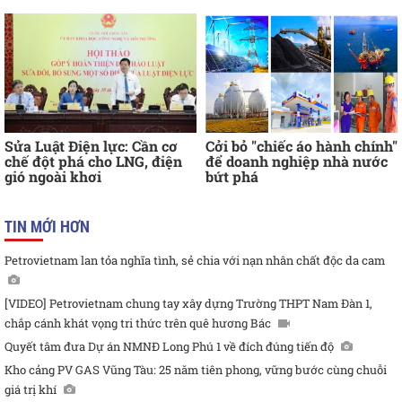
Sửa Luật Điện lực: Cần cơ
Cởi bỏ "chiếc áo hành chính"
chế đột phá cho LNG, điện
để doanh nghiệp nhà nước
gió ngoài khơi
bứt phá
TIN MỚI HƠN
Petrovietnam lan tỏa nghĩa tình, sẻ chia với nạn nhân chất độc da cam
[VIDEO] Petrovietnam chung tay xây dựng Trường THPT Nam Đàn 1,
chắp cánh khát vọng tri thức trên quê hương Bác
Quyết tâm đưa Dự án NMNĐ Long Phú 1 về đích đúng tiến độ
Kho cảng PV GAS Vũng Tàu: 25 năm tiên phong, vững bước cùng chuỗi
giá trị khí