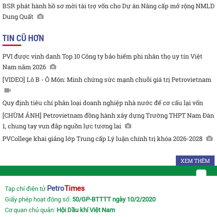
BSR phát hành hồ sơ mời tài trợ vốn cho Dự án Nâng cấp mở rộng NMLD
Dung Quất
TIN CŨ HƠN
PVI được vinh danh Top 10 Công ty bảo hiểm phi nhân thọ uy tín Việt
Nam năm 2026
[VIDEO] Lô B - Ô Môn: Minh chứng sức mạnh chuỗi giá trị Petrovietnam
Quy định tiêu chí phân loại doanh nghiệp nhà nước để cơ cấu lại vốn
[CHÙM ẢNH] Petrovietnam đồng hành xây dựng Trường THPT Nam Đàn
1, chung tay vun đắp nguồn lực tương lai
PVCollege khai giảng lớp Trung cấp Lý luận chính trị khóa 2026-2028
XEM THÊM
Petro
Times
Tạp chí điện tử
Giấy phép hoạt động số:
50/GP-BTTTT ngày 10/2/2020
Cơ quan chủ quản:
Hội Dầu khí Việt Nam