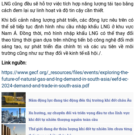
LNG cũng đều sẽ hỗ trợ việc tích hợp năng lượng tái tạo bằng
cách đem lại sự linh hoạt và độ tin cậy cần thiết.
Khi bối cảnh năng lượng phát triển, các động lực nêu trên có
thể sẽ tiếp tục định hình nhu cầu nhập khẩu LNG ở khu vực
Nam Á. Đồng thời, mô hình nhập khẩu LNG có thể thay đổi
theo từng thời gian dựa trên những tiến bộ công nghệ đổi mới
sáng tạo, sự phát triển địa chính trị và các ưu tiên về môi
trường cũng như sự thay đổi về kinh tế-xã hội./.
Link nguồn:
https://www.gecf.org/_resources/files/events/exploring-the-
future-of-natural-gas-and-lng-demand-in-south-asia/eefd-ec-
2024-demand-and-trade-in-south-asia.pdf
Năm động lực đang tác động đến thị trường khí đốt châu Âu
Xu hướng, sự chuyển đổi và triển vọng đầu tư cho lĩnh vực
khí đốt tự nhiên thượng nguồn toàn cầu
Thế giới đang dư thừa lượng khí đốt tự nhiên lớn chưa từng