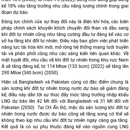
kể 18% vào tăng trưởng nhu cầu năng lượng chính trong giai
đoạn dự báo.
Động lực chính của sự thay đổi này là điện khí hóa, các biện
pháp chính sách khuyến khích chuyển đổi than và dầu sang
khí đốt tự nhiên cũng như tăng cường đầu tư đáng kể vào cơ
sở hạ tầng khí đốt tự nhiên. Điều này bao gồm việc phát triển
năng lực tái hóa khí mới, mở rộng hệ thống mạng lưới truyền
tải và phân phối cũng như các sáng kiến ​​liên quan khác. Về
mặt tuyệt đối, nhu cầu về khí đốt tự nhiên trong khu vực Nam
Á sẽ tăng đáng kể, từ 114 Mtoe (133 bcm) (2022) sẽ tăng lên
290 Mtoe (340 bcm) (2050).
Hiện cả Bangladesh và Pakistan cùng có đặc điểm chung là
sản lượng khí đốt tự nhiên trong nước dự báo sẽ ​​giảm đáng
kể, điều này dẫn tới sự thúc đẩy mức tăng trưởng nhập khẩu
LNG dự báo ​​lên 42 Mt đối với Bangladesh và 31 Mt đối với
Pakistan (2050). Tại CH Ấn Độ, mặc dù sản lượng khí đốt tự
nhiên trong nước được dự báo cũng sẽ tăng song có thể sẽ
không theo kịp nhu cầu khí đốt tự nhiên ngày càng gia tăng.
Kết quả là có sự phụ thuộc đáng kể vào nguồn cung LNG