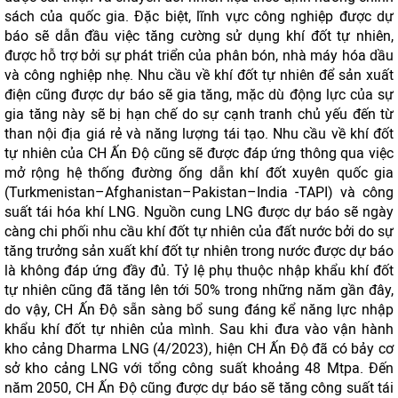
sách của quốc gia. Đặc biệt, lĩnh vực công nghiệp được dự
báo ​​sẽ dẫn đầu việc tăng cường sử dụng khí đốt tự nhiên,
được hỗ trợ bởi sự phát triển của phân bón, nhà máy hóa dầu
và công nghiệp nhẹ. Nhu cầu về khí đốt tự nhiên để sản xuất
điện cũng được dự báo sẽ gia tăng, mặc dù động lực của sự
gia tăng này sẽ bị hạn chế do sự cạnh tranh chủ yếu đến từ
than nội địa giá rẻ và năng lượng tái tạo. Nhu cầu về khí đốt
tự nhiên của CH Ấn Độ cũng sẽ được đáp ứng thông qua việc
mở rộng hệ thống đường ống dẫn khí đốt xuyên quốc gia
(Turkmenistan–Afghanistan–Pakistan–India -TAPI) và công
suất tái hóa khí LNG. Nguồn cung LNG được dự báo sẽ ngày
càng chi phối nhu cầu khí đốt tự nhiên của đất nước bởi do sự
tăng trưởng sản xuất khí đốt tự nhiên trong nước được dự báo
là không đáp ứng đầy đủ. Tỷ lệ phụ thuộc nhập khẩu khí đốt
tự nhiên cũng đã tăng lên tới 50% trong những năm gần đây,
do vậy, CH Ấn Độ sẵn sàng bổ sung đáng kể năng lực nhập
khẩu khí đốt tự nhiên của mình. Sau khi đưa vào vận hành
kho cảng Dharma LNG (4/2023), hiện CH Ấn Độ đã có bảy cơ
sở kho cảng LNG với tổng công suất khoảng 48 Mtpa. Đến
năm 2050, CH Ấn Độ cũng được dự báo ​​sẽ tăng công suất tái