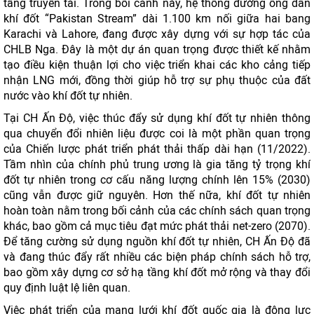
tầng truyền tải. Trong bối cảnh này, hệ thống đường ống dẫn
khí đốt “Pakistan Stream” dài 1.100 km nối giữa hai bang
Karachi và Lahore, đang được xây dựng với sự hợp tác của
CHLB Nga. Đây là một dự án quan trọng được thiết kế nhằm
tạo điều kiện thuận lợi cho việc triển khai các kho cảng tiếp
nhận LNG mới, đồng thời giúp hỗ trợ sự phụ thuộc của đất
nước vào khí đốt tự nhiên.
Tại CH Ấn Độ, việc thúc đẩy sử dụng khí đốt tự nhiên thông
qua chuyển đổi nhiên liệu được coi là một phần quan trọng
của Chiến lược phát triển phát thải thấp dài hạn (11/2022).
Tầm nhìn của chính phủ trung ương là gia tăng tỷ trọng khí
đốt tự nhiên trong cơ cấu năng lượng chính lên 15% (2030)
cũng vẫn được giữ nguyên. Hơn thế nữa, khí đốt tự nhiên
hoàn toàn nằm trong bối cảnh của các chính sách quan trọng
khác, bao gồm cả mục tiêu đạt mức phát thải net-zero (2070).
Để tăng cường sử dụng nguồn khí đốt tự nhiên, CH Ấn Độ đã
và đang thúc đẩy rất nhiều các biện pháp chính sách hỗ trợ,
bao gồm xây dựng cơ sở hạ tầng khí đốt mở rộng và thay đổi
quy định luật lệ liên quan.
Việc phát triển của mạng lưới khí đốt quốc gia là động lực