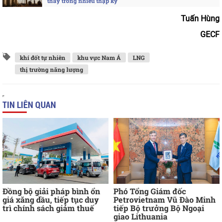
thấy trong nhiều thập kỷ
Tuấn Hùng
GECF
khí đốt tự nhiên
khu vực Nam Á
LNG
thị trường năng lượng
TIN LIÊN QUAN
Đồng bộ giải pháp bình ổn
Phó Tổng Giám đốc
giá xăng dầu, tiếp tục duy
Petrovietnam Vũ Đào Minh
trì chính sách giảm thuế
tiếp Bộ trưởng Bộ Ngoại
giao Lithuania