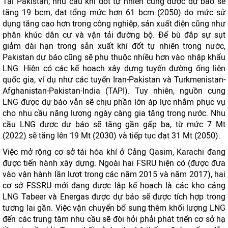
Tại Pakistan, nhu cầu khí đốt tự nhiên cũng được dự báo sẽ
tăng 19 bcm, đạt tổng mức hơn 61 bcm (2050) do mức sử
dụng tăng cao hơn trong công nghiệp, sản xuất điện cũng như
phân khúc dân cư và vận tải đường bộ. Để bù đắp sự sụt
giảm dài hạn trong sản xuất khí đốt tự nhiên trong nước,
Pakistan dự báo ​​cũng sẽ phụ thuộc nhiều hơn vào nhập khẩu
LNG. Hiện có các kế hoạch xây dựng tuyến đường ống liên
quốc gia, ví dụ như các tuyến Iran-Pakistan và Turkmenistan-
Afghanistan-Pakistan-India (TAPI). Tuy nhiên, nguồn cung
LNG được dự báo vẫn sẽ chịu phần lớn áp lực nhằm phục vụ
cho nhu cầu năng lượng ngày càng gia tăng trong nước. Nhu
cầu LNG được dự báo sẽ tăng gần gấp ba, từ mức 7 Mt
(2022) sẽ tăng lên 19 Mt (2030) và tiếp tục đạt 31 Mt (2050).
Việc mở rộng cơ sở tái hóa khí ở Cảng Qasim, Karachi đang
được tiến hành xây dựng: Ngoài hai FSRU hiện có (được đưa
vào vận hành lần lượt trong các năm 2015 và năm 2017), hai
cơ sở FSSRU mới đang được lập kế hoạch là các kho cảng
LNG Tabeer và Energas được dự báo ​​sẽ được tích hợp trong
tương lai gần. Việc vận chuyển bổ sung thêm khối lượng LNG
đến các trung tâm nhu cầu sẽ đòi hỏi phải phát triển cơ sở hạ