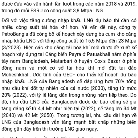
được đưa vào vận hành lần lượt trong các năm 2018 và 2019,
trong đó mỗi FSRU có công suất 3,8 Mtpa LNG.
Đối với việc tăng cường nhập khẩu LNG dự báo thì cần có
nhiều công suất tái hóa khí hơn. Về vấn đề này, công ty
PetroBangla đã công bố kế hoạch xây dựng ba cụm kho cảng
nhập khẩu LNG với tổng công suất từ ​​15,5 Mtpa đến 23 Mtpa
(3/2023). Hiện các kho cảng tái hóa khí mới được đề xuất kế
hoạch xây dựng tại Cảng biển Payra ở Patuakhali nằm ở phía
tây nam Bangladesh, Matarbari ở huyện Cox's Bazar ở phía
đông nam và một cơ sở tái hóa khí mới đặt tại đảo
Moheshkhali. Ước tính của GECF cho thấy kế hoạch dự báo
nhập khẩu LNG của Bangladesh sẽ đáp ứng hơn 70% tổng
nhu cầu khí đốt tự nhiên của cả nước (2030), tăng từ mức
20% (2022), với tỷ lệ tăng dần trong những năm tiếp theo. Do
đó, nhu cầu LNG của Bangladesh được dự báo ​​cũng sẽ gia
tăng đáng kể từ 4,4 Mt như hiện tại (2022), sẽ tăng lên 34 Mt
(2040) và 42 Mt (2050). Trong tương lai, nhu cầu dài hạn về
LNG của Bangladesh vẫn tăng mạnh bất chấp những biến
động gần đây trên thị trường LNG giao ngay.