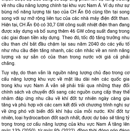
về nhu cầu năng lượng chính tại khu vực Nam Á. Ví dụ như sự
bùng nổ năng lượng tái tạo của CH Ấn Độ cùng tồn tại song
song với sự mở rộng liên tục của các nhà máy điện đốt than.
Hiện tại, CH Ấn Độ có 30,7 GW công suất nhiệt điện than đang
được xây dựng và bổ sung thêm 46 GW công suất đang trong
các giai đoạn tiền xây dựng. Theo đó, tốc độ tăng trưởng nhu
cầu than chỉ bắt đầu chậm lại sau năm 2040 do các yếu tố
như nhu cầu điện tăng nhanh, các cân nhắc về an ninh năng
lượng và sự sẵn có của than trong nước với giá cả phải
chăng.
Tuy vậy, do than vẫn là nguồn năng lượng chủ đạo trong cơ
cấu năng lượng khu vực về mặt lâu dài nên các quốc gia
trong khu vực Nam Á vẫn sẽ phải trải qua những thay đổi
chính sách và chuyển đổi sang các nguồn cung cấp thay thế
nhằm đáp ứng nhu cầu về khí đốt tự nhiên ngày càng gia
tăng và phù hợp với các cam kết đối với chương trình nghị sự
về ứng phó với biến đổi khí hậu của mỗi nước. Khí đốt tự
nhiên, loại hydrocarbon đốt sạch nhất, được dự báo sẽ tăng tỷ
trọng trong cơ cấu năng lượng của khu vực Nam Á tăng lên
mức 13% (2050), từ mức 9% (2022), đồng thời đóng góp đáng