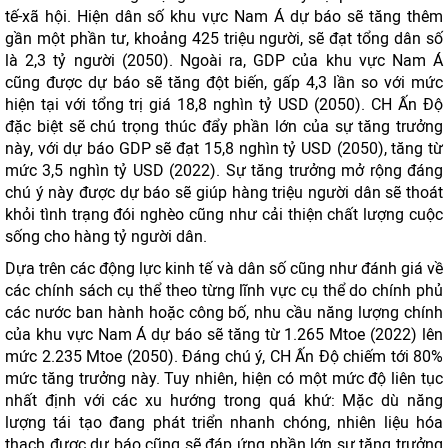
tế-xã hội. Hiện dân số khu vực Nam Á dự báo ​​sẽ tăng thêm
gần một phần tư, khoảng 425 triệu người, sẽ đạt tổng dân số
là 2,3 tỷ người (2050). Ngoài ra, GDP của khu vực Nam Á
cũng được dự báo sẽ tăng đột biến, gấp 4,3 lần so với mức
hiện tại với tổng trị giá 18,8 nghìn tỷ USD (2050). CH Ấn Độ
đặc biệt sẽ chú trọng thúc đẩy phần lớn của sự tăng trưởng
này, với dự báo GDP sẽ đạt 15,8 nghìn tỷ USD (2050), tăng từ
mức 3,5 nghìn tỷ USD (2022). Sự tăng trưởng mở rộng đáng
chú ý này được dự báo sẽ giúp hàng triệu người dân sẽ thoát
khỏi tình trạng đói nghèo cũng như cải thiện chất lượng cuộc
sống cho hàng tỷ người dân.
Dựa trên các động lực kinh tế và dân số cũng như đánh giá về
các chính sách cụ thể theo từng lĩnh vực cụ thể do chính phủ
các nước ban hành hoặc công bố, nhu cầu năng lượng chính
của khu vực Nam Á dự báo ​​sẽ tăng từ 1.265 Mtoe (2022) lên
mức 2.235 Mtoe (2050). Đáng chú ý, CH Ấn Độ chiếm tới 80%
mức tăng trưởng này. Tuy nhiên, hiện có một mức độ liên tục
nhất định với các xu hướng trong quá khứ: Mặc dù năng
lượng tái tạo đang phát triển nhanh chóng, nhiên liệu hóa
thạch được dự báo cũng sẽ đáp ứng phần lớn sự tăng trưởng