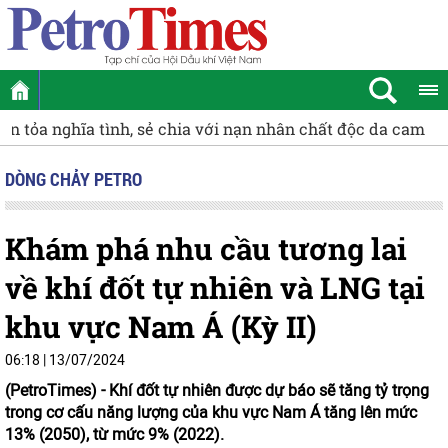
[VIDEO] Petrovietnam chung tay xây dựng Trường THPT N
DÒNG CHẢY PETRO
Khám phá nhu cầu tương lai
về khí đốt tự nhiên và LNG tại
khu vực Nam Á (Kỳ II)
06:18 | 13/07/2024
(PetroTimes) -
Khí đốt tự nhiên được dự báo sẽ tăng tỷ trọng
trong cơ cấu năng lượng của khu vực Nam Á tăng lên mức
13% (2050), từ mức 9% (2022).