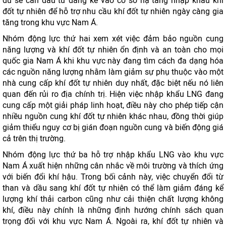
dù sẽ cần đầu tư đáng kể vào cơ sở hạ tầng nhập khẩu khí
đốt tự nhiên để hỗ trợ nhu cầu khí đốt tự nhiên ngày càng gia
tăng trong khu vực Nam Á.
Nhóm động lực thứ hai xem xét việc đảm bảo nguồn cung
năng lượng và khí đốt tự nhiên ổn định và an toàn cho mọi
quốc gia Nam Á khi khu vực này đang tìm cách đa dạng hóa
các nguồn năng lượng nhằm làm giảm sự phụ thuộc vào một
nhà cung cấp khí đốt tự nhiên duy nhất, đặc biệt nếu nó liên
quan đến rủi ro địa chính trị. Hiện việc nhập khẩu LNG đang
cung cấp một giải pháp linh hoạt, điều này cho phép tiếp cận
nhiều nguồn cung khí đốt tự nhiên khác nhau, đồng thời giúp
giảm thiểu nguy cơ bị gián đoạn nguồn cung và biến động giá
cả trên thị trường.
Nhóm động lực thứ ba hỗ trợ nhập khẩu LNG vào khu vực
Nam Á xuất hiện những cân nhắc về môi trường và thích ứng
với biến đổi khí hậu. Trong bối cảnh này, việc chuyển đổi từ
than và dầu sang khí đốt tự nhiên có thể làm giảm đáng kể
lượng khí thải carbon cũng như cải thiện chất lượng không
khí, điều này chính là những định hướng chính sách quan
trọng đối với khu vực Nam Á. Ngoài ra, khí đốt tự nhiên và