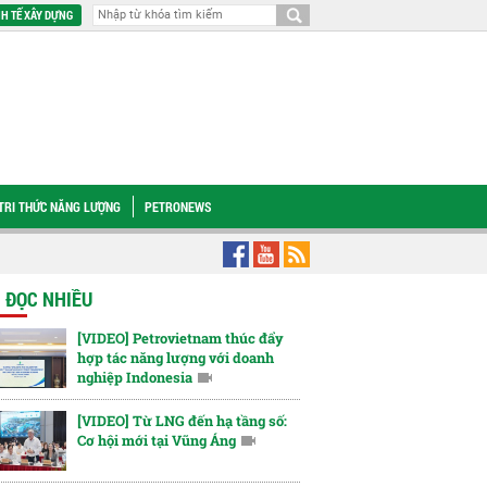
H TẾ XÂY DỰNG
TRI THỨC NĂNG LƯỢNG
PETRONEWS
c Petrovietnam Lê Mạnh Cường: Đẩy nhanh Ô Môn III, IV để phát huy hiệu quả ch
N ĐỌC NHIỀU
[VIDEO] Petrovietnam thúc đẩy
hợp tác năng lượng với doanh
nghiệp Indonesia
[VIDEO] Từ LNG đến hạ tầng số:
Cơ hội mới tại Vũng Áng