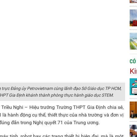
CÓ
Ki
 trực Đảng ủy Petrovietnam cùng lãnh đạo Sở Giáo dục TP HCM,
g THPT Gia Định khánh thành phòng thực hành giáo dục STEM.
m Triều Nghi – Hiệu trưởng Trường THPT Gia Định chia sẻ,
à hành động cụ thể, thiết thực của nhà trường và đơn vị
 đúng đắn trong Nghị quyết 71 của Trung ương.
y tính, robot hay các trang thiết bị hiện đại, mà là một