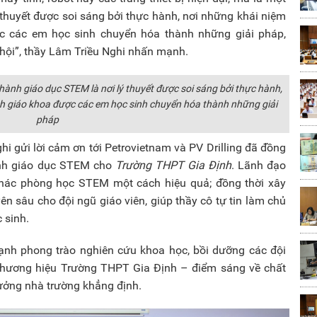
ý thuyết được soi sáng bởi thực hành, nơi những khái niệm
ợc các em học sinh chuyển hóa thành những giải pháp,
hội”, thầy Lâm Triều Nghi nhấn mạnh.
ành giáo dục STEM là nơi lý thuyết được soi sáng bởi thực hành,
ch giáo khoa được các em học sinh chuyển hóa thành những giải
pháp
hi gửi lời cảm ơn tới Petrovietnam và PV Drilling đã đồng
hành giáo dục STEM cho
Trường THPT Gia Định
. Lãnh đạo
 thác phòng học STEM một cách hiệu quả; đồng thời xây
ên sâu cho đội ngũ giáo viên, giúp thầy cô tự tin làm chủ
 sinh.
mạnh phong trào nghiên cứu khoa học, bồi dưỡng các đội
 thương hiệu Trường THPT Gia Định – điểm sáng về chất
rưởng nhà trường khẳng định.