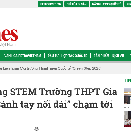
PETROTIMES.VN
GIỮ LỬA DI SẢN
NĂNG LƯỢNG QUỐC TẾ
KIN
VĂN HÓA PETROVIETNAM
ĐẦU TƯ - HỢP TÁC QUỐC TẾ
SẢN PHẨM - DỊCH VỤ
tại Liên hoan Môi trường Thanh niên Quốc tế "Green Step 2026"
Tổng Giám đố
TI
ng STEM Trường THPT Gia
ánh tay nối dài” chạm tới
|