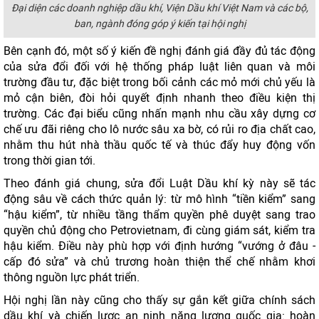
Đại diện các doanh nghiệp dầu khí, Viện Dầu khí Việt Nam và các bộ,
ban, ngành đóng góp ý kiến tại hội nghị
Bên cạnh đó, một số ý kiến đề nghị đánh giá đầy đủ tác động
của sửa đổi đối với hệ thống pháp luật liên quan và môi
trường đầu tư, đặc biệt trong bối cảnh các mỏ mới chủ yếu là
mỏ cận biên, đòi hỏi quyết định nhanh theo điều kiện thị
trường. Các đại biểu cũng nhấn mạnh nhu cầu xây dựng cơ
chế ưu đãi riêng cho lô nước sâu xa bờ, có rủi ro địa chất cao,
nhằm thu hút nhà thầu quốc tế và thúc đẩy huy động vốn
trong thời gian tới.
Theo đánh giá chung, sửa đổi Luật Dầu khí kỳ này sẽ tác
động sâu về cách thức quản lý: từ mô hình “tiền kiểm” sang
“hậu kiểm”, từ nhiều tầng thẩm quyền phê duyệt sang trao
quyền chủ động cho Petrovietnam, đi cùng giám sát, kiểm tra
hậu kiểm. Điều này phù hợp với định hướng “vướng ở đâu -
cấp đó sửa” và chủ trương hoàn thiện thể chế nhằm khơi
thông nguồn lực phát triển.
Hội nghị lần này cũng cho thấy sự gắn kết giữa chính sách
dầu khí và chiến lược an ninh năng lượng quốc gia: hoàn