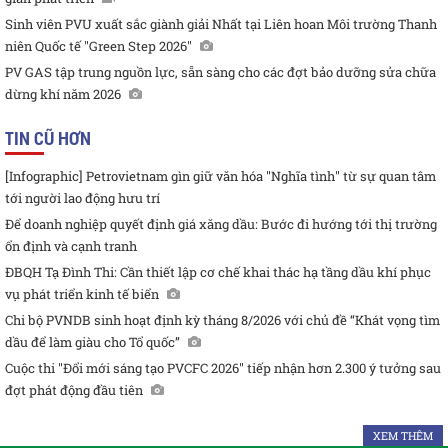
Sinh viên PVU xuất sắc giành giải Nhất tại Liên hoan Môi trường Thanh
niên Quốc tế "Green Step 2026"
PV GAS tập trung nguồn lực, sẵn sàng cho các đợt bảo dưỡng sửa chữa
dừng khí năm 2026
TIN CŨ HƠN
[Infographic] Petrovietnam gìn giữ văn hóa "Nghĩa tình" từ sự quan tâm
tới người lao động hưu trí
Để doanh nghiệp quyết định giá xăng dầu: Bước đi hướng tới thị trường
ổn định và cạnh tranh
ĐBQH Tạ Đình Thi: Cần thiết lập cơ chế khai thác hạ tầng dầu khí phục
vụ phát triển kinh tế biển
Chi bộ PVNDB sinh hoạt định kỳ tháng 8/2026 với chủ đề “Khát vọng tìm
dầu để làm giàu cho Tổ quốc”
Cuộc thi "Đổi mới sáng tạo PVCFC 2026" tiếp nhận hơn 2.300 ý tưởng sau
đợt phát động đầu tiên
XEM THÊM