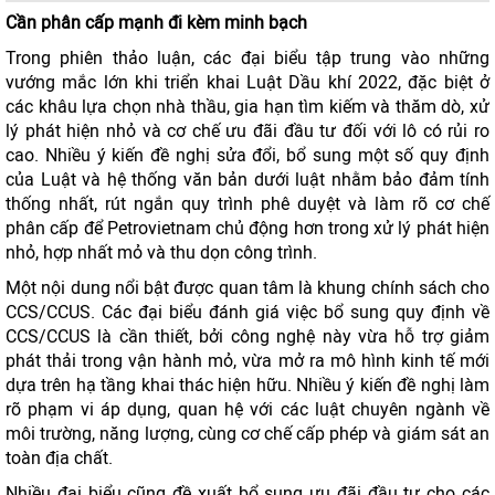
Cần phân cấp mạnh đi kèm minh bạch
Trong phiên thảo luận, các đại biểu tập trung vào những
vướng mắc lớn khi triển khai Luật Dầu khí 2022, đặc biệt ở
các khâu lựa chọn nhà thầu, gia hạn tìm kiếm và thăm dò, xử
lý phát hiện nhỏ và cơ chế ưu đãi đầu tư đối với lô có rủi ro
cao. Nhiều ý kiến đề nghị sửa đổi, bổ sung một số quy định
của Luật và hệ thống văn bản dưới luật nhằm bảo đảm tính
thống nhất, rút ngắn quy trình phê duyệt và làm rõ cơ chế
phân cấp để Petrovietnam chủ động hơn trong xử lý phát hiện
nhỏ, hợp nhất mỏ và thu dọn công trình.
Một nội dung nổi bật được quan tâm là khung chính sách cho
CCS/CCUS. Các đại biểu đánh giá việc bổ sung quy định về
CCS/CCUS là cần thiết, bởi công nghệ này vừa hỗ trợ giảm
phát thải trong vận hành mỏ, vừa mở ra mô hình kinh tế mới
dựa trên hạ tầng khai thác hiện hữu. Nhiều ý kiến đề nghị làm
rõ phạm vi áp dụng, quan hệ với các luật chuyên ngành về
môi trường, năng lượng, cùng cơ chế cấp phép và giám sát an
toàn địa chất.
Nhiều đại biểu cũng đề xuất bổ sung ưu đãi đầu tư cho các