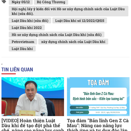
Ngày 05/12
Bộ Công Thương
Hội nghị lấy ý kiến đối với Hồ sơ xây dựng chính sách của Luật Dầu
khí (sửa đổi).
Luật Dầu khí (sửa đổi)
Luật Dầu khí số 12/2022/QH15
Luật Dầu khí 2022
Hồ sơ xây dựng chính sách của Luật Dầu khí (sửa đổi)
Petrovietnam
xây dựng chính sách của Luật Dầu khí
Luật Dầu khí
TIN LIÊN QUAN
[VIDEO] Hoàn thiện Luật
Tọa đàm "Bản lĩnh Gen Z Cà
Dầu khí để tạo đột phá thể
Mau": Nâng cao năng lực
chế, nâng cao năng lực cạnh
thích ứng và tư duy độc lập