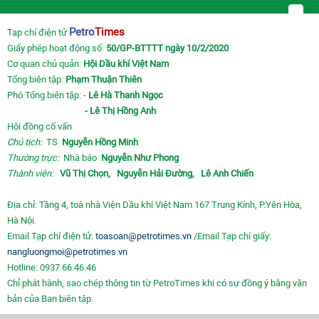
Petro
Times
Tạp chí điện tử
Giấy phép hoạt động số:
50/GP-BTTTT ngày 10/2/2020
Cơ quan chủ quản:
Hội Dầu khí Việt Nam
Tổng biên tập:
Phạm Thuận Thiên
Phó Tổng biên tập: -
Lê Hà Thanh Ngọc
- Lê Thị Hồng Anh
Hội đồng cố vấn
Chủ tịch:
TS
Nguyễn Hồng Minh
Thường trực:
Nhà báo
Nguyễn Như Phong
Thành viên:
Vũ Thị Chọn,
Nguyễn Hải Đường,
Lê Anh Chiến
Địa chỉ: Tầng 4, toà nhà Viện Dầu khí Việt Nam 167 Trung Kính, P.Yên Hòa,
Hà Nội.
Email Tạp chí điện tử:
toasoan@petrotimes.vn
/Email Tạp chí giấy:
nangluongmoi@petrotimes.vn
Hotline: 0937.66.46.46
Chỉ phát hành, sao chép thông tin từ PetroTimes khi có sự đồng ý bằng văn
bản của Ban biên tập.