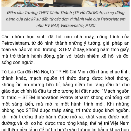
Điểm cầu Trường THPT Châu Thành (TP Hồ Chí Minh) có s
ự đồng
hành của các kỹ sư đến từ các đơn vị thành viên của Petrovietnam
như PV GAS, Vietsovpetro, PTSC
Các nhóm học sinh đã tới các nhà máy, công trình của
Petrovietnam, từ đó hình thành những ý tưởng, giải pháp an
toàn và bảo vệ môi trường. STEM ở đây, không nằm trên giấy,
mà trở thành hành động, gắn với trách nhiệm xã hội và đời
sống con người.
Từ Lào Cai đến Hà Nội, từ TP Hồ Chí Minh đến hàng chục tỉnh,
thành khác, mạch nguồn tri thức đang được khơi thông,
không ồn ào nhưng bền bỉ, bằng niềm tin rằng đầu tư cho
giáo dục chính là đầu tư cho tương lai đất nước. “Mạch nguồn
tri thức – STEM Innovation Petrovietnam” không chỉ tổng kết
một sáng kiến, mà mở ra một hành trình mới. Khi những
phòng học STEM được thắp sáng, tri thức được khơi nguồn;
khi môi trường thực hành được mở ra, khát vọng được nuôi
dưỡng; và khi cơ hội được trao rộng khắp, thế hệ trẻ Việt Nam
có thêm nền tảng để tự tin bước vào tương lai bằng khoa học,