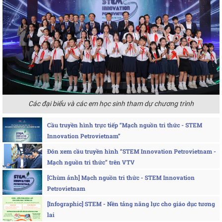
Các đại biểu và các em học sinh tham dự chương trình
Cầu truyền hình trực tiếp “Mạch nguồn tri thức - STEM
Innovation Petrovietnam”
Đón xem cầu truyền hình “STEM Innovation Petrovietnam -
Mạch nguồn tri thức” trên VTV
[Chùm ảnh] Mạch nguồn tri thức - STEM Innovation
Petrovietnam
[Infographic] STEM - Nền tảng năng lực cho giáo dục tương
lai