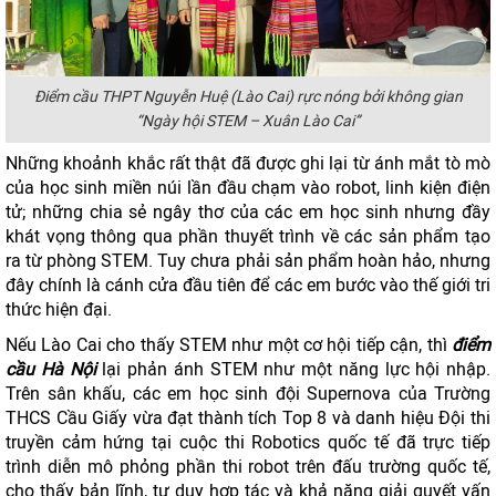
Điểm cầu THPT Nguyễn Huệ (Lào Cai) rực nóng bởi không gian
“Ngày hội STEM – Xuân Lào Cai”
Những khoảnh khắc rất thật đã được ghi lại từ ánh mắt tò mò
của học sinh miền núi lần đầu chạm vào robot, linh kiện điện
tử; những chia sẻ ngây thơ của các em học sinh nhưng đầy
khát vọng thông qua phần thuyết trình về các sản phẩm tạo
ra từ phòng STEM. Tuy chưa phải sản phẩm hoàn hảo, nhưng
đây chính là cánh cửa đầu tiên để các em bước vào thế giới tri
thức hiện đại.
Nếu Lào Cai cho thấy STEM như một cơ hội tiếp cận, thì
điểm
cầu Hà Nội
lại phản ánh STEM như một năng lực hội nhập.
Trên sân khấu, các em học sinh đội Supernova của Trường
THCS Cầu Giấy vừa đạt thành tích Top 8 và danh hiệu Đội thi
truyền cảm hứng tại cuộc thi Robotics quốc tế đã trực tiếp
trình diễn mô phỏng phần thi robot trên đấu trường quốc tế,
cho thấy bản lĩnh, tư duy hợp tác và khả năng giải quyết vấn