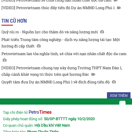
[VIDEO] Petrovietnam sẻ chia cùng nạn nhân chất độc da cam
[VIDEO] Petrovietnam thúc đẩy tiến độ Dự án NMNĐ Long Phú 1
TIN CŨ HƠN
Quỹ rủi ro - Nguồn lực cho thăm dò và năng lượng mới
Phát triển Trung tâm công nghiệp - dịch vụ năng lượng tái tạo: Một
hướng đi cấp thiết
Petrovietnam lan tỏa nghĩa tình, sẻ chia với nạn nhân chất độc da cam
[VIDEO] Petrovietnam chung tay xây dựng Trường THPT Nam Đàn 1,
chắp cánh khát vọng tri thức trên quê hương Bác
Quyết tâm đưa Dự án NMNĐ Long Phú 1 về đích đúng tiến độ
XEM THÊM
Petro
Times
Tạp chí điện tử
Giấy phép hoạt động số:
50/GP-BTTTT ngày 10/2/2020
Cơ quan chủ quản:
Hội Dầu khí Việt Nam
Tổng biên tập:
Phạm Thuận Thiên