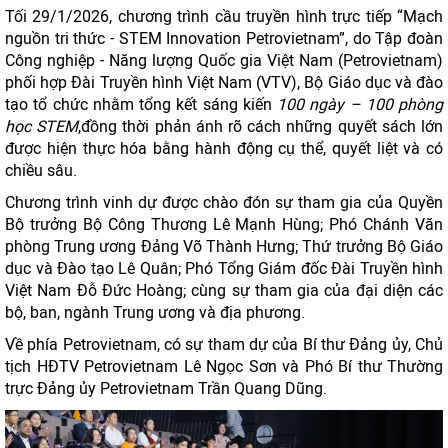
Tối 29/1/2026, chương trình cầu truyền hình trực tiếp “Mạch
nguồn tri thức - STEM Innovation Petrovietnam”, do Tập đoàn
Công nghiệp - Năng lượng Quốc gia Việt Nam (Petrovietnam)
phối hợp Đài Truyền hình Việt Nam (VTV), Bộ Giáo dục và đào
tạo tổ chức nhằm tổng kết sáng kiến
100 ngày – 100 phòng
học STEM
,đồng thời phản ánh rõ cách những quyết sách lớn
được hiện thực hóa bằng hành động cụ thể, quyết liệt và có
chiều sâu.
Chương trình vinh dự được chào đón sự tham gia của Quyền
Bộ trưởng Bộ Công Thương Lê Mạnh Hùng; Phó Chánh Văn
phòng Trung ương Đảng Võ Thành Hưng; Thứ trưởng Bộ Giáo
dục và Đào tạo Lê Quân; Phó Tổng Giám đốc Đài Truyền hình
Việt Nam Đỗ Đức Hoàng; cùng sự tham gia của đại diện các
bộ, ban, ngành Trung ương và địa phương.
Về phía Petrovietnam, có sự tham dự của Bí thư Đảng ủy, Chủ
tịch HĐTV Petrovietnam Lê Ngọc Sơn và Phó Bí thư Thường
trực Đảng ủy Petrovietnam Trần Quang Dũng.