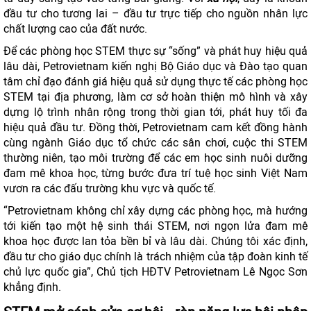
đầu tư cho tương lai – đầu tư trực tiếp cho nguồn nhân lực
chất lượng cao của đất nước.
Để các phòng học STEM thực sự “sống” và phát huy hiệu quả
lâu dài, Petrovietnam kiến nghị Bộ Giáo dục và Đào tạo quan
tâm chỉ đạo đánh giá hiệu quả sử dụng thực tế các phòng học
STEM tại địa phương, làm cơ sở hoàn thiện mô hình và xây
dựng lộ trình nhân rộng trong thời gian tới, phát huy tối đa
hiệu quả đầu tư. Đồng thời, Petrovietnam cam kết đồng hành
cùng ngành Giáo dục tổ chức các sân chơi, cuộc thi STEM
thường niên, tạo môi trường để các em học sinh nuôi dưỡng
đam mê khoa học, từng bước đưa trí tuệ học sinh Việt Nam
vươn ra các đấu trường khu vực và quốc tế.
“Petrovietnam không chỉ xây dựng các phòng học, mà hướng
tới kiến tạo một hệ sinh thái STEM, nơi ngọn lửa đam mê
khoa học được lan tỏa bền bỉ và lâu dài. Chúng tôi xác định,
đầu tư cho giáo dục chính là trách nhiệm của tập đoàn kinh tế
chủ lực quốc gia”, Chủ tịch HĐTV Petrovietnam Lê Ngọc Sơn
khẳng định.