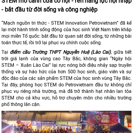
STEM mở cánh cửa
cơ hội -
rèn năng lực hội nhập
-
bắt đầu từ đời sống và công nghiệp
“Mạch nguồn tri thức - STEM Innovation Petrovietnam” đã kể
lại một hành trình sống động của học sinh Việt Nam trên khắp
mọi miền Tổ quốc: bắt đầu từ quan sát đời sống, từ những bài
toán thực tế, rồi trở lại phục vụ chính cuộc sống.
Tại
điểm cầu Trường THPT Nguyễn Huệ (Lào Cai)
, giữa tiết
trời giá lạnh của vùng cao Tây Bắc, không gian “Ngày hội
STEM – Xuân Lào Cai” lại rực nóng bởi điệu nhảy sạp truyền
thống và sự háo hức của hơn 500 học sinh, giáo viên và sự
độc đáo của các sản phẩm STEM của học sinh vùng Tây Bắc.
Tại đây, phòng học STEM do Petrovietnam đầu tư không chỉ
phục vụ riêng nhà trường, mà đã trở thành hạt nhân lan tỏa
STEM cho cả khu vực, hỗ trợ chuyên môn cho nhiều trường
phổ thông lân cận.