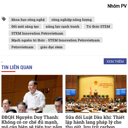
Nhóm PV
khoa học công nghệ
công nghiệp năng lượng
Đổi mới sáng tạo
năng lực cạnh tranh
Tri thức STEM
STEM Innovation Petrovietnam
Mạch nguồn tri thức - STEM Innovation Petrovietnam
Petrovietnam
giáo dục stem
XEM THÊM
TIN LIÊN QUAN
ĐBQH Nguyễn Duy Thanh:
Sửa đổi Luật Dầu khí: Thiết
Không có cơ chế đủ mạnh,
lập hành lang pháp lý cho
mỏ cận biên sẽ tiếp tục nằm
thu giữ, lưu trữ carbon