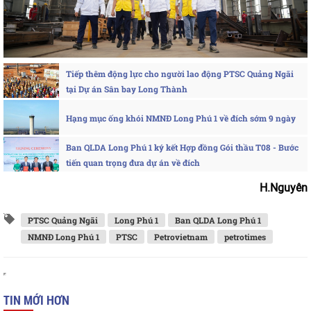
Tiếp thêm động lực cho người lao động PTSC Quảng Ngãi
tại Dự án Sân bay Long Thành
Hạng mục ống khói NMNĐ Long Phú 1 về đích sớm 9 ngày
Ban QLDA Long Phú 1 ký kết Hợp đồng Gói thầu T08 - Bước
tiến quan trọng đưa dự án về đích
H.Nguyên
PTSC Quảng Ngãi
Long Phú 1
Ban QLDA Long Phú 1
NMNĐ Long Phú 1
PTSC
Petrovietnam
petrotimes
TIN MỚI HƠN