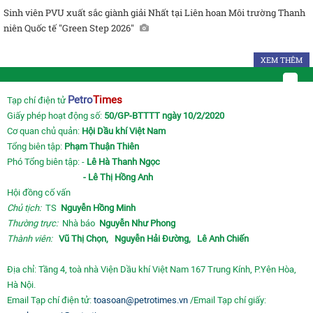
Sinh viên PVU xuất sắc giành giải Nhất tại Liên hoan Môi trường Thanh
niên Quốc tế "Green Step 2026"
XEM THÊM
Petro
Times
Tạp chí điện tử
Giấy phép hoạt động số:
50/GP-BTTTT ngày 10/2/2020
Cơ quan chủ quản:
Hội Dầu khí Việt Nam
Tổng biên tập:
Phạm Thuận Thiên
Phó Tổng biên tập: -
Lê Hà Thanh Ngọc
- Lê Thị Hồng Anh
Hội đồng cố vấn
Chủ tịch:
TS
Nguyễn Hồng Minh
Thường trực:
Nhà báo
Nguyễn Như Phong
Thành viên:
Vũ Thị Chọn,
Nguyễn Hải Đường,
Lê Anh Chiến
Địa chỉ: Tầng 4, toà nhà Viện Dầu khí Việt Nam 167 Trung Kính, P.Yên Hòa,
Hà Nội.
Email Tạp chí điện tử:
toasoan@petrotimes.vn
/Email Tạp chí giấy: