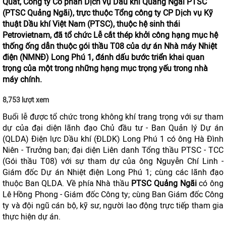
Quất, Công ty Cổ phần Dịch vụ Dầu khí Quảng Ngãi PTSC
(PTSC Quảng Ngãi), trực thuộc Tổng công ty CP Dịch vụ Kỹ
thuật Dầu khí Việt Nam (PTSC), thuộc hệ sinh thái
Petrovietnam, đã tổ chức Lễ cắt thép khởi công hạng mục hệ
thống ống dẫn thuộc gói thầu T08 của dự án Nhà máy Nhiệt
điện (NMNĐ) Long Phú 1, đánh dấu bước triển khai quan
trọng của một trong những hạng mục trọng yếu trong nhà
máy chính.
8,753 lượt xem
Buổi lễ được tổ chức trong không khí trang trọng với sự tham
dự của đại diện lãnh đạo Chủ đầu tư - Ban Quản lý Dự án
(QLDA) Điện lực Dầu khí (ĐLDK) Long Phú 1 có ông Hà Đình
Niên - Trưởng ban; đại diện Liên danh Tổng thầu PTSC - TCC
(Gói thầu T08) với sự tham dự của ông Nguyễn Chí Linh -
Giám đốc Dự án Nhiệt điện Long Phú 1; cùng các lãnh đạo
thuộc Ban QLDA. Về phía Nhà thầu
PTSC Quảng Ngãi
có ông
Lê Hồng Phong - Giám đốc Công ty; cùng Ban Giám đốc Công
ty và đội ngũ cán bộ, kỹ sư, người lao động trực tiếp tham gia
thực hiện dự án.