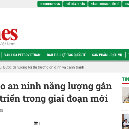
PETROTIMES.VN
GIỮ LỬA DI SẢN
NĂNG LƯỢNG QUỐC TẾ
KIN
VĂN HÓA PETROVIETNAM
ĐẦU TƯ - HỢP TÁC QUỐC TẾ
SẢN PHẨM - DỊCH VỤ
hai thác hạ tầng dầu khí phục vụ phát triển kinh tế biển
Chi bộ PVNDB sinh h
TI
o an ninh năng lượng gắn
triển trong giai đoạn mới
|