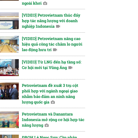
ngoài khơi
[VIDEO] Petrovietnam thúc đẩy
hợp tác năng lượng với doanh
nghiệp Indonesia
[VIDEO] Petrovietnam nâng cao
hiệu quả công tác chăm lo người
lao động hưu trí
[VIDEO] Từ LNG đến hạ tầng số:
Cơ hội mới tại Vũng Áng
Petrovietnam đề xuất 3 trụ cột
phối hợp với ngành ngoại giao
nhằm bảo đảm an ninh năng
lượng quốc gia
Petrovietnam và Danantara
Indonesia mở rộng cơ hội hợp tác
năng lượng
ĐBQH Lê Ngọc Sơn: Cần phân