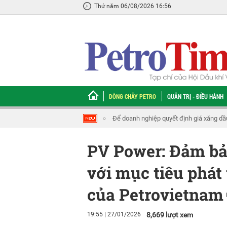
Thứ năm 06/08/2026 16:56
DÒNG CHẢY PETRO
QUẢN TRỊ - ĐIỀU HÀNH
ĐBQH Tạ Đình Thi: Cần thiết lập cơ chế k
PV Power: Đảm bả
với mục tiêu phát 
của Petrovietnam
19:55 | 27/01/2026
8,669 lượt xem