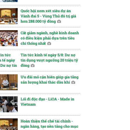
Quốc hội xem xét siêu dự án
Vành đai 5 - Vùng Thủ đô trị giá
hơn 288.000 tỷ đồng
Cắt giảm ngành, nghề kinh doanh
có điều kiện phải dựa trên tiêu
chí thống nhất
Tin tức kinh tế ngày 5/8: Dư nợ
tín dụng vượt ngưỡng 20 triệu tỷ
đồng
Ưu đãi mỏ cận biên giúp gia tăng
sản lượng khai thác dầu khí
Lối đi độc đạo - LiOA - Made in
Vietnam
Hoàn thiện thể chế tài chính -
ngân hàng, tạo nền tảng cho mục