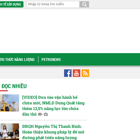
H TẾ XÂY DỰNG
TRI THỨC NĂNG LƯỢNG
PETRONEWS
oạt định kỳ tháng 8/2026 với chủ đề “Khát vọng tìm dầu để làm giàu cho Tổ qu
N ĐỌC NHIỀU
[VIDEO] Đưa vào vận hành bể
chứa mới, NMLD Dung Quất tăng
thêm 12,5% năng lực tồn chứa
dầu thô
ĐBQH Nguyễn Thị Thanh Bình:
Hoàn thiện khung pháp lý để mở
đường phát triển năng lượng