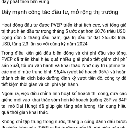
đẩy phát triển bền vững.
Đẩy mạnh công tác đầu tư, mở rộng thị trường
Hoạt động đầu tư được PVEP triển khai tích cực, với tổng giá
trị thực hiện đầu tư trong tháng 5 ước đạt hơn 60,76 triệu USD.
Cộng dồn 5 tháng đầu năm, giá trị đầu tư đạt 265,43 triệu
USD, tăng 2,3 lần so với cùng kỳ năm 2024.
Trong điều kiện giá dầu biến động và chi phí đầu vào tăng,
PVEP đã triển khai hiệu quả nhiều giải pháp tiết giảm chi phí
sản xuất, tối ưu vận hành và khai thác. Nhờ duy trì uptime tại
các mỏ ở mức trung bình 96,4% (vượt kế hoạch 95%) và hoàn
thành chiến dịch bảo dưỡng định kỳ vượt tiến độ, công ty đã
tiết kiệm thời gian và chi phí vận hành.
Ngoài ra, việc điều chỉnh linh hoạt kế hoạch thi công, đưa các
giếng mới vào khai thác sớm hơn kế hoạch (giếng 25P và 34P
tại mỏ Đại Hùng) đã giúp gia tăng sản lượng, tận dụng hiệu
quả thời gian khai thác.
Không chỉ tập trung trong nước, tháng 5 cũng đánh dấu bước
đi chiến lược của PVEP ra thị trường quốc tế. Hai biên bản ghi