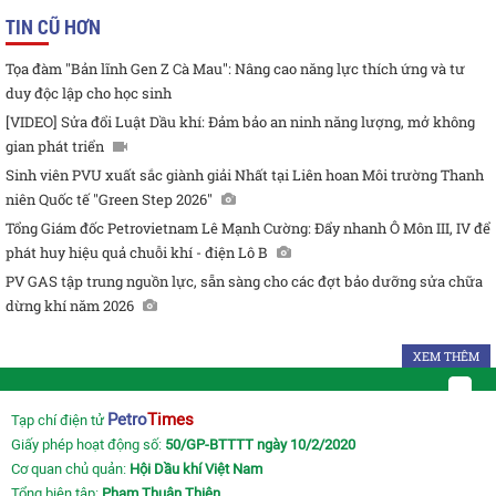
TIN CŨ HƠN
Tọa đàm "Bản lĩnh Gen Z Cà Mau": Nâng cao năng lực thích ứng và tư
duy độc lập cho học sinh
[VIDEO] Sửa đổi Luật Dầu khí: Đảm bảo an ninh năng lượng, mở không
gian phát triển
Sinh viên PVU xuất sắc giành giải Nhất tại Liên hoan Môi trường Thanh
niên Quốc tế "Green Step 2026"
Tổng Giám đốc Petrovietnam Lê Mạnh Cường: Đẩy nhanh Ô Môn III, IV để
phát huy hiệu quả chuỗi khí - điện Lô B
PV GAS tập trung nguồn lực, sẵn sàng cho các đợt bảo dưỡng sửa chữa
dừng khí năm 2026
XEM THÊM
Petro
Times
Tạp chí điện tử
Giấy phép hoạt động số:
50/GP-BTTTT ngày 10/2/2020
Cơ quan chủ quản:
Hội Dầu khí Việt Nam
Tổng biên tập:
Phạm Thuận Thiên