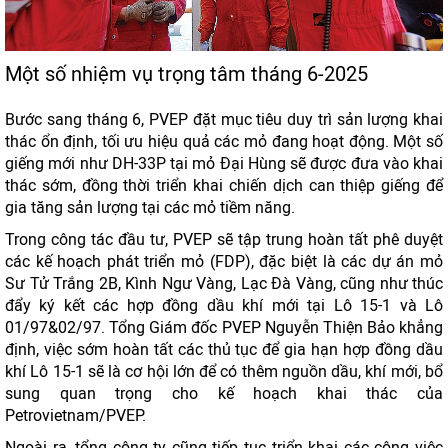
Một số nhiệm vụ trọng tâm tháng 6-2025
Bước sang tháng 6, PVEP đặt mục tiêu duy trì sản lượng khai
thác ổn định, tối ưu hiệu quả các mỏ đang hoạt động. Một số
giếng mới như DH-33P tại mỏ Đại Hùng sẽ được đưa vào khai
thác sớm, đồng thời triển khai chiến dịch can thiệp giếng để
gia tăng sản lượng tại các mỏ tiềm năng.
Trong công tác đầu tư, PVEP sẽ tập trung hoàn tất phê duyệt
các kế hoạch phát triển mỏ (FDP), đặc biệt là các dự án mỏ
Sư Tử Trắng 2B, Kình Ngư Vàng, Lạc Đà Vàng, cũng như thúc
đẩy ký kết các hợp đồng dầu khí mới tại Lô 15-1 và Lô
01/97&02/97. Tổng Giám đốc PVEP Nguyễn Thiện Bảo khẳng
định, việc sớm hoàn tất các thủ tục để gia hạn hợp đồng dầu
khí Lô 15-1 sẽ là cơ hội lớn để có thêm nguồn dầu, khí mới, bổ
sung quan trọng cho kế hoạch khai thác của
Petrovietnam/PVEP.
Ngoài ra, tổng công ty cũng tiếp tục triển khai các công việc