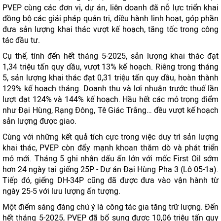
PVEP cùng các đơn vị, dự án, liên doanh đã nỗ lực triển khai
đồng bộ các giải pháp quản trị, điều hành linh hoạt, góp phần
đưa sản lượng khai thác vượt kế hoạch, tăng tốc trong công
tác đầu tư.
Cụ thể, tính đến hết tháng 5-2025, sản lượng khai thác đạt
1,34 triệu tấn quy dầu, vượt 13% kế hoạch. Riêng trong tháng
5, sản lượng khai thác đạt 0,31 triệu tấn quy dầu, hoàn thành
129% kế hoạch tháng. Doanh thu và lợi nhuận trước thuế lần
lượt đạt 124% và 144% kế hoạch. Hầu hết các mỏ trọng điểm
như Đại Hùng, Rạng Đông, Tê Giác Trắng… đều vượt kế hoạch
sản lượng được giao.
Cùng với những kết quả tích cực trong việc duy trì sản lượng
khai thác, PVEP còn đẩy mạnh khoan thăm dò và phát triển
mỏ mới. Tháng 5 ghi nhận dấu ấn lớn với mốc First Oil sớm
hơn 24 ngày tại giếng 25P - Dự án Đại Hùng Pha 3 (Lô 05-1a).
Tiếp đó, giếng DH-34P cũng đã được đưa vào vận hành từ
ngày 25-5 với lưu lượng ấn tượng.
Một điểm sáng đáng chú ý là công tác gia tăng trữ lượng. Đến
hết tháng 5-2025, PVEP đã bổ sung được 10,06 triệu tấn quy