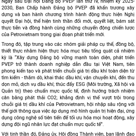
Ngay sau Đại hội Đảng bộ PVEP lần thứ IV, nhiệm kỳ 2025-
2030, Ban Chấp hành Đảng bộ PVEP đã khẩn trương xây
dựng và ban hành chương trình hành động thực hiện Nghị
quyết Đại hội, thể hiện tinh thần đổi mới, quyết liệt, bám sát
thực tiễn và đồng hành cùng những chuyển động chiến lược
của Petrovietnam trong giai đoạn phát triển mới.
Trong đó, tập trung vào các nhóm giải pháp cụ thể, đồng bộ,
thiết thực nhằm hiện thực hóa mục tiêu tổng quát cả nhiệm
kỳ là “Xây dựng Đảng bộ vững mạnh toàn diện, phát triển
PVEP trở thành doanh nghiệp dẫn đầu tại Việt Nam, tiên
phong kiến tạo và phát triển chuỗi giá trị dầu khí toàn diện từ
tìm kiếm - thăm dò, khai thác dầu khí, vận chuyển khí, đến thu
dọn mỏ, dịch vụ dầu khí; thúc đẩy ESG (Môi trường, Xã hội và
Quản trị) theo chuẩn mực quốc tế, định hướng trách nhiệm
cân bằng phát thải CO2; khẳng định vị thế vượt trội trong
chuỗi giá trị dầu khí của Petrovietnam, hội nhập sâu rộng với
thế giới thông qua việc áp dụng mô hình quản trị hiện đại, ứng
dụng công nghệ số tiên tiến để tối ưu hóa mọi hoạt động, xây
dựng đội ngũ nhân lực đạt chuẩn mực quốc tế”.
Với tinh thần đó, Đảng ủy, Hội đồng Thành viên, ban lãnh đạo