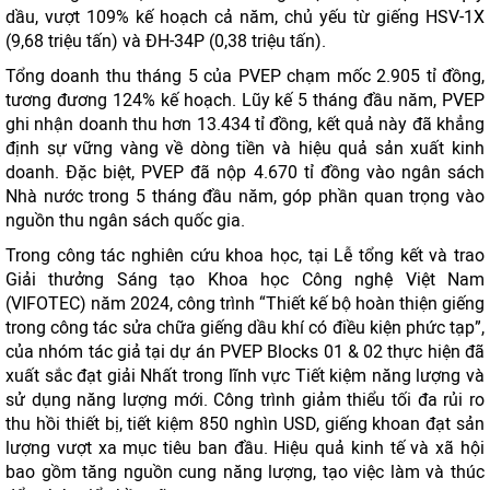
dầu, vượt 109% kế hoạch cả năm, chủ yếu từ giếng HSV-1X
(9,68 triệu tấn) và ĐH-34P (0,38 triệu tấn).
Tổng doanh thu tháng 5 của PVEP chạm mốc 2.905 tỉ đồng,
tương đương 124% kế hoạch. Lũy kế 5 tháng đầu năm, PVEP
ghi nhận doanh thu hơn 13.434 tỉ đồng, kết quả này đã khẳng
định sự vững vàng về dòng tiền và hiệu quả sản xuất kinh
doanh. Đặc biệt, PVEP đã nộp 4.670 tỉ đồng vào ngân sách
Nhà nước trong 5 tháng đầu năm, góp phần quan trọng vào
nguồn thu ngân sách quốc gia.
Trong công tác nghiên cứu khoa học, tại Lễ tổng kết và trao
Giải thưởng Sáng tạo Khoa học Công nghệ Việt Nam
(VIFOTEC) năm 2024, công trình “Thiết kế bộ hoàn thiện giếng
trong công tác sửa chữa giếng dầu khí có điều kiện phức tạp”,
của nhóm tác giả tại dự án PVEP Blocks 01 & 02 thực hiện đã
xuất sắc đạt giải Nhất trong lĩnh vực Tiết kiệm năng lượng và
sử dụng năng lượng mới. Công trình giảm thiểu tối đa rủi ro
thu hồi thiết bị, tiết kiệm 850 nghìn USD, giếng khoan đạt sản
lượng vượt xa mục tiêu ban đầu. Hiệu quả kinh tế và xã hội
bao gồm tăng nguồn cung năng lượng, tạo việc làm và thúc