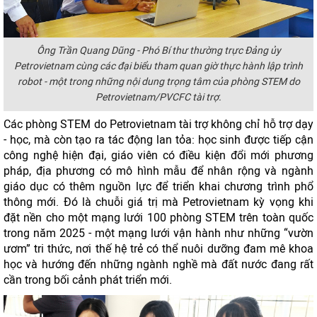
Ông Trần Quang Dũng - Phó Bí thư thường trực Đảng ủy
Petrovietnam cùng các đại biểu tham quan giờ thực hành lập trình
robot - một trong những nội dung trọng tâm của phòng STEM do
Petrovietnam/PVCFC tài trợ.
Các phòng STEM do Petrovietnam tài trợ không chỉ hỗ trợ dạy
- học, mà còn tạo ra tác động lan tỏa: học sinh được tiếp cận
công nghệ hiện đại, giáo viên có điều kiện đổi mới phương
pháp, địa phương có mô hình mẫu để nhân rộng và ngành
giáo dục có thêm nguồn lực để triển khai chương trình phổ
thông mới. Đó là chuỗi giá trị mà Petrovietnam kỳ vọng khi
đặt nền cho một mạng lưới 100 phòng STEM trên toàn quốc
trong năm 2025 - một mạng lưới vận hành như những “vườn
ươm” tri thức, nơi thế hệ trẻ có thể nuôi dưỡng đam mê khoa
học và hướng đến những ngành nghề mà đất nước đang rất
cần trong bối cảnh phát triển mới.