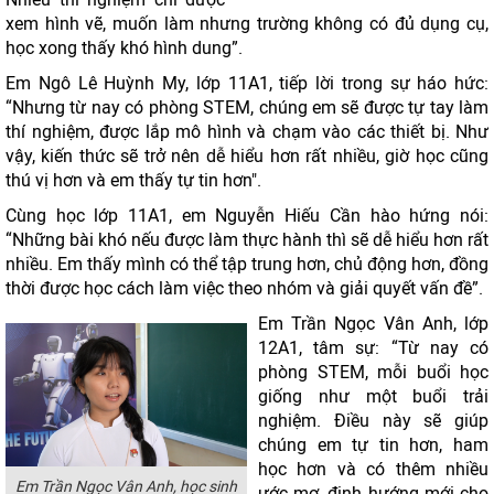
xem hình vẽ, muốn làm nhưng trường không có đủ dụng cụ,
học xong thấy khó hình dung”.
Em Ngô Lê Huỳnh My, lớp 11A1, tiếp lời trong sự háo hức:
“Nhưng từ nay có phòng STEM, chúng em sẽ được tự tay làm
thí nghiệm, được lắp mô hình và chạm vào các thiết bị. Như
vậy, kiến thức sẽ trở nên dễ hiểu hơn rất nhiều, giờ học cũng
thú vị hơn và em thấy tự tin hơn".
Cùng học lớp 11A1, em Nguyễn Hiếu Cần hào hứng nói:
“Những bài khó nếu được làm thực hành thì sẽ dễ hiểu hơn rất
nhiều. Em thấy mình có thể tập trung hơn, chủ động hơn, đồng
thời được học cách làm việc theo nhóm và giải quyết vấn đề”.
Em Trần Ngọc Vân Anh, lớp
12A1, tâm sự: “Từ nay có
phòng STEM, mỗi buổi học
giống như một buổi trải
nghiệm. Điều này sẽ giúp
chúng em tự tin hơn, ham
học hơn và có thêm nhiều
Em Trần Ngọc Vân Anh, học sinh
ước mơ, định hướng mới cho