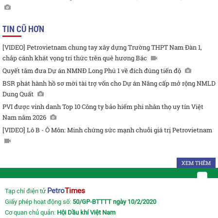
TIN CŨ HƠN
[VIDEO] Petrovietnam chung tay xây dựng Trường THPT Nam Đàn 1,
chắp cánh khát vọng tri thức trên quê hương Bác
Quyết tâm đưa Dự án NMNĐ Long Phú 1 về đích đúng tiến độ
BSR phát hành hồ sơ mời tài trợ vốn cho Dự án Nâng cấp mở rộng NMLD
Dung Quất
PVI được vinh danh Top 10 Công ty bảo hiểm phi nhân thọ uy tín Việt
Nam năm 2026
[VIDEO] Lô B - Ô Môn: Minh chứng sức mạnh chuỗi giá trị Petrovietnam
XEM THÊM
Petro
Times
Tạp chí điện tử
Giấy phép hoạt động số:
50/GP-BTTTT ngày 10/2/2020
Cơ quan chủ quản:
Hội Dầu khí Việt Nam