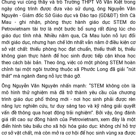
Chung vui cùng thầy và trò Trường THPT Võ Văn Kiệt trong
ngày công trình được đưa vào sử dụng, ông Nguyễn Văn
Nguyên - Giám đốc Sở Giáo dục và Đào tạo (GD&ĐT) tỉnh Cà
Mau - ghi nhận, phòng thực hành giáo dục STEM do
Petrovietnam tài trợ là một bước bổ sung rất đúng lúc cho
giáo dục tỉnh nhà. Nhiều năm qua, Cà Mau luôn nỗ lực đổi
mới giáo dục, nhưng hạn chế lớn nhất vẫn nằm ở điều kiện cơ
sở vật chất: thiếu phòng học đạt chuẩn, thiếu thiết bị, thiếu
không gian thực hành để học sinh được tiếp cận khoa học
theo cách bài bản. Theo ông, việc có một phòng STEM hoàn
chỉnh tại một ngôi trường thuộc xã Phước Long đã giải “nút
thắt” mà ngành đang nỗ lực tháo gỡ.
Ông Nguyễn Văn Nguyên nhấn mạnh: “STEM không còn là
mô hình thử nghiệm mà đã trở thành yêu cầu của chương
trình giáo dục phổ thông mới - nơi học sinh phải được rèn
năng lực nghiên cứu, tư duy sáng tạo và kỹ năng giải quyết
vấn đề thông qua hoạt động trải nghiệm”. Bởi vậy, ông đánh
giá rất cao sự đồng hành của Petrovietnam, xem đây là một
điển hình tiêu biểu cho xã hội hóa giáo dục: không chỉ hỗ trợ
cơ sở vật chất, mà còn mở ra cơ hội để học sinh vùng xa được