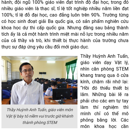
hành; đội ngũ 100% giáo viên đạt trình độ đại học, trong đó
nhiều giáo viên là thạc sĩ; tỉ lệ tốt nghiệp nhiều năm liền đạt
100%; tỉ lệ đỗ đại học, cao đẳng luôn trên 90%. Trường từng
có học sinh đoạt giải Ba quốc gia, có sản phẩm nghiên cứu
khoa học dự thi cấp quốc gia. Nhưng đằng sau bảng thành
tích ấy là cả một hành trình miệt mài nỗ lực trong nhiều năm
của cả thầy và trò, khi thiết bị thực hành của trường chưa
thực sự đáp ứng yêu cầu đổi mới giáo dục.
Thầy Huỳnh Anh Tuấn,
giáo viên dạy Vật lý,
nhìn căn phòng STEM
khang trang qua ô cửa
kính, chậm rãi nhớ lại:
“Hồi đó thiếu thiết bị
lắm. Những bài lẽ ra
phải cho các em tự tay
làm thí nghiệm thì
Thầy Huỳnh Anh Tuấn, giáo viên môn
mình chỉ có thể mô
Vật lý bày tỏ niềm vui trước giờ khánh
phỏng bằng lời. Các
thành phòng STEM
môn khoa học cần