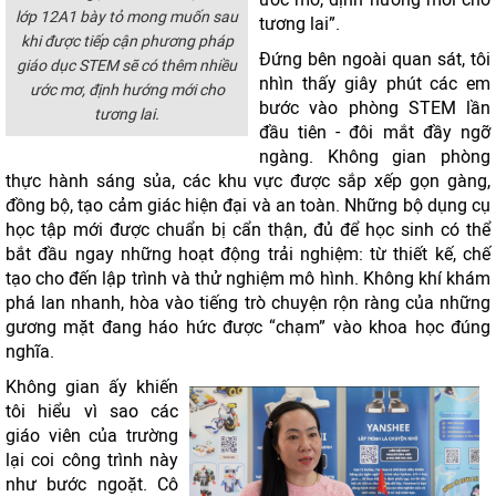
lớp 12A1 bày tỏ mong muốn sau
tương lai”.
khi được tiếp cận phương pháp
Đứng bên ngoài quan sát, tôi
giáo dục STEM sẽ có thêm nhiều
nhìn thấy giây phút các em
ước mơ, định hướng mới cho
bước vào phòng STEM lần
tương lai.
đầu tiên - đôi mắt đầy ngỡ
ngàng. Không gian phòng
thực hành sáng sủa, các khu vực được sắp xếp gọn gàng,
đồng bộ, tạo cảm giác hiện đại và an toàn. Những bộ dụng cụ
học tập mới được chuẩn bị cẩn thận, đủ để học sinh có thể
bắt đầu ngay những hoạt động trải nghiệm: từ thiết kế, chế
tạo cho đến lập trình và thử nghiệm mô hình. Không khí khám
phá lan nhanh, hòa vào tiếng trò chuyện rộn ràng của những
gương mặt đang háo hức được “chạm” vào khoa học đúng
nghĩa.
Không gian ấy khiến
tôi hiểu vì sao các
giáo viên của trường
lại coi công trình này
như bước ngoặt. Cô