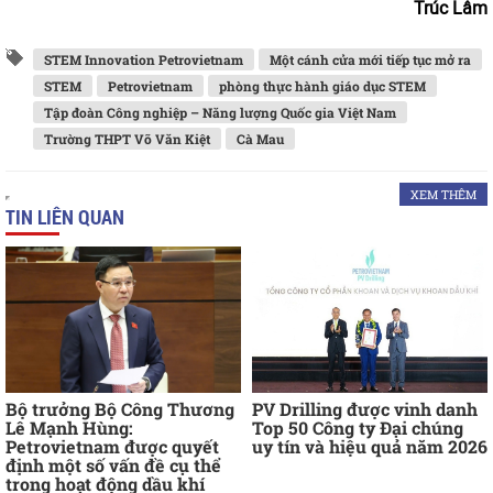
Trúc Lâm
STEM Innovation Petrovietnam
Một cánh cửa mới tiếp tục mở ra
STEM
Petrovietnam
phòng thực hành giáo dục STEM
Tập đoàn Công nghiệp – Năng lượng Quốc gia Việt Nam
Trường THPT Võ Văn Kiệt
Cà Mau
XEM THÊM
TIN LIÊN QUAN
Bộ trưởng Bộ Công Thương
PV Drilling được vinh danh
Lê Mạnh Hùng:
Top 50 Công ty Đại chúng
Petrovietnam được quyết
uy tín và hiệu quả năm 2026
định một số vấn đề cụ thể
trong hoạt động dầu khí