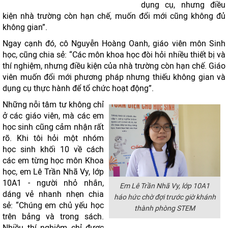
dụng cụ, nhưng điều
kiện nhà trường còn hạn chế, muốn đổi mới cũng không đủ
không gian”.
Ngay cạnh đó, cô Nguyễn Hoàng Oanh, giáo viên môn Sinh
học, cũng chia sẻ: “Các môn khoa học đòi hỏi nhiều thiết bị và
thí nghiệm, nhưng điều kiện của nhà trường còn hạn chế. Giáo
viên muốn đổi mới phương pháp nhưng thiếu không gian và
dụng cụ thực hành để tổ chức hoạt động”.
Những nỗi tâm tư không chỉ
ở các giáo viên, mà các em
học sinh cũng cảm nhận rất
rõ. Khi tôi hỏi một nhóm
học sinh khối 10 về cách
các em từng học môn Khoa
học, em Lê Trần Nhã Vy, lớp
10A1 - người nhỏ nhắn,
Em Lê Trần Nhã Vy, lớp 10A1
dáng vẻ nhanh nhẹn chia
háo hức chờ đợi trước giờ khánh
sẻ: “Chúng em chủ yếu học
thành phòng STEM
trên bảng và trong sách.
Nhiều thí nghiệm chỉ được