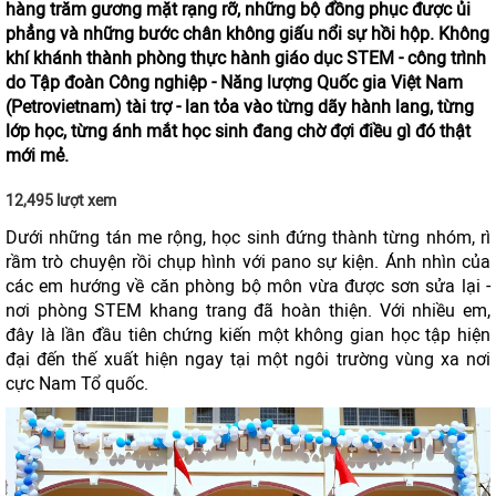
hàng trăm gương mặt rạng rỡ, những bộ đồng phục được ủi
phẳng và những bước chân không giấu nổi sự hồi hộp. Không
khí khánh thành phòng thực hành giáo dục STEM - công trình
do Tập đoàn Công nghiệp - Năng lượng Quốc gia Việt Nam
(Petrovietnam) tài trợ - lan tỏa vào từng dãy hành lang, từng
lớp học, từng ánh mắt học sinh đang chờ đợi điều gì đó thật
mới mẻ.
12,495 lượt xem
Dưới những tán me rộng, học sinh đứng thành từng nhóm, rì
rầm trò chuyện rồi chụp hình với pano sự kiện. Ánh nhìn của
các em hướng về căn phòng bộ môn vừa được sơn sửa lại -
nơi phòng STEM khang trang đã hoàn thiện. Với nhiều em,
đây là lần đầu tiên chứng kiến một không gian học tập hiện
đại đến thế xuất hiện ngay tại một ngôi trường vùng xa nơi
cực Nam Tổ quốc.