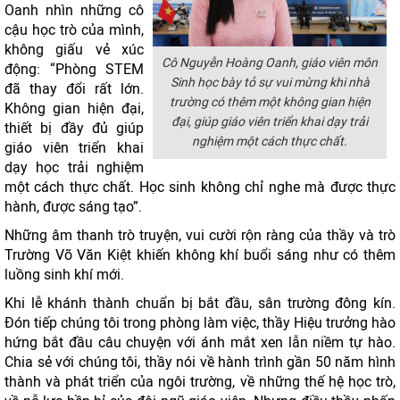
Oanh nhìn những cô
cậu học trò của mình,
không giấu vẻ xúc
Cô Nguyễn Hoàng Oanh, giáo viên môn
động: “Phòng STEM
Sinh học bày tỏ sự vui mừng khi nhà
đã thay đổi rất lớn.
trường có thêm một không gian hiện
Không gian hiện đại,
đại, giúp giáo viên triển khai dạy trải
thiết bị đầy đủ giúp
nghiệm một cách thực chất.
giáo viên triển khai
dạy học trải nghiệm
một cách thực chất. Học sinh không chỉ nghe mà được thực
hành, được sáng tạo”.
Những âm thanh trò truyện, vui cười rộn ràng của thầy và trò
Trường Võ Văn Kiệt khiến không khí buổi sáng như có thêm
luồng sinh khí mới.
Khi lễ khánh thành chuẩn bị bắt đầu, sân trường đông kín.
Đón tiếp chúng tôi trong phòng làm việc, thầy Hiệu trưởng hào
hứng bắt đầu câu chuyện với ánh mắt xen lẫn niềm tự hào.
Chia sẻ với chúng tôi, thầy nói về hành trình gần 50 năm hình
thành và phát triển của ngôi trường, về những thế hệ học trò,