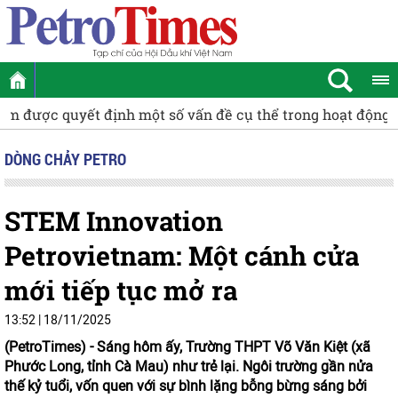
ĐBQH Đào Chí Nghĩa: Tiếp tục hoàn thiện các quy định về
DÒNG CHẢY PETRO
STEM Innovation
Petrovietnam: Một cánh cửa
mới tiếp tục mở ra
13:52 | 18/11/2025
(PetroTimes) -
Sáng hôm ấy, Trường THPT Võ Văn Kiệt (xã
Phước Long, tỉnh Cà Mau) như trẻ lại. Ngôi trường gần nửa
thế kỷ tuổi, vốn quen với sự bình lặng bỗng bừng sáng bởi