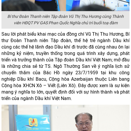
Bí thư Đoàn Thanh niên Tập đoàn Vũ Thị Thu Hương cùng Thành
viên HĐQT PV GAS Phan Quốc Nghĩa chủ trì buổi toạ đàm
Sau lời phát biểu khai mạc của đồng chí Vũ Thị Thu Hương, Bí
thư Đoàn Thanh niên Tập đoàn, thế hệ trẻ ngành Dầu khí
cùng các thế hệ lãnh đạo Dầu khí đi trước đã cùng nhau ôn lại
những kỷ niệm, truyền thống trong quá trình xây dựng, phát
triển và trưởng thành của Tập đoàn Dầu khí Việt Nam; mở đầu
là những chia sẻ từ TS. Ngô Thường San về ý nghĩa lịch sử
chuyến thăm của Bác Hồ ngày 23/7/1959 tại khu công
nghiệp Dầu khí Bacu, Cộng hòa Azerbaijan thuộc Liên bang
Cộng hòa XHCN Xô – Viết (Liên Xô). Đây được xem là sự kiện
mang ý nghĩa to lớn, quyết định đối với sự hình thành và phát
triển của ngành Dầu khí Việt Nam.