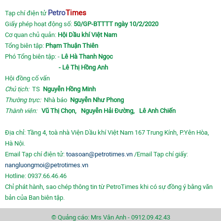
Petro
Times
Tạp chí điện tử
Giấy phép hoạt động số:
50/GP-BTTTT ngày 10/2/2020
Cơ quan chủ quản:
Hội Dầu khí Việt Nam
Tổng biên tập:
Phạm Thuận Thiên
Phó Tổng biên tập: -
Lê Hà Thanh Ngọc
- Lê Thị Hồng Anh
Hội đồng cố vấn
Chủ tịch:
TS
Nguyễn Hồng Minh
Thường trực:
Nhà báo
Nguyễn Như Phong
Thành viên:
Vũ Thị Chọn,
Nguyễn Hải Đường,
Lê Anh Chiến
Địa chỉ: Tầng 4, toà nhà Viện Dầu khí Việt Nam 167 Trung Kính, P.Yên Hòa,
Hà Nội.
Email Tạp chí điện tử:
toasoan@petrotimes.vn
/Email Tạp chí giấy:
nangluongmoi@petrotimes.vn
Hotline: 0937.66.46.46
Chỉ phát hành, sao chép thông tin từ PetroTimes khi có sự đồng ý bằng văn
bản của Ban biên tập.
© Quảng cáo: Mrs Vân Anh - 0912.09.42.43