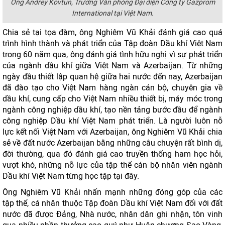
Ông Andrey Kovtun, Trưởng Văn phòng Đại diện Công ty Gazprom
International tại Việt Nam.
Chia sẻ tại tọa đàm, ông Nghiêm Vũ Khải đánh giá cao quá
trình hình thành và phát triển của Tập đoàn Dầu khí Việt Nam
trong 60 năm qua, ông đánh giá tình hữu nghị vì sự phát triển
của ngành dầu khí giữa Việt Nam và Azerbaijan. Từ những
ngày đầu thiết lập quan hệ giữa hai nước đến nay, Azerbaijan
đã đào tạo cho Việt Nam hàng ngàn cán bộ, chuyên gia về
dầu khí, cung cấp cho Việt Nam nhiều thiết bị, máy móc trong
ngành công nghiệp dầu khí, tạo nền tảng bước đầu để ngành
công nghiệp Dầu khí Việt Nam phát triển. Là người luôn nỗ
lực kết nối Việt Nam với Azerbaijan, ông Nghiêm Vũ Khải chia
sẻ về đất nước Azerbaijan bằng những câu chuyện rất bình dị,
đời thường, qua đó đánh giá cao truyền thống ham học hỏi,
vượt khó, những nỗ lực của tập thể cán bộ nhân viên ngành
Dầu khí Việt Nam từng học tập tại đây.
Ông Nghiêm Vũ Khải nhấn mạnh những đóng góp của các
tập thể, cá nhân thuộc Tập đoàn Dầu khí Việt Nam đối với đất
nước đã được Đảng, Nhà nước, nhân dân ghi nhận, tôn vinh