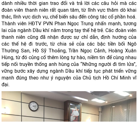
dành nhiều thời gian trao đổi và trả lời các câu hỏi mà các
đoàn viên thanh niên rất quan tâm, từ lĩnh vực thăm dò khai
thác, lĩnh vực dịch vụ, chế biến sâu đến công tác cổ phần hoá.
Thành viên HĐTV PVN Phan Ngọc Trung nhấn mạnh, tương
lai của ngành Dầu khí nằm trong tay thế hệ trẻ. Các đoàn viên
thanh niên cũng đã nhận được sự chỉ dẫn, định hướng của
các thế hệ đi trước, từ chia sẻ của các bậc tiền bối Ngô
Thường San, Hồ Sỹ Thoảng, Trần Ngọc Cảnh, Hoàng Xuân
Hùng, từ đó củng cố thêm lòng tự hào, niềm tin để cùng nhau
tiếp nối truyền thống anh hùng của “Những người đi tìm lửa”,
vững bước xây dựng ngành Dầu khí tiếp tục phát triển vững
mạnh đúng theo như ý nguyện của Chủ tịch Hồ Chí Minh vĩ
đại.