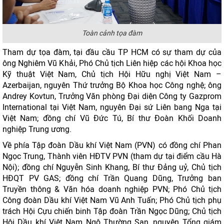
Toàn cảnh tọa đàm
Tham dự tọa đàm, tại đầu cầu TP HCM có sự tham dự của
ông Nghiêm Vũ Khải, Phó Chủ tịch Liên hiệp các hội Khoa học
Kỹ thuật Việt Nam, Chủ tịch Hội Hữu nghị Việt Nam –
Azerbaijan, nguyên Thứ trưởng Bộ Khoa học Công nghệ; ông
Andrey Kovtun, Trưởng Văn phòng Đại diện Công ty Gazprom
International tại Việt Nam, nguyên Đại sứ Liên bang Nga tại
Việt Nam; đồng chí Vũ Đức Tú, Bí thư Đoàn Khối Doanh
nghiệp Trung ương.
Về phía Tập đoàn Dầu khí Việt Nam (PVN) có đồng chí Phan
Ngọc Trung, Thành viên HĐTV PVN (tham dự tại điểm cầu Hà
Nội); đồng chí Nguyễn Sinh Khang, Bí thư Đảng uỷ, Chủ tịch
HĐQT PV GAS; đồng chí Trần Quang Dũng, Trưởng ban
Truyền thông & Văn hóa doanh nghiệp PVN; Phó Chủ tịch
Công đoàn Dầu khí Việt Nam Vũ Anh Tuấn; Phó Chủ tịch phụ
trách Hội Cựu chiến binh Tập đoàn Trần Ngọc Dũng; Chủ tịch
Hội Dầu khí Việt Nam Ngô Thường San, nguyên Tổng giám