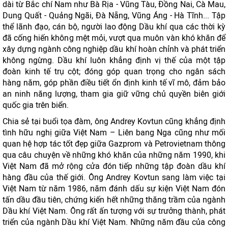
dài từ Bắc chí Nam như Bà Rịa - Vũng Tàu, Đồng Nai, Cà Mau,
Dung Quất - Quảng Ngãi, Đà Nẵng, Vũng Áng - Hà Tĩnh... Tập
thể lãnh đạo, cán bộ, người lao động Dầu khí qua các thời kỳ
đã cống hiến không mệt mỏi, vượt qua muôn vàn khó khăn để
xây dựng ngành công nghiệp dầu khí hoàn chỉnh và phát triển
không ngừng. Dầu khí luôn khẳng định vị thế của một tập
đoàn kinh tế trụ cột; đóng góp quan trọng cho ngân sách
hàng năm, góp phần điều tiết ổn định kinh tế vĩ mô, đảm bảo
an ninh năng lượng, tham gia giữ vững chủ quyền biên giới
quốc gia trên biển.
Chia sẻ tại buổi tọa đàm, ông Andrey Kovtun cũng khẳng định
tình hữu nghị giữa Việt Nam – Liên bang Nga cũng như mối
quan hệ hợp tác tốt đẹp giữa Gazprom và Petrovietnam thông
qua câu chuyện về những khó khăn của những năm 1990, khi
Việt Nam đã mở rộng cửa đón tiếp những tập đoàn dầu khí
hàng đầu của thế giới. Ông Andrey Kovtun sang làm việc tại
Việt Nam từ năm 1986, năm đánh dấu sự kiện Việt Nam đón
tấn dầu đầu tiên, chứng kiến hết những thăng trầm của ngành
Dầu khí Việt Nam. Ông rất ấn tượng với sự trưởng thành, phát
triển của ngành Dầu khí Việt Nam. Những năm đầu của công