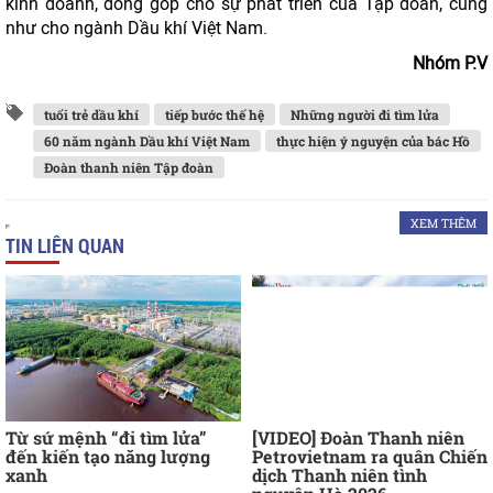
kinh doanh, đóng góp cho sự phát triển của Tập đoàn, cũng
như cho ngành Dầu khí Việt Nam.
Nhóm P.V
tuổi trẻ dầu khí
tiếp bước thế hệ
Những người đi tìm lửa
60 năm ngành Dầu khí Việt Nam
thực hiện ý nguyện của bác Hồ
Đoàn thanh niên Tập đoàn
XEM THÊM
TIN LIÊN QUAN
Từ sứ mệnh “đi tìm lửa”
[VIDEO] Đoàn Thanh niên
đến kiến tạo năng lượng
Petrovietnam ra quân Chiến
xanh
dịch Thanh niên tình