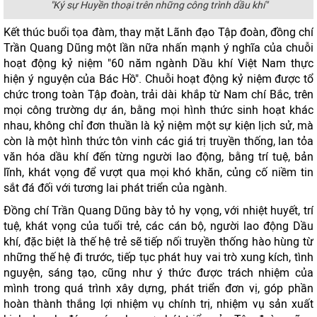
"Ký sự Huyền thoại trên những công trình dầu khí"
Kết thúc buổi tọa đàm, thay mặt Lãnh đạo Tập đoàn, đồng chí
Trần Quang Dũng một lần nữa nhấn mạnh ý nghĩa của chuỗi
hoạt động kỷ niệm "60 năm ngành Dầu khí Việt Nam thực
hiện ý nguyện của Bác Hồ". Chuỗi hoạt động kỷ niệm được tổ
chức trong toàn Tập đoàn, trải dài khắp từ Nam chí Bắc, trên
mọi công trường dự án, bằng mọi hình thức sinh hoạt khác
nhau, không chỉ đơn thuần là kỷ niệm một sự kiện lịch sử, mà
còn là một hình thức tôn vinh các giá trị truyền thống, lan tỏa
văn hóa dầu khí đến từng người lao động, bằng trí tuệ, bản
lĩnh, khát vọng để vượt qua mọi khó khăn, củng cố niềm tin
sắt đá đối với tương lai phát triển của ngành.
Đồng chí Trần Quang Dũng bày tỏ hy vọng, với nhiệt huyết, trí
tuệ, khát vọng của tuổi trẻ, các cán bộ, người lao động Dầu
khí, đặc biệt là thế hệ trẻ sẽ tiếp nối truyền thống hào hùng từ
những thế hệ đi trước, tiếp tục phát huy vai trò xung kích, tình
nguyện, sáng tạo, cũng như ý thức được trách nhiệm của
mình trong quá trình xây dựng, phát triển đơn vị, góp phần
hoàn thành thắng lợi nhiệm vụ chính trị, nhiệm vụ sản xuất