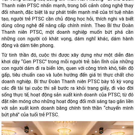
Thanh niên PTSC nhấn mạnh, trong bối cảnh công nghệ thay
đổi nhanh, đặc biệt là sự phát triển mạnh mẽ của trí tuệ nhân
tạo, người trẻ PTSC cần chủ động học hỏi, thích nghi và biết
dùng công nghệ để nâng cấp chính mình. Theo Bí thư Đoàn
Thanh niên PTSC, một doanh nghiệp muốn bứt phá cần
những con người có khát vọng, dám nghĩ khác, dám hành
động và dám tiên phong.
Từ tinh thần đó, cuộc thi được xây dựng như một diễn đàn
khơi dậy “Gen PTSC” trong mỗi người trẻ: bản lĩnh của những
con người dám đi ra biển lớn, quen với công trình khó, tiến độ
gấp, tiêu chuẩn cao và luôn hướng đến giá trị thực chất cho
doanh nghiệp. Bí thư Đoàn Thanh niên PTSC bày tỏ kỳ vọng
các đề tài tại cuộc thi sẽ bước ra khỏi trang giấy, đi vào đời
sống thực tế, hoạt động sản xuất kinh doanh của PTSC; từ đó
đặt nền móng cho những hoạt động đổi mới sáng tạo gắn liền
với sản xuất kinh doanh bằng chính tinh thần “chuyển mình
bứt phá” của tuổi trẻ PTSC.