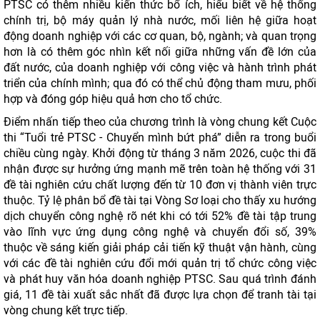
PTSC có thêm nhiều kiến thức bổ ích, hiểu biết về hệ thống
chính trị, bộ máy quản lý nhà nước, mối liên hệ giữa hoạt
động doanh nghiệp với các cơ quan, bộ, ngành; và quan trọng
hơn là có thêm góc nhìn kết nối giữa những vấn đề lớn của
đất nước, của doanh nghiệp với công việc và hành trình phát
triển của chính mình; qua đó có thể chủ động tham mưu, phối
hợp và đóng góp hiệu quả hơn cho tổ chức.
Điểm nhấn tiếp theo của chương trình là vòng chung kết Cuộc
thi “Tuổi trẻ PTSC - Chuyển mình bứt phá” diễn ra trong buổi
chiều cùng ngày. Khởi động từ tháng 3 năm 2026, cuộc thi đã
nhận được sự hưởng ứng mạnh mẽ trên toàn hệ thống với 31
đề tài nghiên cứu chất lượng đến từ 10 đơn vị thành viên trực
thuộc. Tỷ lệ phân bổ đề tài tại Vòng Sơ loại cho thấy xu hướng
dịch chuyển công nghệ rõ nét khi có tới 52% đề tài tập trung
vào lĩnh vực ứng dụng công nghệ và chuyển đổi số, 39%
thuộc về sáng kiến giải pháp cải tiến kỹ thuật vận hành, cùng
với các đề tài nghiên cứu đổi mới quản trị tổ chức công việc
và phát huy văn hóa doanh nghiệp PTSC. Sau quá trình đánh
giá, 11 đề tài xuất sắc nhất đã được lựa chọn để tranh tài tại
vòng chung kết trực tiếp.