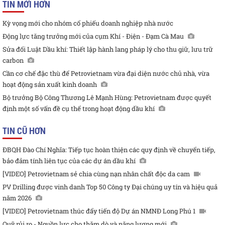
TIN MỚI HƠN
Kỳ vọng mới cho nhóm cổ phiếu doanh nghiệp nhà nước
Động lực tăng trưởng mới của cụm Khí - Điện - Đạm Cà Mau
Sửa đổi Luật Dầu khí: Thiết lập hành lang pháp lý cho thu giữ, lưu trữ
carbon
Cần cơ chế đặc thù để Petrovietnam vừa đại diện nước chủ nhà, vừa
hoạt động sản xuất kinh doanh
Bộ trưởng Bộ Công Thương Lê Mạnh Hùng: Petrovietnam được quyết
định một số vấn đề cụ thể trong hoạt động dầu khí
TIN CŨ HƠN
ĐBQH Đào Chí Nghĩa: Tiếp tục hoàn thiện các quy định về chuyển tiếp,
bảo đảm tính liên tục của các dự án dầu khí
[VIDEO] Petrovietnam sẻ chia cùng nạn nhân chất độc da cam
PV Drilling được vinh danh Top 50 Công ty Đại chúng uy tín và hiệu quả
năm 2026
[VIDEO] Petrovietnam thúc đẩy tiến độ Dự án NMNĐ Long Phú 1
Quỹ rủi ro - Nguồn lực cho thăm dò và năng lượng mới