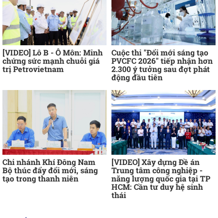
[VIDEO] Lô B - Ô Môn: Minh
Cuộc thi "Đổi mới sáng tạo
chứng sức mạnh chuỗi giá
PVCFC 2026" tiếp nhận hơn
trị Petrovietnam
2.300 ý tưởng sau đợt phát
động đầu tiên
Chi nhánh Khí Đông Nam
[VIDEO] Xây dựng Đề án
Bộ thúc đẩy đổi mới, sáng
Trung tâm công nghiệp -
tạo trong thanh niên
năng lượng quốc gia tại TP
HCM: Cần tư duy hệ sinh
thái