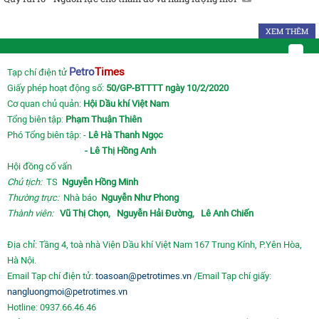
XEM THÊM
Petro
Times
Tạp chí điện tử
Giấy phép hoạt động số:
50/GP-BTTTT ngày 10/2/2020
Cơ quan chủ quản:
Hội Dầu khí Việt Nam
Tổng biên tập:
Phạm Thuận Thiên
Phó Tổng biên tập: -
Lê Hà Thanh Ngọc
- Lê Thị Hồng Anh
Hội đồng cố vấn
Chủ tịch:
TS
Nguyễn Hồng Minh
Thường trực:
Nhà báo
Nguyễn Như Phong
Thành viên:
Vũ Thị Chọn,
Nguyễn Hải Đường,
Lê Anh Chiến
Địa chỉ: Tầng 4, toà nhà Viện Dầu khí Việt Nam 167 Trung Kính, P.Yên Hòa,
Hà Nội.
Email Tạp chí điện tử:
toasoan@petrotimes.vn
/Email Tạp chí giấy:
nangluongmoi@petrotimes.vn
Hotline: 0937.66.46.46