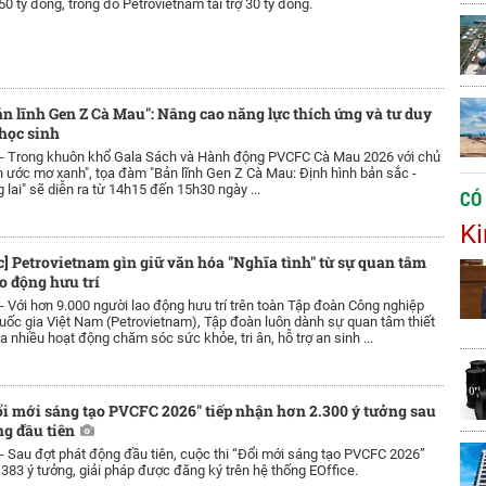
0 tỷ đồng, trong đó Petrovietnam tài trợ 30 tỷ đồng.
n lĩnh Gen Z Cà Mau": Nâng cao năng lực thích ứng và tư duy
 học sinh
 -
Trong khuôn khổ Gala Sách và Hành động PVCFC Cà Mau 2026 với chủ
 ước mơ xanh", tọa đàm "Bản lĩnh Gen Z Cà Mau: Định hình bản sắc -
 lai" sẽ diễn ra từ 14h15 đến 15h30 ngày ...
CÓ
Ki
c] Petrovietnam gìn giữ văn hóa "Nghĩa tình" từ sự quan tâm
ao động hưu trí
 -
Với hơn 9.000 người lao động hưu trí trên toàn Tập đoàn Công nghiệp
ốc gia Việt Nam (Petrovietnam), Tập đoàn luôn dành sự quan tâm thiết
 nhiều hoạt động chăm sóc sức khỏe, tri ân, hỗ trợ an sinh ...
ổi mới sáng tạo PVCFC 2026" tiếp nhận hơn 2.300 ý tưởng sau
ng đầu tiên
 -
Sau đợt phát động đầu tiên, cuộc thi “Đổi mới sáng tạo PVCFC 2026”
.383 ý tưởng, giải pháp được đăng ký trên hệ thống EOffice.