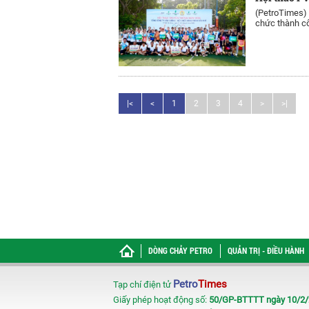
(PetroTimes)
chức thành cô
|<
<
1
2
3
4
>
>|
DÒNG CHẢY PETRO
QUẢN TRỊ - ĐIỀU HÀNH
Petro
Times
Tạp chí điện tử
Giấy phép hoạt động số:
50/GP-BTTTT ngày 10/2