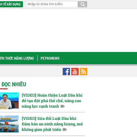
H TẾ XÂY DỰNG
TRI THỨC NĂNG LƯỢNG
PETRONEWS
hất độc da cam
[VIDEO] Petrovietnam chung tay xây dựng Trường THPT Nam Đ
N ĐỌC NHIỀU
[VIDEO] Hoàn thiện Luật Dầu khí
để tạo đột phá thể chế, nâng cao
năng lực cạnh tranh
[VIDEO] Sửa đổi Luật Dầu khí:
Đảm bảo an ninh năng lượng, mở
không gian phát triển