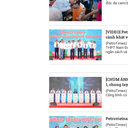
độc da cam/di
[VIDEO] Pe
cánh khát v
(PetroTimes)
THPT Nam Đàn 
ngân sách và 
[CHÙM ẢNH]
1, chung ta
(PetroTimes)
Công trình có
Petrovietn
(PetroTimes)