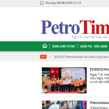
Thứ bảy 08/08/2026 21:12
DÒNG CHẢY PETRO
QUẢN TRỊ - ĐIỀU HÀNH
[VIDEO] Petrovietnam sẻ chia cùng nạn nhâ
[VIDEO] Pet
Ngày 7/8, nh
Hữu Nghị, Pet
cơ sở vật chất
Petrovietna
(PetroTimes)