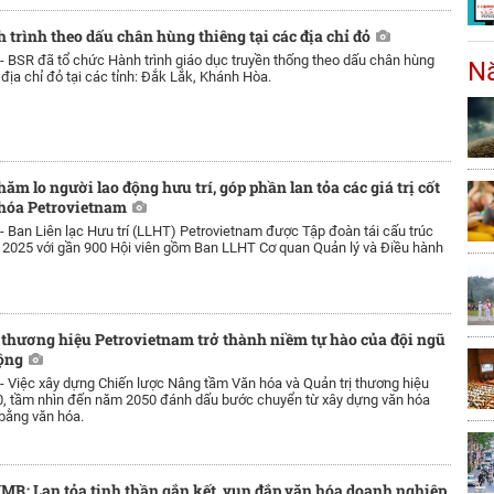
 trình theo dấu chân hùng thiêng tại các địa chỉ đỏ
 -
BSR đã tổ chức Hành trình giáo dục truyền thống theo dấu chân hùng
Nă
 địa chỉ đỏ tại các tỉnh: Đắk Lắk, Khánh Hòa.
ăm lo người lao động hưu trí, góp phần lan tỏa các giá trị cốt
 hóa Petrovietnam
 -
Ban Liên lạc Hưu trí (LLHT) Petrovietnam được Tập đoàn tái cấu trúc
2025 với gần 900 Hội viên gồm Ban LLHT Cơ quan Quản lý và Điều hành
 thương hiệu Petrovietnam trở thành niềm tự hào của đội ngũ
ộng
 -
Việc xây dựng Chiến lược Nâng tầm Văn hóa và Quản trị thương hiệu
, tầm nhìn đến năm 2050 đánh dấu bước chuyển từ xây dựng văn hóa
 bằng văn hóa.
MR: Lan tỏa tinh thần gắn kết, vun đắp văn hóa doanh nghiệp