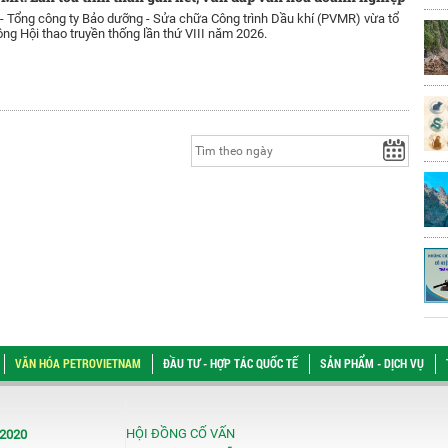
 -
Tổng công ty Bảo dưỡng - Sửa chữa Công trình Dầu khí (PVMR) vừa tổ
ng Hội thao truyền thống lần thứ VIII năm 2026.
VĂN HÓA PETROVIETNAM
ĐẦU TƯ - HỢP TÁC QUỐC TẾ
SẢN PHẨM - DỊCH VỤ
HỘI ĐỒNG CỐ VẤN
/2020