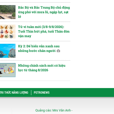
Bắc Bộ và Bắc Trung Bộ chủ động
ứng phó với mưa lũ, ngập lụt, sạt
lở
Tử vi tuần mới (3/8-9/8/2026):
Tuổi Thìn bứt phá, tuổi Thân đón
vận may
Kỳ 2: Để biển vẫn xanh sau
những bước chân người
Những chính sách mới có hiệu
lực từ tháng 8/2026
TRI THỨC NĂNG LƯỢNG
PETRONEWS
Quảng cáo:
Mrs Vân Anh -