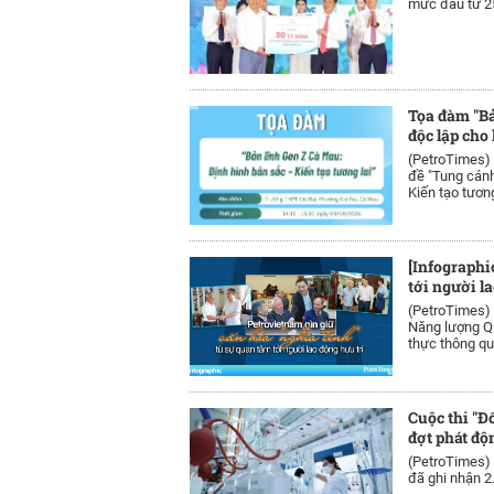
mức đầu tư 25
Tọa đàm "Bả
độc lập cho
(PetroTimes)
đề "Tung cánh
Kiến tạo tương
[Infographi
tới người l
(PetroTimes)
Năng lượng Qu
thực thông qua
Cuộc thi "Đ
đợt phát độ
(PetroTimes)
đã ghi nhận 2