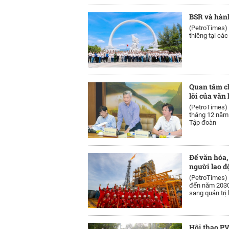
BSR và hành
(PetroTimes)
thiêng tại các
Quan tâm ch
lõi của văn
(PetroTimes)
tháng 12 năm 
Tập đoàn
Để văn hóa,
người lao đ
(PetroTimes)
đến năm 2030
sang quản trị
Hội thao PV