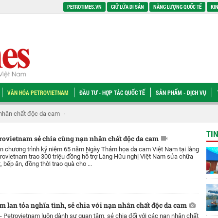
PETROTIMES.VN
GIỮ LỬA DI SẢN
NĂNG LƯỢNG QUỐC TẾ
KIN
VĂN HÓA PETROVIETNAM
ĐẦU TƯ - HỢP TÁC QUỐC TẾ
SẢN PHẨM - DỊCH VỤ
n chất độc da cam
Petrovietnam lan tỏa nghĩa tình, sẻ chia với nạn nhân c
TI
rovietnam sẻ chia cùng nạn nhân chất độc da cam
ân chương trình kỷ niệm 65 năm Ngày Thảm họa da cam Việt Nam tại làng
rovietnam trao 300 triệu đồng hỗ trợ Làng Hữu nghị Việt Nam sửa chữa
, bếp ăn, đồng thời trao quà cho ...
m lan tỏa nghĩa tình, sẻ chia với nạn nhân chất độc da cam
 -
Petrovietnam luôn dành sự quan tâm, sẻ chia đối với các nạn nhân chất