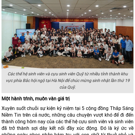
Các thế hệ sinh viên và cựu sinh viên Quỹ từ nhiều tỉnh thành khu
vực phía Bắc hội ngộ tại Hà Nội để chúc mừng sinh nhật lần thứ 19
của Quỹ.
Một hành trình, muôn vàn giá trị
Xuyên suốt chuỗi sự kiện kỷ niệm tại 5 cộng đồng Thắp Sáng
Niềm Tin trên cả nước, những câu chuyện vượt khó để đi đến
thành công hôm nay của các thế hệ cựu sinh viên và sinh viên
đã trở thành sợi dây kết nối đầy xúc động. Đó là ký ức về
những ngày nhọc nhằn bám trụ với con chữ từ thuở nhỏ và