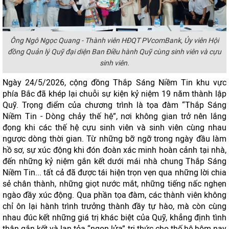
Ông Ngô Ngọc Quang - Thành viên HĐQT PVcomBank, Ủy viên Hội
đồng Quản lý Quỹ đại diện Ban Điều hành Quỹ cùng sinh viên và cựu
sinh viên.
Ngày 24/5/2026, cộng đồng Thắp Sáng Niềm Tin khu vực
phía Bắc đã khép lại chuỗi sự kiện kỷ niệm 19 năm thành lập
Quỹ. Trọng điểm của chương trình là tọa đàm “Thắp Sáng
Niềm Tin - Dòng chảy thế hệ”, nơi không gian trở nên lắng
đọng khi các thế hệ cựu sinh viên và sinh viên cùng nhau
ngược dòng thời gian. Từ những bỡ ngỡ trong ngày đầu làm
hồ sơ, sự xúc động khi đón đoàn xác minh hoàn cảnh tại nhà,
đến những kỷ niệm gắn kết dưới mái nhà chung Thắp Sáng
Niềm Tin... tất cả đã được tái hiện trọn vẹn qua những lời chia
sẻ chân thành, những giọt nước mắt, những tiếng nấc nghẹn
ngào đầy xúc động. Qua phần tọa đàm, các thành viên không
chỉ ôn lại hành trình trưởng thành đầy tự hào, mà còn cùng
nhau đúc kết những giá trị khác biệt của Quỹ, khẳng định tình
thân gắn kết và lan tỏa “ngọn lửa” tri thức cho thế hệ hôm nay