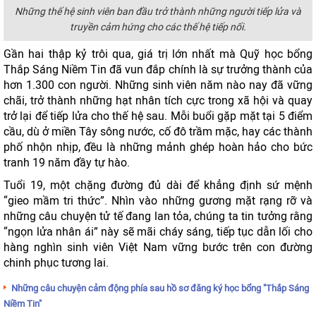
Những thế hệ sinh viên ban đầu trở thành những người tiếp lửa và
truyền cảm hứng cho các thế hệ tiếp nối.
Gần hai thập kỷ trôi qua, giá trị lớn nhất mà Quỹ học bổng
Thắp Sáng Niềm Tin đã vun đắp chính là sự trưởng thành của
hơn 1.300 con người. Những sinh viên năm nào nay đã vững
chãi, trở thành những hạt nhân tích cực trong xã hội và quay
trở lại để tiếp lửa cho thế hệ sau. Mỗi buổi gặp mặt tại 5 điểm
cầu, dù ở miền Tây sông nước, cố đô trầm mặc, hay các thành
phố nhộn nhịp, đều là những mảnh ghép hoàn hảo cho bức
tranh 19 năm đầy tự hào.
Tuổi 19, một chặng đường đủ dài để khẳng định sứ mệnh
“gieo mầm tri thức”. Nhìn vào những gương mặt rạng rỡ và
những câu chuyện tử tế đang lan tỏa, chúng ta tin tưởng rằng
“ngọn lửa nhân ái” này sẽ mãi cháy sáng, tiếp tục dẫn lối cho
hàng nghìn sinh viên Việt Nam vững bước trên con đường
chinh phục tương lai.
Những câu chuyện cảm động phía sau hồ sơ đăng ký học bổng "Thắp Sáng
Niềm Tin"