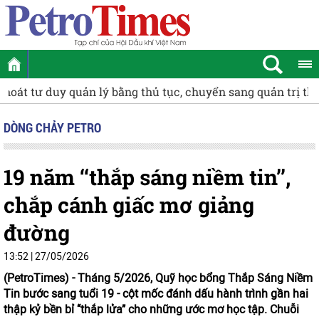
Khởi tranh Giải Bóng bàn Cúp Phân Bón Cà Mau 2026
Cụ
DÒNG CHẢY PETRO
19 năm ‘‘thắp sáng niềm tin’’,
chắp cánh giấc mơ giảng
đường
13:52 | 27/05/2026
(PetroTimes) -
Tháng 5/2026, Quỹ học bổng Thắp Sáng Niềm
Tin bước sang tuổi 19 - cột mốc đánh dấu hành trình gần hai
thập kỷ bền bỉ ‘‘thắp lửa’’ cho những ước mơ học tập. Chuỗi