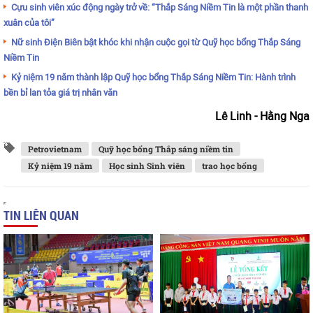
Cựu sinh viên xúc động ngày trở về: “Thắp Sáng Niềm Tin là một phần thanh
xuân của tôi”
Nữ sinh Điện Biên bật khóc khi nhận cuộc gọi từ Quỹ học bổng Thắp Sáng
Niềm Tin
Kỷ niệm 19 năm thành lập Quỹ học bổng Thắp Sáng Niềm Tin: Hành trình
bền bỉ lan tỏa giá trị nhân văn
Lê Linh - Hằng Nga
Petrovietnam
Quỹ học bổng Thắp sáng niềm tin
Kỷ niệm 19 năm
Học sinh Sinh viên
trao học bổng
TIN LIÊN QUAN