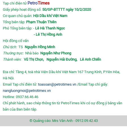
Petro
Times
Tạp chí điện tử
Giấy phép hoạt động số:
50/GP-BTTTT ngày 10/2/2020
Cơ quan chủ quản:
Hội Dầu khí Việt Nam
Tổng biên tập:
Phạm Thuận Thiên
Phó Tổng biên tập: -
Lê Hà Thanh Ngọc
- Lê Thị Hồng Anh
Hội đồng cố vấn
Chủ tịch:
TS
Nguyễn Hồng Minh
Thường trực:
Nhà báo
Nguyễn Như Phong
Thành viên:
Vũ Thị Chọn,
Nguyễn Hải Đường,
Lê Anh Chiến
Địa chỉ: Tầng 4, toà nhà Viện Dầu khí Việt Nam 167 Trung Kính, P.Yên Hòa,
Hà Nội.
Email Tạp chí điện tử:
toasoan@petrotimes.vn
/Email Tạp chí giấy:
nangluongmoi@petrotimes.vn
Hotline: 0937.66.46.46
Chỉ phát hành, sao chép thông tin từ PetroTimes khi có sự đồng ý bằng văn
bản của Ban biên tập.
© Quảng cáo: Mrs Vân Anh - 0912.09.42.43