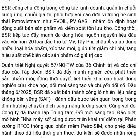
BSR cũng chủ động trong công tác kinh doanh, quản trị chuỗi
cung ứng, chuỗi giá trị; phối hợp với các đơn vị trong hệ sinh
thái Petrovietnam như PVOIL, PV GAS… nhằm ổn định hoạt
động xuất bán sản phẩm và kiểm soát tồn lưu kho. Đồng thời,
BSR tiếp tục đẩy mạnh đa dạng hóa nguồn nguyên liệu đầu
vào với hơn 20 loại dầu thô từ Mỹ, Tây Phi, châu Á và áp dụng
nhiều loại hóa phẩm, xúc tác mới, giúp tiết giảm chi phí, tăng
hiệu suất chế biến các sản phẩm có giá trị cao.
Quán triệt Nghị quyết 57/NQ-TW của Bộ Chính trị và các chỉ
đạo của Tập đoàn, BSR đã đẩy mạnh nghiên cứu, phát triển
sản phẩm mới, đồng thời quyết liệt triển khai các hoạt động
nghiên cứu khoa học, đổi mới sáng tạo và chuyển đổi số. Đầu
tháng 6/2025, BSR đã xuất bán thành công lô nhiên liệu hàng
không bền vững (SAF) - đánh dấu bước tiến quan trọng trong
định hướng chuyển dịch sang năng lượng sạch. Cùng với đó,
Công ty đã thành lập Trung tâm Đổi mới sáng tạo. Đặc biệt,
mô hình “Nhà máy số” cũng được triển khai thí điểm tại Phân
xưởng RFCC thông qua phần mềm Petro-SIM, cho phép điều
hành theo dữ liệu thời gian thực, dự kiến sẽ được nhân rộng