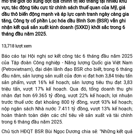
mỏ thế giới do xung đột địa chính trị leo thang tại nhiều khu
vực, tác động tiêu cực từ chính sách thuế quan của Mỹ, giá
dầu thô biến động mạnh và áp lực cạnh tranh ngày càng gia
tăng, Công ty cổ phần Lọc hóa dầu Bình Sơn (BSR) vẫn ghi
nhận kết quả sản xuất kinh doanh (SXKD) khởi sắc trong 6
tháng đầu năm 2025.
13,718 lượt xem
Báo cáo tại Hội nghị sơ kết công tác 6 tháng đầu năm 2025
của Tập đoàn Công nghiệp - Năng lượng Quốc gia Việt Nam
(Petrovietnam), đại diện lãnh đạo BSR cho biết, trong 6 tháng
đầu năm, sản lượng sản xuất của đơn vị đạt hơn 3,84 triệu tấn
sản phẩm, vượt 16% kế hoạch; sản lượng tiêu thụ đạt 3,83
triệu tấn, vượt 17% kế hoạch. Qua đó, tổng doanh thu ghi
nhận đạt hơn 69.365 tỷ đồng, vượt 22% kế hoạch; lợi nhuận
trước thuế ước đạt khoảng 800 tỷ đồng, vượt 93% kế hoạch;
nộp ngân sách Nhà nước 7.411 tỷ đồng, vượt 13% kế hoạch;
hoàn thành toàn diện các chỉ tiêu về sản xuất và tài chính
trong 6 tháng đầu năm 2025.
Chủ tịch HĐQT BSR Bùi Ngọc Dương chia sẻ: "Những kết quả