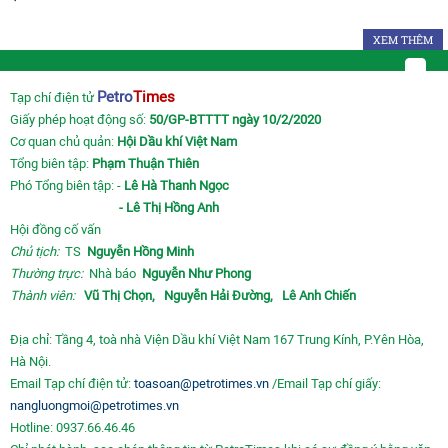
XEM THÊM
Petro
Times
Tạp chí điện tử
Giấy phép hoạt động số:
50/GP-BTTTT ngày 10/2/2020
Cơ quan chủ quản:
Hội Dầu khí Việt Nam
Tổng biên tập:
Phạm Thuận Thiên
Phó Tổng biên tập: -
Lê Hà Thanh Ngọc
- Lê Thị Hồng Anh
Hội đồng cố vấn
Chủ tịch:
TS
Nguyễn Hồng Minh
Thường trực:
Nhà báo
Nguyễn Như Phong
Thành viên:
Vũ Thị Chọn,
Nguyễn Hải Đường,
Lê Anh Chiến
Địa chỉ: Tầng 4, toà nhà Viện Dầu khí Việt Nam 167 Trung Kính, P.Yên Hòa,
Hà Nội.
Email Tạp chí điện tử:
toasoan@petrotimes.vn
/Email Tạp chí giấy:
nangluongmoi@petrotimes.vn
Hotline: 0937.66.46.46