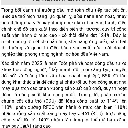
Trong bối cảnh thị trường dầu mỏ toàn cầu tiếp tục bất ổn,
BSR đã thể hiện năng lực quản lý, điều hành linh hoạt, nhạy
bén thông qua việc xây dựng nhiều kịch bản vận hành, điều
chỉnh chế độ sản xuất theo diễn biến thị trường, duy trì công
suất vận hành ở mức cao - có thời điểm đạt 124%. Đây là
minh chứng rõ nét cho bản lĩnh, khả năng ứng biến, nắm bắt
thị trường và quản trị điều hành sản xuất của một doanh
nghiệp tiên phong trong ngành lọc hóa dầu Việt Nam.
Xác định năm 2025 là năm “đột phá về hoạt động đầu tư và
khoa học công nghệ”, “đẩy mạnh đổi mới sáng tạo, chuyển
đổi số” và “nâng tầm văn hóa doanh nghiệp”, BSR đã tận
dụng khai thác triệt để các giải pháp tối ưu hóa công suất nhà
máy dựa trên các phân xưởng sản xuất chủ chốt, duy trì hoạt
động ở công suất khả dụng nhất. Trong đó, phân xưởng
chưng cất dầu thô (CDU) đã tăng công suất từ 114% lên
118%; phân xưởng RFCC vận hành ở mức cận biên 110%;
phân xưởng sản xuất xăng máy bay JetA1 (KTU) được nâng
công suất lên tới 140% nhằm tận dụng lợi thế giá bán xăng
máy bay JetA1 tăng cao.