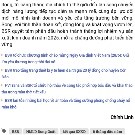
động, từ căng thẳng địa chính trị thế giới đến làn sóng chuyển
dịch năng lượng tiếp tục diễn ra mạnh mẽ, cùng áp lực đổi
mới mô hình kinh doanh và yêu cầu tăng trưởng bền vững.
Song, với tinh thần đoàn kết, đồng lòng và khát vọng vươn lên,
BSR quyết tâm phấn đấu hoàn thành thắng lợi nhiệm vụ sản
xuất kinh doanh năm 2025, mở ra chặng đường phát triển bền
vững.
BSR tổ chức chương trình chào mừng Ngày Gia đình Việt Nam (28/6): Giữ
lửa yêu thương trong thời đại số
BSR trao tặng trang thiết bị y tế hiện đại trị giá 20 tỷ đồng cho huyện Côn
Đảo
PVTrans và BSR tổ chức hội thảo về công tác phối hợp bốc dầu và khai thác
tàu trong mùa thời tiết xấu
BSR lan tỏa những bài học về an toàn và tăng cường phòng chống cháy nổ
mùa khô
Chính Linh
BSR
NMLD Dung Quất
kết quả SXKD
6 tháng đầu năm