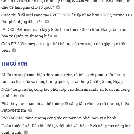
Chi bộ PVNDB sinh hoạt định kỳ tháng 8/2026 với chủ đề “Khát vọng tìm
dầu để làm giàu cho Tổ quốc”
Cuộc thi "Đổi mới sáng tạo PVCFC 2026" tiếp nhận hơn 2.300 ý tưởng sau
đợt phát động đầu tiên
[VIDEO] Petrovietnam lấy ý kiến hoàn thiện Chiến lược Nâng tầm văn
hóa và Quản trị thương hiệu
Giàn RP-3 Vietsovpetro kịp thời hỗ trợ, cấp cứu ngư dân gặp nạn trên
biển
TIN CŨ HƠN
Khẩn trương hoàn thiện đề xuất cơ chế, chính sách phát triển Trung
tâm lọc hóa dầu và năng lượng quốc gia tại Dung Quất (Quảng Ngãi)
NCSP tăng cường công tác phối hợp bảo đảm an ninh, an toàn các công
trình khí
Phát huy sức mạnh toàn hệ thống để nâng tầm văn hóa và thương hiệu
Petrovietnam
PV GAS CNG tăng cường công tác an toàn và phối hợp vận hành
Hoàn thiện Luật Dầu khí để tạo đột phá về thể chế và nâng cao năng lực
cạnh tranh