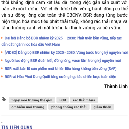
thời khẳng định cam kết lâu dài trong việc gắn sản xuất với
bảo vệ môi trường. Với chiến lược bền vững, hành động cụ thể
và sự đồng lòng của toàn thể CBCNV, BSR đang từng bước
hiện thực hóa mục tiêu phát thải thấp, không rác thải nhựa và
tăng trưởng xanh vì một tương lai thịnh vượng và bền vững.
Đại hội Đảng bộ BSR nhiệm kỳ 2025 – 2030: Phát triển bền vững, tiếp tục
dẫn dắt ngành lọc hóa dầu Việt Nam
[VIDEO] Đảng bộ BSR nhiệm kỳ 2025 - 2030: Vững bước trong kỷ nguyên mới
Người lao động BSR đoàn kết, đồng lòng, vươn tầm trong kỷ nguyên mới
BSR xuất bán lô sản phẩm mới Nhiên liệu hàng không bền vững (SAF)
BSR và Hòa Phát Dung Quất tăng cường hợp tác chiến lược toàn diện
Thành Linh
ngày môi trường thế giới
BSR
rác thải nhựa
ô nhiễm môi trường
phóng chống rác thải
giảm thiểu
TIN LIÊN QUAN