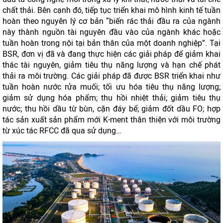
chất thải. Bên cạnh đó, tiếp tục triển khai mô hình kinh tế tuần
hoàn theo nguyên lý cơ bản “biến rác thải đầu ra của ngành
này thành nguồn tài nguyên đầu vào của ngành khác hoặc
tuần hoàn trong nội tại bản thân của một doanh nghiệp”. Tại
BSR, đơn vị đã và đang thực hiện các giải pháp để giảm khai
thác tài nguyên, giảm tiêu thụ năng lượng và hạn chế phát
thải ra môi trường. Các giải pháp đã được BSR triển khai như
tuần hoàn nước rửa muối; tối ưu hóa tiêu thụ năng lượng;
giảm sử dụng hóa phẩm; thu hồi nhiệt thải; giảm tiêu thụ
nước; thu hồi dầu từ bùn, cặn đáy bể; giảm đốt dầu FO; hợp
tác sản xuất sản phẩm mới K-ment thân thiện với môi trường
từ xúc tác RFCC đã qua sử dụng…