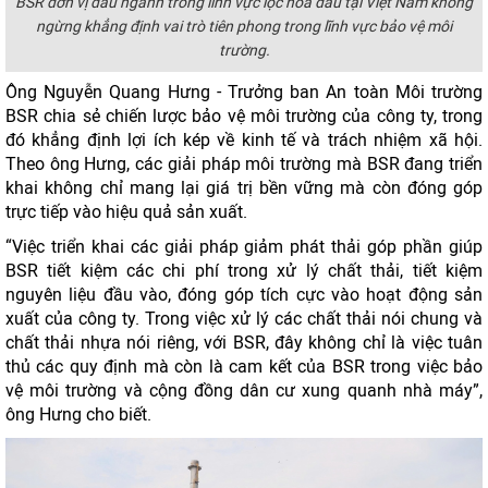
BSR đơn vị đầu ngành trong lĩnh vực lọc hóa dầu tại Việt Nam không
ngừng khẳng định vai trò tiên phong trong lĩnh vực bảo vệ môi
trường.
Ông Nguyễn Quang Hưng - Trưởng ban An toàn Môi trường
BSR chia sẻ chiến lược bảo vệ môi trường của công ty, trong
đó khẳng định lợi ích kép về kinh tế và trách nhiệm xã hội.
Theo ông Hưng, các giải pháp môi trường mà BSR đang triển
khai không chỉ mang lại giá trị bền vững mà còn đóng góp
trực tiếp vào hiệu quả sản xuất.
“Việc triển khai các giải pháp giảm phát thải góp phần giúp
BSR tiết kiệm các chi phí trong xử lý chất thải, tiết kiệm
nguyên liệu đầu vào, đóng góp tích cực vào hoạt động sản
xuất của công ty. Trong việc xử lý các chất thải nói chung và
chất thải nhựa nói riêng, với BSR, đây không chỉ là việc tuân
thủ các quy định mà còn là cam kết của BSR trong việc bảo
vệ môi trường và cộng đồng dân cư xung quanh nhà máy”,
ông Hưng cho biết.