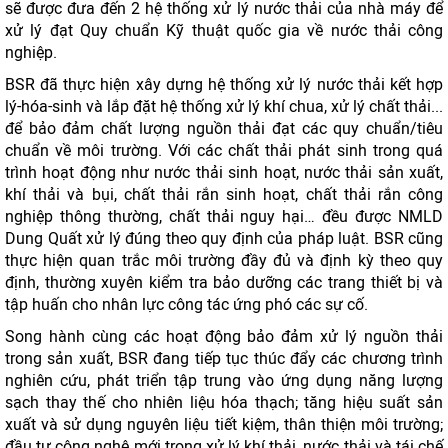
sẽ được đưa đến 2 hệ thống xử lý nước thải của nhà máy để
xử lý đạt Quy chuẩn Kỹ thuật quốc gia về nước thải công
nghiệp.
BSR đã thực hiện xây dựng hệ thống xử lý nước thải kết hợp
lý-hóa-sinh và lắp đặt hệ thống xử lý khí chua, xử lý chất thải...
để bảo đảm chất lượng nguồn thải đạt các quy chuẩn/tiêu
chuẩn về môi trường. Với các chất thải phát sinh trong quá
trình hoạt động như nước thải sinh hoạt, nước thải sản xuất,
khí thải và bụi, chất thải rắn sinh hoạt, chất thải rắn công
nghiệp thông thường, chất thải nguy hại… đều được NMLD
Dung Quất xử lý đúng theo quy định của pháp luật. BSR cũng
thực hiện quan trắc môi trường đầy đủ và định kỳ theo quy
định, thường xuyên kiểm tra bảo dưỡng các trang thiết bị và
tập huấn cho nhân lực công tác ứng phó các sự cố.
Song hành cùng các hoạt động bảo đảm xử lý nguồn thải
trong sản xuất, BSR đang tiếp tục thúc đẩy các chương trình
nghiên cứu, phát triển tập trung vào ứng dụng năng lượng
sạch thay thế cho nhiên liệu hóa thạch; tăng hiệu suất sản
xuất và sử dụng nguyên liệu tiết kiệm, thân thiện môi trường;
đầu tư công nghệ mới trong xử lý khí thải, nước thải và tái chế