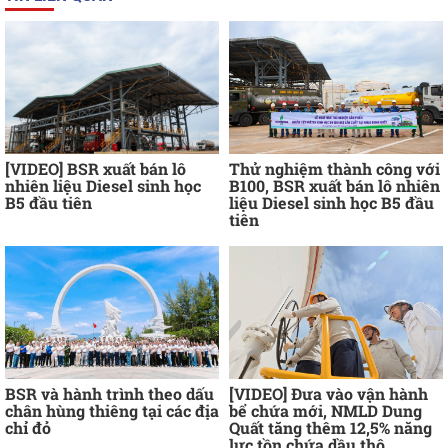
[VIDEO] BSR xuất bán lô
Thử nghiệm thành công với
nhiên liệu Diesel sinh học
B100, BSR xuất bán lô nhiên
B5 đầu tiên
liệu Diesel sinh học B5 đầu
tiên
BSR và hành trình theo dấu
[VIDEO] Đưa vào vận hành
chân hùng thiêng tại các địa
bể chứa mới, NMLD Dung
chỉ đỏ
Quất tăng thêm 12,5% năng
lực tồn chứa dầu thô