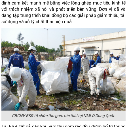
định cam kết mạnh mẽ bằng việc lồng ghép mục tiêu kinh tế
với trách nhiệm xã hội và phát triển bền vững. Đơn vị đã và
đang tập trung triển khai đồng bộ các giải pháp giảm thiểu, tái
sử dụng và xử lý chất thải hiệu quả.
CBCNV BSR tổ chức thu gom rác thải tại NMLD Dung Quất.
Tại BSR, tất cả các khu vực thu gom rác đều được bố trí thùng