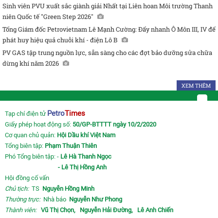
Sinh viên PVU xuất sắc giành giải Nhất tại Liên hoan Môi trường Thanh
niên Quốc tế "Green Step 2026"
Tổng Giám đốc Petrovietnam Lê Mạnh Cường: Đẩy nhanh Ô Môn III, IV để
phát huy hiệu quả chuỗi khí - điện Lô B
PV GAS tập trung nguồn lực, sẵn sàng cho các đợt bảo dưỡng sửa chữa
dừng khí năm 2026
XEM THÊM
Petro
Times
Tạp chí điện tử
Giấy phép hoạt động số:
50/GP-BTTTT ngày 10/2/2020
Cơ quan chủ quản:
Hội Dầu khí Việt Nam
Tổng biên tập:
Phạm Thuận Thiên
Phó Tổng biên tập: -
Lê Hà Thanh Ngọc
- Lê Thị Hồng Anh
Hội đồng cố vấn
Chủ tịch:
TS
Nguyễn Hồng Minh
Thường trực:
Nhà báo
Nguyễn Như Phong
Thành viên:
Vũ Thị Chọn,
Nguyễn Hải Đường,
Lê Anh Chiến