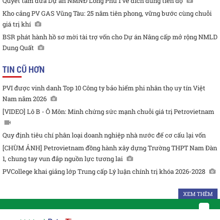
Quyết tâm đưa Dự án NMNĐ Long Phú 1 về đích đúng tiến độ
Kho cảng PV GAS Vũng Tàu: 25 năm tiên phong, vững bước cùng chuỗi
giá trị khí
BSR phát hành hồ sơ mời tài trợ vốn cho Dự án Nâng cấp mở rộng NMLD
Dung Quất
TIN CŨ HƠN
PVI được vinh danh Top 10 Công ty bảo hiểm phi nhân thọ uy tín Việt
Nam năm 2026
[VIDEO] Lô B - Ô Môn: Minh chứng sức mạnh chuỗi giá trị Petrovietnam
Quy định tiêu chí phân loại doanh nghiệp nhà nước để cơ cấu lại vốn
[CHÙM ẢNH] Petrovietnam đồng hành xây dựng Trường THPT Nam Đàn
1, chung tay vun đắp nguồn lực tương lai
PVCollege khai giảng lớp Trung cấp Lý luận chính trị khóa 2026-2028
XEM THÊM