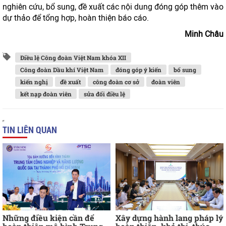
nghiên cứu, bổ sung, đề xuất các nội dung đóng góp thêm vào
dự thảo để tổng hợp, hoàn thiện báo cáo.
Minh Châu
Điều lệ Công đoàn Việt Nam khóa XII
Công đoàn Dầu khí Việt Nam
đóng góp ý kiến
bổ sung
kiến nghị
đề xuất
công đoàn cơ sở
đoàn viên
kết nạp đoàn viên
sửa đổi điều lệ
TIN LIÊN QUAN
Những điều kiện cần để
Xây dựng hành lang pháp lý