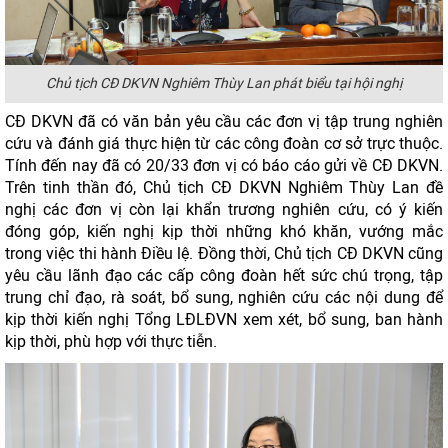
Chủ tịch CĐ DKVN Nghiêm Thùy Lan phát biểu tại hội nghị
CĐ DKVN đã có văn bản yêu cầu các đơn vị tập trung nghiên
cứu và đánh giá thực hiện từ các công đoàn cơ sở trực thuộc.
Tính đến nay đã có 20/33 đơn vị có báo cáo gửi về CĐ DKVN.
Trên tinh thần đó, Chủ tịch CĐ DKVN Nghiêm Thùy Lan đề
nghị các đơn vị còn lại khẩn trương nghiên cứu, có ý kiến
đóng góp, kiến nghị kịp thời những khó khăn, vướng mắc
trong việc thi hành Điều lệ. Đồng thời, Chủ tịch CĐ DKVN cũng
yêu cầu lãnh đạo các cấp công đoàn hết sức chú trọng, tập
trung chỉ đạo, rà soát, bổ sung, nghiên cứu các nội dung để
kịp thời kiến nghị Tổng LĐLĐVN xem xét, bổ sung, ban hành
kịp thời, phù hợp với thực tiễn.