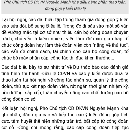
Phó Chủ tịch CĐ DKVN Nguyễn Mạnh Kha điều hành phần thảo luận,
đóng góp ý kiến Điều lệ
Tại hội nghị, các đại biểu tập trung tham gia đóng góp ý kiến
vào sửa đổi, bổ sung Điều lệ. Trong đó đi sâu vào một số vấn
đề vướng mắc tại cơ sở như thiếu cán bộ công đoàn chuyên
trách, chủ yếu là kiêm nhiệm, việc làm đơn xin gia nhập tổ
chức công đoàn hay làm thẻ đoàn viên còn "nặng về thủ tục",
các vấn đề chính sách, tài chính cho cán bộ công đoàn, tổ
chức bộ máy phân cấp, công tác thi đua khen thưởng...
Các đại biểu bày tỏ sự nhất trí về Dự thảo báo cáo đánh giá
tình hình thi hành Điều lệ CĐVN và các ý kiến được đưa ra
thảo luận tại hội nghị về công tác nhân sự, quản lý thẻ công
đoàn, thủ tục kết nạp đoàn viên, rút ngắn thời gian nhiệm kỳ,
bồi dưỡng, sắp xếp, luân chuyển nâng cao chất lượng cán bộ
công đoàn cơ sở.
Kết luận hội nghị, Phó Chủ tịch CĐ DKVN Nguyễn Mạnh Kha
ghi nhận, đánh giá cao và tiếp thu các ý kiến đóng góp tích
cực, tâm huyết thể hiện những trăn trở, bất cập từ công đoàn
cơ sở. Đồng chí mong rằng, các cấp công đoàn tiếp tục