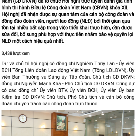
Nam (CĐ DKVN) đã tổ chức Hội nghị trực tuyến đánh giá tình
hình thi hành Điều lệ Công đoàn Việt Nam (CĐVN) khóa XII.
Hội nghị đã nhận được sự quan tâm của cán bộ công đoàn và
đông đảo đoàn viên, người lao động (NLĐ) bởi thời gian qua
tồn tại nhiều bất cập trong việc triển khai thực hiện, cần được
sửa đổi, bổ sung phù hợp với thực tiễn nhằm bảo vệ quyền lợi
NLĐ một cách hiệu quả nhất.
3,438 lượt xem
Dự và chủ trì hội nghị có đồng chí Nghiêm Thùy Lan - Ủy viên
BCH Tổng Liên đoàn Lao động Việt Nam (Tổng LĐLĐVN), Ủy
viên Ban Thường vụ Đảng ủy Tập đoàn, Chủ tịch CĐ DKVN;
đồng chí Nguyễn Mạnh Kha - Phó Chủ tịch CĐ DKVN. Cùng dự
có các đồng chí Ủy viên BTV, Ủy viên BCH, Ủy viên Ủy ban
Kiểm tra CĐ DKVN; Chủ tịch, Phó Chủ tịch và cán bộ công
đoàn chuyên trách các công đoàn trực thuộc