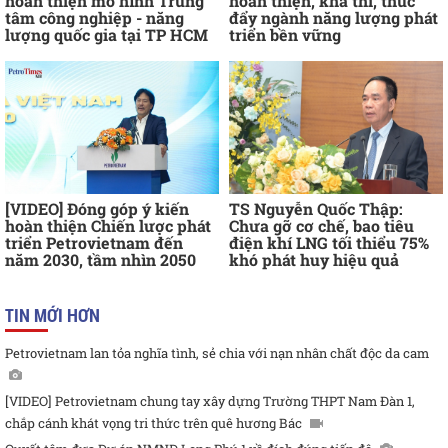
hoàn thiện mô hình Trung
hoàn thiện, khả thi, thúc
tâm công nghiệp - năng
đẩy ngành năng lượng phát
lượng quốc gia tại TP HCM
triển bền vững
[VIDEO] Đóng góp ý kiến
TS Nguyễn Quốc Thập:
hoàn thiện Chiến lược phát
Chưa gỡ cơ chế, bao tiêu
triển Petrovietnam đến
điện khí LNG tối thiểu 75%
năm 2030, tầm nhìn 2050
khó phát huy hiệu quả
TIN MỚI HƠN
Petrovietnam lan tỏa nghĩa tình, sẻ chia với nạn nhân chất độc da cam
[VIDEO] Petrovietnam chung tay xây dựng Trường THPT Nam Đàn 1,
chắp cánh khát vọng tri thức trên quê hương Bác