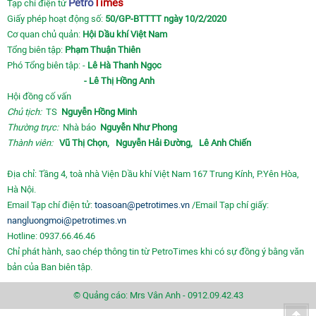
Petro
Times
Tạp chí điện tử
Giấy phép hoạt động số:
50/GP-BTTTT ngày 10/2/2020
Cơ quan chủ quản:
Hội Dầu khí Việt Nam
Tổng biên tập:
Phạm Thuận Thiên
Phó Tổng biên tập: -
Lê Hà Thanh Ngọc
- Lê Thị Hồng Anh
Hội đồng cố vấn
Chủ tịch:
TS
Nguyễn Hồng Minh
Thường trực:
Nhà báo
Nguyễn Như Phong
Thành viên:
Vũ Thị Chọn,
Nguyễn Hải Đường,
Lê Anh Chiến
Địa chỉ: Tầng 4, toà nhà Viện Dầu khí Việt Nam 167 Trung Kính, P.Yên Hòa,
Hà Nội.
Email Tạp chí điện tử:
toasoan@petrotimes.vn
/Email Tạp chí giấy:
nangluongmoi@petrotimes.vn
Hotline: 0937.66.46.46
Chỉ phát hành, sao chép thông tin từ PetroTimes khi có sự đồng ý bằng văn
bản của Ban biên tập.
© Quảng cáo: Mrs Vân Anh - 0912.09.42.43