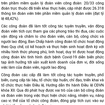
trên phầm mềm quản lý đoàn viên công đoàn: 20/33 công
đoàn trực thuộc đã triển khai thực hiện, cập nhật được 26.318
thông tin đoàn viên trên phần mềm quản lý đoàn viên (đạt tỷ
lệ 48,42%).
Các công đoàn đã làm tốt công tác tuyên truyền, vận động
đoàn viên tích cực tham gia các phong trào thi đua, các cuộc
vận động và chăm lo cho đoàn viên, cán bộ, công chức và
người lao động; Ban Chấp hành công đoàn tổ chức hoạt động
theo Quy chế, có kế hoạch và thực hiện sinh hoạt định kỳ với
nhiều hình thức phong phú, linh hoạt, duy trì được hoạt động
công đoàn khi tình hình dịch bệnh Covid-19 diễn biến phức
tạp ảnh hưởng tới sản xuất kinh doanh của đơn vị, đời sống
việc làm của đoàn viên, người lao động.
Công đoàn các cấp đã làm tốt công tác tuyên truyền, phổ
biến, cung cấp tài liệu, tổ chức tập huấn, chỉ đạo, triển khai và
tổ chức thực hiện Điều lệ, Hướng dẫn thi hành Điều lệ CĐVN
khóa XII. Qua đó phát huy được vai trò của cán bộ công đoàn
và đoàn viên trong việc thực hiện chức năng, nhiệm vụ, nâng
cao vị thế của tổ chức công đoàn, đóng góp tích cực vào sự