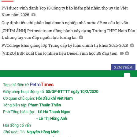
PVI được vinh danh Top 10 Công ty bảo hiểm phi nhân thọ uy tín Việt
Nam năm 2026
Quy định tiêu chí phân loại doanh nghiệp nhà nước để cơ cấu lại vốn
[CHÙM ẢNH] Petrovietnam đồng hành xây dựng Trường THPT Nam Đàn
1, chung tay vun đắp nguồn lực tương lai
PVCollege khai giảng lớp Trung cấp Lý luận chính trị khóa 2026-2028
[VIDEO] BSR xuất bán lô nhiên liệu Diesel sinh học B5 đầu tiên
XEM THÊM
Petro
Times
Tạp chí điện tử
Giấy phép hoạt động số:
50/GP-BTTTT ngày 10/2/2020
Cơ quan chủ quản:
Hội Dầu khí Việt Nam
Tổng biên tập:
Phạm Thuận Thiên
Phó Tổng biên tập: -
Lê Hà Thanh Ngọc
- Lê Thị Hồng Anh
Hội đồng cố vấn
Chủ tịch:
TS
Nguyễn Hồng Minh