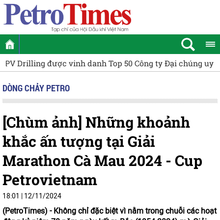
[VIDEO] Petrovietnam thúc đẩy tiến độ Dự án NMNĐ Long
DÒNG CHẢY PETRO
[Chùm ảnh] Những khoảnh
khắc ấn tượng tại Giải
Marathon Cà Mau 2024 - Cup
Petrovietnam
18:01 | 12/11/2024
(PetroTimes) -
Không chỉ đặc biệt vì nằm trong chuỗi các hoạt