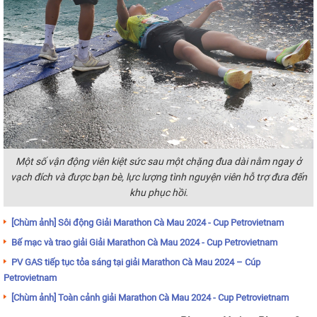
Một số vận động viên kiệt sức sau một chặng đua dài nằm ngay ở
vạch đích và được bạn bè, lực lượng tình nguyện viên hỗ trợ đưa đến
khu phục hồi.
[Chùm ảnh] Sôi động Giải Marathon Cà Mau 2024 - Cup Petrovietnam
Bế mạc và trao giải Giải Marathon Cà Mau 2024 - Cup Petrovietnam
PV GAS tiếp tục tỏa sáng tại giải Marathon Cà Mau 2024 – Cúp
Petrovietnam
[Chùm ảnh] Toàn cảnh giải Marathon Cà Mau 2024 - Cup Petrovietnam