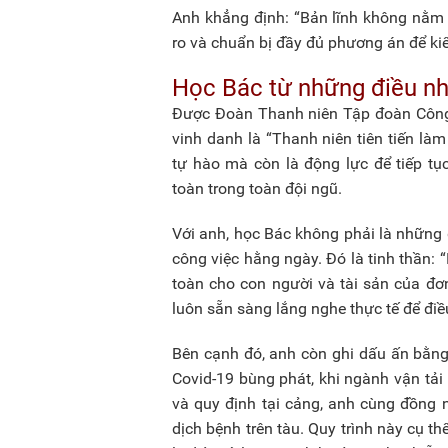
Anh khẳng định: “Bản lĩnh không nằm ở
ro và chuẩn bị đầy đủ phương án để ki
Học Bác từ những điều nh
Được Đoàn Thanh niên Tập đoàn Công 
vinh danh là “Thanh niên tiên tiến là
tự hào mà còn là động lực để tiếp tụ
toàn trong toàn đội ngũ.
Với anh, học Bác không phải là những đ
công việc hằng ngày. Đó là tinh thần:
toàn cho con người và tài sản của đơn 
luôn sẵn sàng lắng nghe thực tế để điề
Bên cạnh đó, anh còn ghi dấu ấn bằng c
Covid-19 bùng phát, khi ngành vận tải 
và quy định tại cảng, anh cùng đồng 
dịch bệnh trên tàu. Quy trình này cụ t