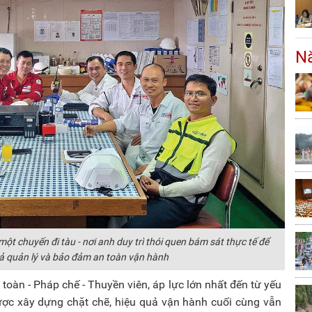
Nă
t chuyến đi tàu - nơi anh duy trì thói quen bám sát thực tế để
ả quản lý và bảo đảm an toàn vận hành
oàn - Pháp chế - Thuyền viên, áp lực lớn nhất đến từ yếu
được xây dựng chặt chẽ, hiệu quả vận hành cuối cùng vẫn