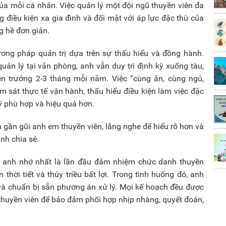
ủa mỗi cá nhân. Việc quản lý một đội ngũ thuyền viên đa
ng điều kiện xa gia đình và đối mặt với áp lực đặc thù của
g hề đơn giản.
ương pháp quản trị dựa trên sự thấu hiểu và đồng hành.
ản lý tại văn phòng, anh vẫn duy trì định kỳ xuống tàu,
n trưởng 2-3 tháng mỗi năm. Việc “cùng ăn, cùng ngủ,
m sát thực tế vận hành, thấu hiểu điều kiện làm việc đặc
lý phù hợp và hiệu quả hơn.
iện gần gũi anh em thuyền viên, lắng nghe để hiểu rõ hơn và
anh chia sẻ.
ến anh nhớ nhất là lần đầu đảm nhiệm chức danh thuyền
 thời tiết và thủy triều bất lợi. Trong tình huống đó, anh
 và chuẩn bị sẵn phương án xử lý. Mọi kế hoạch đều được
à thuyền viên để bảo đảm phối hợp nhịp nhàng, quyết đoán,