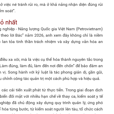
 việc né tránh rủi ro, mà ở khả năng nhận diện đúng rủi
ểm soát”.
ỏ nhất
nghiệp - Năng lượng Quốc gia Việt Nam (Petrovietnam)
m theo lời Bác” năm 2026, anh xem đây không chỉ là niềm
c lan tỏa tinh thần trách nhiệm và xây dựng văn hóa an
iều xa xôi, mà là việc cụ thể hóa thành nguyên tắc trong
 “Làm đúng, làm đủ, làm đến nơi đến chốn” để bảo đảm an
vị. Song hành với kỷ luật là tác phong giản dị, gần gũi,
u chỉnh công tác quản trị một cách phù hợp và hiệu quả.
ác cải tiến xuất phát từ thực tiễn. Trong giai đoạn dịch
biển đối mặt với nhiều hạn chế về thay ca, kiểm soát y tế
nghiệp đã chủ động xây dựng quy trình quản lý, ứng phó
hể hóa từng bước, từ kiểm soát người lên tàu, tổ chức cách