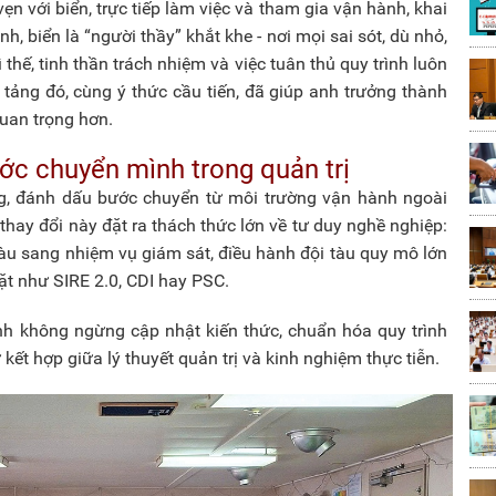
ẹn với biển, trực tiếp làm việc và tham gia vận hành, khai
nh, biển là “người thầy” khắt khe - nơi mọi sai sót, dù nhỏ,
 thế, tinh thần trách nhiệm và việc tuân thủ quy trình luôn
tảng đó, cùng ý thức cầu tiến, đã giúp anh trưởng thành
uan trọng hơn.
ước chuyển mình trong quản trị
g, đánh dấu bước chuyển từ môi trường vận hành ngoài
 thay đổi này đặt ra thách thức lớn về tư duy nghề nghiệp:
n tàu sang nhiệm vụ giám sát, điều hành đội tàu quy mô lớn
ặt như SIRE 2.0, CDI hay PSC.
anh không ngừng cập nhật kiến thức, chuẩn hóa quy trình
 kết hợp giữa lý thuyết quản trị và kinh nghiệm thực tiễn.