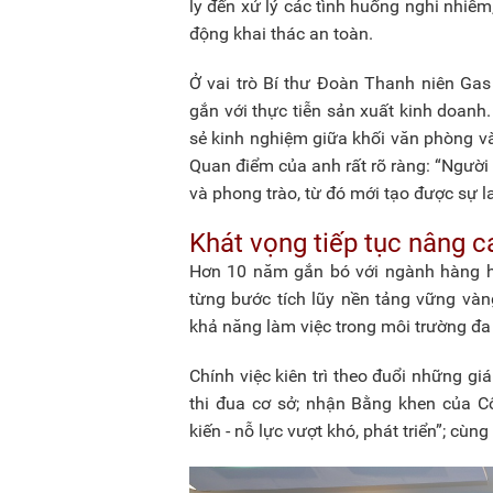
ly đến xử lý các tình huống nghi nhiễm
động khai thác an toàn.
Ở vai trò Bí thư Đoàn Thanh niên Gas
gắn với thực tiễn sản xuất kinh doanh.
sẻ kinh nghiệm giữa khối văn phòng và
Quan điểm của anh rất rõ ràng: “Ngườ
và phong trào, từ đó mới tạo được sự l
Khát vọng tiếp tục nâng c
Hơn 10 năm gắn bó với ngành hàng hải
từng bước tích lũy nền tảng vững vàn
khả năng làm việc trong môi trường đa
Chính việc kiên trì theo đuổi những gi
thi đua cơ sở; nhận Bằng khen của Cô
kiến - nỗ lực vượt khó, phát triển”; cùn