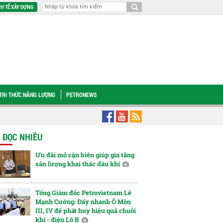
H TẾ XÂY DỰNG
TRI THỨC NĂNG LƯỢNG
PETRONEWS
Trường THPT Nam Đàn 1, chung tay vun đắp nguồn lực tương lai
PVCollege
N ĐỌC NHIỀU
Ưu đãi mỏ cận biên giúp gia tăng
sản lượng khai thác dầu khí
Tổng Giám đốc Petrovietnam Lê
Mạnh Cường: Đẩy nhanh Ô Môn
III, IV để phát huy hiệu quả chuỗi
khí - điện Lô B