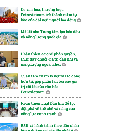
Để văn hóa, thương hiệu
Petrovietnam trở thành niềm tự
hào của đội ngũ người lao động
Mở lối cho Trung tâm lọc hóa dầu
và năng lượng quốc gia
Hoàn thiện cơ chế phân quyền,
thúc đẩy chuỗi giá trị dầu khí và
năng lượng ngoài khơi
Quan tâm chăm lo người lao động
hưu trí, góp phần lan tỏa các giá
trị cốt lõi của văn hóa
Petrovietnam
Hoàn thiện Luật Dầu khí để tạo
đột phá về thể chế và nâng cao
năng lực cạnh tranh
BSR và hành trình theo dấu chân
hùng thiêng tại các địa chỉ đỏ