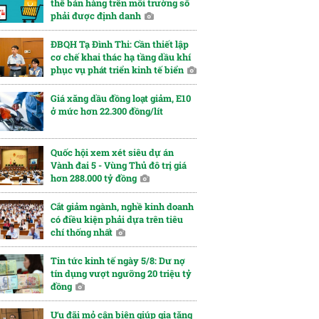
thể bán hàng trên môi trường số
phải được định danh
ĐBQH Tạ Đình Thi: Cần thiết lập
cơ chế khai thác hạ tầng dầu khí
phục vụ phát triển kinh tế biển
Giá xăng dầu đồng loạt giảm, E10
ở mức hơn 22.300 đồng/lít
Quốc hội xem xét siêu dự án
Vành đai 5 - Vùng Thủ đô trị giá
hơn 288.000 tỷ đồng
Cắt giảm ngành, nghề kinh doanh
có điều kiện phải dựa trên tiêu
chí thống nhất
Tin tức kinh tế ngày 5/8: Dư nợ
tín dụng vượt ngưỡng 20 triệu tỷ
đồng
Ưu đãi mỏ cận biên giúp gia tăng