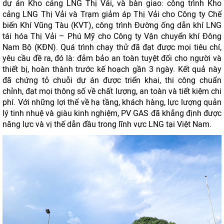
dự án Kho cảng LNG Thị Vải, và bàn giao: công trình Kho
cảng LNG Thị Vải và Trạm giảm áp Thị Vải cho Công ty Chế
biến Khí Vũng Tàu (KVT), công trình Đường ống dẫn khí LNG
tái hóa Thị Vải – Phú Mỹ cho Công ty Vận chuyển khí Đông
Nam Bộ (KĐN). Quá trình chạy thử đã đạt được mọi tiêu chí,
yêu cầu đề ra, đó là: đảm bảo an toàn tuyệt đối cho người và
thiết bị, hoàn thành trước kế hoạch gần 3 ngày. Kết quả này
đã chứng tỏ chuỗi dự án được triển khai, thi công chuẩn
chỉnh, đạt mọi thông số về chất lượng, an toàn và tiết kiệm chi
phí. Với những lợi thế về hạ tầng, khách hàng, lực lượng quản
lý tinh nhuệ và giàu kinh nghiệm, PV GAS đã khẳng định được
năng lực và vị thế dẫn đầu trong lĩnh vực LNG tại Việt Nam.