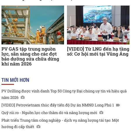
PV GAS tập trung nguồn
[VIDEO] Từ LNG đến hạ tầng
lực, sẵn sàng cho các đợt
số: Cơ hội mới tại Vũng Áng
bảo dưỡng sửa chữa dừng
khí năm 2026
TIN MỚI HƠN
PV Drilling được vinh danh Top 50 Công ty Đại chúng uy tín và hiệu quả
năm 2026
[VIDEO] Petrovietnam thúc đẩy tiến độ Dự án NMNĐ Long Phú 1
Quỹ rủi ro - Nguồn lực cho thăm dò và năng lượng mới
Phát triển Trung tâm công nghiệp - dịch vụ năng lượng tái tạo: Một
hướng đi cấp thiết