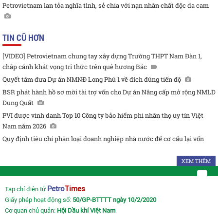
Petrovietnam lan tỏa nghĩa tình, sẻ chia với nạn nhân chất độc da cam
TIN CŨ HƠN
[VIDEO] Petrovietnam chung tay xây dựng Trường THPT Nam Đàn 1,
chắp cánh khát vọng tri thức trên quê hương Bác
Quyết tâm đưa Dự án NMNĐ Long Phú 1 về đích đúng tiến độ
BSR phát hành hồ sơ mời tài trợ vốn cho Dự án Nâng cấp mở rộng NMLD
Dung Quất
PVI được vinh danh Top 10 Công ty bảo hiểm phi nhân thọ uy tín Việt
Nam năm 2026
Quy định tiêu chí phân loại doanh nghiệp nhà nước để cơ cấu lại vốn
XEM THÊM
Petro
Times
Tạp chí điện tử
Giấy phép hoạt động số:
50/GP-BTTTT ngày 10/2/2020
Cơ quan chủ quản:
Hội Dầu khí Việt Nam