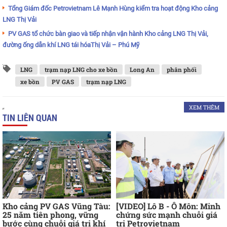
Tổng Giám đốc Petrovietnam Lê Mạnh Hùng kiểm tra hoạt động Kho cảng
LNG Thị Vải
PV GAS tổ chức bàn giao và tiếp nhận vận hành Kho cảng LNG Thị Vải,
đường ống dẫn khí LNG tái hóaThị Vải – Phú Mỹ
LNG
trạm nạp LNG cho xe bồn
Long An
phân phối
xe bồn
PV GAS
trạm nạp LNG
XEM THÊM
TIN LIÊN QUAN
Kho cảng PV GAS Vũng Tàu:
[VIDEO] Lô B - Ô Môn: Minh
25 năm tiên phong, vững
chứng sức mạnh chuỗi giá
bước cùng chuỗi giá trị khí
trị Petrovietnam