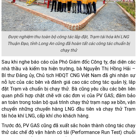
Được nghiệm thu toàn bộ công tác lắp đặt, Trạm tái hóa khí LNG
Thuận Đạo, tỉnh Long An cũng đã hoàn tất các công tác chuẩn bị
chạy thử
Sau khi nghe báo cáo của Phó Giám đốc Công ty, đại diện các
nhà thầu và kiểm tra hiện trường, bà Nguyễn Thị Hồng Hải –
Bí thư Đảng ủy, Chủ tịch HĐQT CNG Việt Nam đã ghi nhận sự
nỗ lực của các bên và đánh giá cao các công tác quản lý, lắp
đặt Trạm và chuẩn bị chạy thử. Bà cũng yêu cầu các bên liên
quan phối hợp chặt chẽ với các đơn vị của PV GAS; đảm bảo
an toàn trong toàn bộ quá trình chạy thử trạm nạp xe bồn, vận
chuyển những chuyến hàng LNG đầu tiên và chạy thử Trạm
tái hóa khí LNG, cấp khí cho khách hàng.
Trước đó, PV GAS cũng đã xuất sắc hoàn thành công tác chạy
thử các chế độ vận hành có tải (Performance Run Test) chuỗi