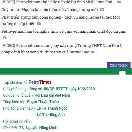
[VIDEO] Petrovietnam thúc đẩy tiến độ Dự án NMNĐ Long Phú 1
Quỹ rủi ro - Nguồn lực cho thăm dò và năng lượng mới
Phát triển Trung tâm công nghiệp - dịch vụ năng lượng tái tạo: Một
hướng đi cấp thiết
Petrovietnam lan tỏa nghĩa tình, sẻ chia với nạn nhân chất độc da cam
[VIDEO] Petrovietnam chung tay xây dựng Trường THPT Nam Đàn 1,
chắp cánh khát vọng tri thức trên quê hương Bác
XEM THÊM
Petro
Times
Tạp chí điện tử
Giấy phép hoạt động số:
50/GP-BTTTT ngày 10/2/2020
Cơ quan chủ quản:
Hội Dầu khí Việt Nam
Tổng biên tập:
Phạm Thuận Thiên
Phó Tổng biên tập: -
Lê Hà Thanh Ngọc
- Lê Thị Hồng Anh
Hội đồng cố vấn
Chủ tịch:
TS
Nguyễn Hồng Minh