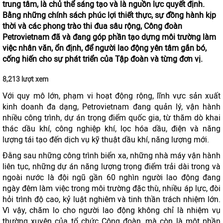
trung tâm, là chủ thể sáng tạo và là nguồn lực quyết định.
Bằng những chính sách phúc lợi thiết thực, sự đồng hành kịp
thời và các phong trào thi đua sâu rộng, Công đoàn
Petrovietnam đã và đang góp phần tạo dựng môi trường làm
việc nhân văn, ổn định, để người lao động yên tâm gắn bó,
cống hiến cho sự phát triển của Tập đoàn và từng đơn vị.
8,213 lượt xem
Với quy mô lớn, phạm vi hoạt động rộng, lĩnh vực sản xuất
kinh doanh đa dạng, Petrovietnam đang quản lý, vận hành
nhiều công trình, dự án trọng điểm quốc gia, từ thăm dò khai
thác dầu khí, công nghiệp khí, lọc hóa dầu, điện và năng
lượng tái tạo đến dịch vụ kỹ thuật dầu khí, năng lượng mới.
Đằng sau những công trình biển xa, những nhà máy vận hành
liên tục, những dự án năng lượng trọng điểm trải dài trong và
ngoài nước là đội ngũ gần 60 nghìn người lao động đang
ngày đêm làm việc trong môi trường đặc thù, nhiều áp lực, đòi
hỏi trình độ cao, kỷ luật nghiêm và tinh thần trách nhiệm lớn.
Vì vậy, chăm lo cho người lao động không chỉ là nhiệm vụ
thường xuyên của tổ chức Công đoàn, mà còn là một phần