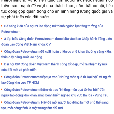
Petrovietnam. Và từ nền tảng con người ấy, Petrovietnam có
thêm sức mạnh để vượt qua thách thức, nắm bắt cơ hội, tiếp
tục đóng góp quan trọng cho an ninh năng lượng quốc gia và
sự phát triển của đất nước.
Để sáng kiến của người lao động trở thành nguồn lực tăng trưởng của
Petrovietnam
3 đại biểu Công đoàn Petrovietnam được bầu vào Ban Chấp hành Tổng Liên
đoàn Lao động Việt Nam khóa XIV
Công đoàn Petrovietnam đề xuất hoàn thiện cơ chế khen thưởng sáng kiến,
thúc đẩy năng suất lao động
Đại hội XIV Công đoàn Việt Nam thành công tốt đẹp, mở ra nhiệm kỳ mới
của đổi mới và phát triển
Công đoàn Petrovietnam tiếp tục trao “Những món quà từ Đại hội” tới người
lao động khu vực TP HCM
Công đoàn Petrovietnam thăm và trao “Những món quà từ Đại hội” đến
người lao động khó khăn, mắc bệnh hiểm nghèo khu vực Bà Rịa - Vũng Tàu
Công đoàn Petrovietnam: Hãy để mỗi người lao động là một chủ thể sáng
tạo, mỗi công trình là một trung tâm đổi mới