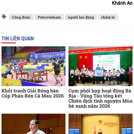
Khánh An
Công đoàn
Petrovietnam
người lao động
chăm lo
TIN LIÊN QUAN
Khởi tranh Giải Bóng bàn
Cụm phối hợp hoạt động Bà
Cúp Phân Bón Cà Mau 2026
Rịa - Vũng Tàu tổng kết
Chiến dịch tình nguyện Mùa
hè xanh năm 2026