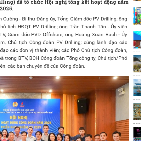
lling) đã tổ chức Hội nghị tổng kết hoạt động năm
2025.
Cường - Bí thư Đảng ủy, Tổng Giám đốc PV Drilling; ông
hủ tịch HĐQT PV Drilling; ông Trần Thanh Tân - Ủy viên
ĐTV, Giám đốc PVD Offshore; ông Hoàng Xuân Bách - Ủy
m, Chủ tịch Công đoàn PV Drilling; cùng lãnh đạo các
ạo các đơn vị thành viên; các Phó Chủ tịch Công đoàn,
/bà trong BTV, BCH Công đoàn Tổng công ty, Chủ tịch/Phó
iên, các ban chuyên đề của Công đoàn.