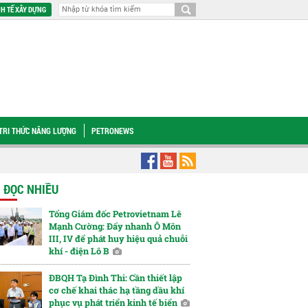
H TẾ XÂY DỰNG
TRI THỨC NĂNG LƯỢNG
PETRONEWS
h, sẻ chia với nạn nhân chất độc da cam
[VIDEO] Petrovietnam chung tay xâ
N ĐỌC NHIỀU
Tổng Giám đốc Petrovietnam Lê
Mạnh Cường: Đẩy nhanh Ô Môn
III, IV để phát huy hiệu quả chuỗi
khí - điện Lô B
ĐBQH Tạ Đình Thi: Cần thiết lập
cơ chế khai thác hạ tầng dầu khí
phục vụ phát triển kinh tế biển