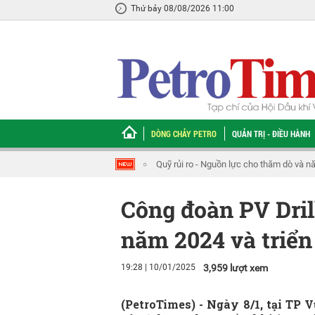
Thứ bảy 08/08/2026 11:00
DÒNG CHẢY PETRO
QUẢN TRỊ - ĐIỀU HÀNH
Phát triển Trung tâm công nghiệp - dịch 
Công đoàn PV Dril
năm 2024 và triể
19:28 | 10/01/2025
3,959 lượt xem
(PetroTimes) -
Ngày 8/1, tại TP 