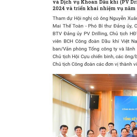
và Dịch vụ Khoan Dầu khí (PV Dri
2024 và triển khai nhiệm vụ năm 
Tham dự Hội nghị có ông Nguyễn Xuân 
Mai Thế Toàn - Phó Bí thư Đảng ủy, C
BTV Đảng ủy PV Drilling, Chủ tịch H
viên BCH Công đoàn Dầu khí Việt Na
ban/Văn phòng Tổng công ty và lãnh đ
Chủ tịch Hội Cựu chiến binh, các ông
Chủ tịch Công đoàn các đơn vị thành v