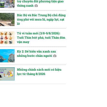
trợ chuyển đổi phương tiện giao
thông xanh
Bắc Bộ và Bắc Trung Bộ chủ động
ứng phó với mưa lũ, ngập lụt, sạt
lở
Tử vi tuần mới (3/8-9/8/2026):
Tuổi Thìn bứt phá, tuổi Thân đón
vận may
Kỳ 2: Để biển vẫn xanh sau
những bước chân người
Những chính sách mới có hiệu
lực từ tháng 8/2026