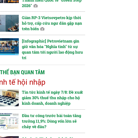
Thanh niên Quốc tế "Green Step
2026"
Giàn RP-3 Vietsovpetro kịp thời
hỗ trợ, cấp cứu ngư dân gặp nạn
trên biển
[Infographic] Petrovietnam gìn
giữ văn hóa "Nghĩa tình" từ sự
quan tâm tới người lao động hưu
trí
 THỂ BẠN QUAN TÂM
nh tế hội nhập
Tin tức kinh tế ngày 7/8: Đề xuất
giảm 30% thuế thu nhập cho hộ
kinh doanh, doanh nghiệp
Đầu tư công trước bài toán tăng
trưởng 11,9%: Dòng vốn lớn sẽ
chảy về đâu?