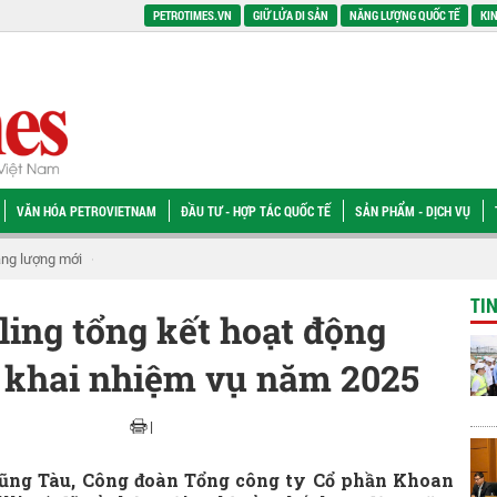
PETROTIMES.VN
GIỮ LỬA DI SẢN
NĂNG LƯỢNG QUỐC TẾ
KIN
VĂN HÓA PETROVIETNAM
ĐẦU TƯ - HỢP TÁC QUỐC TẾ
SẢN PHẨM - DỊCH VỤ
vụ năng lượng tái tạo: Một hướng đi cấp thiết
Petrovietnam lan tỏa nghĩa tìn
TI
ling tổng kết hoạt động
n khai nhiệm vụ năm 2025
|
Vũng Tàu, Công đoàn Tổng công ty Cổ phần Khoan