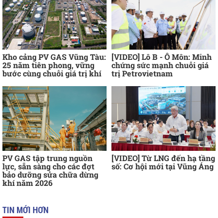
Kho cảng PV GAS Vũng Tàu:
[VIDEO] Lô B - Ô Môn: Minh
25 năm tiên phong, vững
chứng sức mạnh chuỗi giá
bước cùng chuỗi giá trị khí
trị Petrovietnam
PV GAS tập trung nguồn
[VIDEO] Từ LNG đến hạ tầng
lực, sẵn sàng cho các đợt
số: Cơ hội mới tại Vũng Áng
bảo dưỡng sửa chữa dừng
khí năm 2026
TIN MỚI HƠN