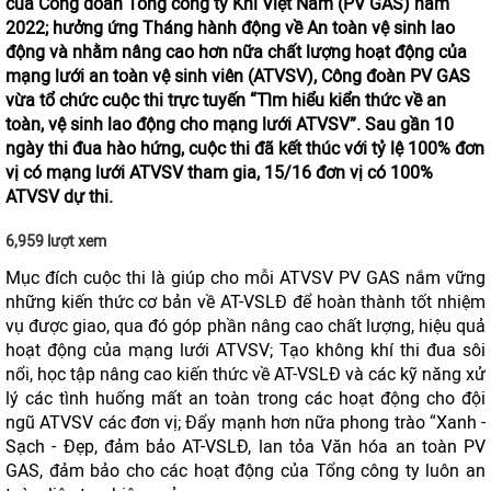
của Công đoàn Tổng công ty Khí Việt Nam (PV GAS) năm
2022; hưởng ứng Tháng hành động về An toàn vệ sinh lao
động và nhằm nâng cao hơn nữa chất lượng hoạt động của
mạng lưới an toàn vệ sinh viên (ATVSV), Công đoàn PV GAS
vừa tổ chức cuộc thi trực tuyến “Tìm hiểu kiển thức về an
toàn, vệ sinh lao động cho mạng lưới ATVSV”. Sau gần 10
ngày thi đua hào hứng, cuộc thi đã kết thúc với tỷ lệ 100% đơn
vị có mạng lưới ATVSV tham gia, 15/16 đơn vị có 100%
ATVSV dự thi.
6,959 lượt xem
Mục đích cuộc thi là giúp cho mỗi ATVSV PV GAS nắm vững
những kiến thức cơ bản về AT-VSLĐ để hoàn thành tốt nhiệm
vụ được giao, qua đó góp phần nâng cao chất lượng, hiệu quả
hoạt động của mạng lưới ATVSV; Tạo không khí thi đua sôi
nổi, học tập nâng cao kiến thức về AT-VSLĐ và các kỹ năng xử
lý các tình huống mất an toàn trong các hoạt động cho đội
ngũ ATVSV các đơn vị; Đẩy mạnh hơn nữa phong trào “Xanh -
Sạch - Đẹp, đảm bảo AT-VSLĐ, lan tỏa Văn hóa an toàn PV
GAS, đảm bảo cho các hoạt động của Tổng công ty luôn an