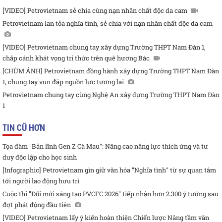
[VIDEO] Petrovietnam sẻ chia cùng nạn nhân chất độc da cam
Petrovietnam lan tỏa nghĩa tình, sẻ chia với nạn nhân chất độc da cam
[VIDEO] Petrovietnam chung tay xây dựng Trường THPT Nam Đàn 1,
chắp cánh khát vọng tri thức trên quê hương Bác
[CHÙM ẢNH] Petrovietnam đồng hành xây dựng Trường THPT Nam Đàn
1, chung tay vun đắp nguồn lực tương lai
Petrovietnam chung tay cùng Nghệ An xây dựng Trường THPT Nam Đàn
1
TIN CŨ HƠN
Tọa đàm "Bản lĩnh Gen Z Cà Mau": Nâng cao năng lực thích ứng và tư
duy độc lập cho học sinh
[Infographic] Petrovietnam gìn giữ văn hóa "Nghĩa tình" từ sự quan tâm
tới người lao động hưu trí
Cuộc thi "Đổi mới sáng tạo PVCFC 2026" tiếp nhận hơn 2.300 ý tưởng sau
đợt phát động đầu tiên
[VIDEO] Petrovietnam lấy ý kiến hoàn thiện Chiến lược Nâng tầm văn