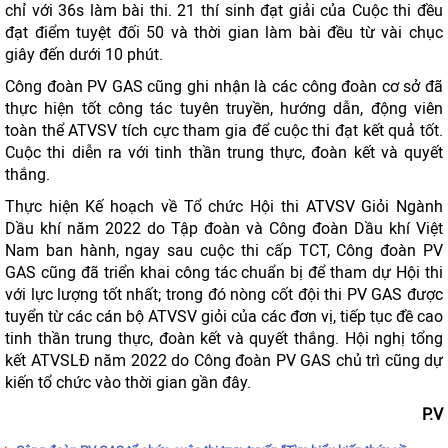
chỉ với 36s làm bài thi. 21 thí sinh đạt giải của Cuộc thi đều
đạt điểm tuyệt đối 50 và thời gian làm bài đều từ vài chục
giây đến dưới 10 phút.
Công đoàn PV GAS cũng ghi nhận là các công đoàn cơ sở đã
thực hiện tốt công tác tuyên truyền, hướng dẫn, động viên
toàn thể ATVSV tích cực tham gia để cuộc thi đạt kết quả tốt.
Cuộc thi diễn ra với tinh thần trung thực, đoàn kết và quyết
thắng.
Thực hiện Kế hoạch về Tổ chức Hội thi ATVSV Giỏi Ngành
Dầu khí năm 2022 do Tập đoàn và Công đoàn Dầu khí Việt
Nam ban hành, ngay sau cuộc thi cấp TCT, Công đoàn PV
GAS cũng đã triển khai công tác chuẩn bị để tham dự Hội thi
với lực lượng tốt nhất; trong đó nòng cốt đội thi PV GAS được
tuyển từ các cán bộ ATVSV giỏi của các đơn vị, tiếp tục đề cao
tinh thần trung thực, đoàn kết và quyết thắng. Hội nghị tổng
kết ATVSLĐ năm 2022 do Công đoàn PV GAS chủ trì cũng dự
kiến tổ chức vào thời gian gần đây.
P.V