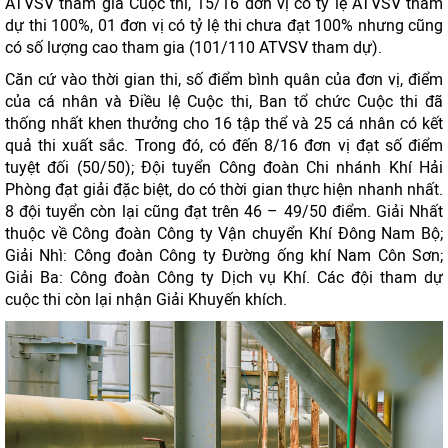
ATVSV tham gia Cuộc thi, 15/16 đơn vị có tỷ lệ ATVSV tham
dự thi 100%, 01 đơn vị có tỷ lệ thi chưa đạt 100% nhưng cũng
có số lượng cao tham gia (101/110 ATVSV tham dự).
Căn cứ vào thời gian thi, số điểm bình quân của đơn vị, điểm
của cá nhân và Điều lệ Cuộc thi, Ban tổ chức Cuộc thi đã
thống nhất khen thưởng cho 16 tập thể và 25 cá nhân có kết
quả thi xuất sắc. Trong đó, có đến 8/16 đơn vị đạt số điểm
tuyệt đối (50/50); Đội tuyển Công đoàn Chi nhánh Khí Hải
Phòng đạt giải đặc biệt, do có thời gian thực hiện nhanh nhất.
8 đội tuyển còn lại cũng đạt trên 46 – 49/50 điểm. Giải Nhất
thuộc về Công đoàn Công ty Vận chuyển Khí Đông Nam Bộ;
Giải Nhì: Công đoàn Công ty Đường ống khí Nam Côn Sơn;
Giải Ba: Công đoàn Công ty Dịch vụ Khí. Các đội tham dự
cuộc thi còn lại nhận Giải Khuyến khích.