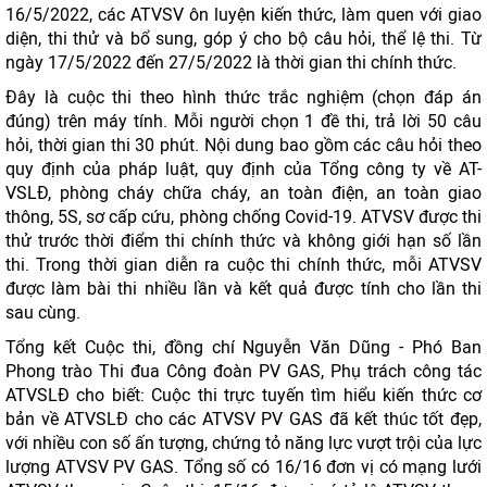
16/5/2022, các ATVSV ôn luyện kiến thức, làm quen với giao
diện, thi thử và bổ sung, góp ý cho bộ câu hỏi, thể lệ thi. Từ
ngày 17/5/2022 đến 27/5/2022 là thời gian thi chính thức.
Đây là cuộc thi theo hình thức trắc nghiệm (chọn đáp án
đúng) trên máy tính. Mỗi người chọn 1 đề thi, trả lời 50 câu
hỏi, thời gian thi 30 phút. Nội dung bao gồm các câu hỏi theo
quy định của pháp luật, quy định của Tổng công ty về AT-
VSLĐ, phòng cháy chữa cháy, an toàn điện, an toàn giao
thông, 5S, sơ cấp cứu, phòng chống Covid-19. ATVSV được thi
thử trước thời điểm thi chính thức và không giới hạn số lần
thi. Trong thời gian diễn ra cuộc thi chính thức, mỗi ATVSV
được làm bài thi nhiều lần và kết quả được tính cho lần thi
sau cùng.
Tổng kết Cuộc thi, đồng chí Nguyễn Văn Dũng - Phó Ban
Phong trào Thi đua Công đoàn PV GAS, Phụ trách công tác
ATVSLĐ cho biết: Cuộc thi trực tuyến tìm hiểu kiến thức cơ
bản về ATVSLĐ cho các ATVSV PV GAS đã kết thúc tốt đẹp,
với nhiều con số ấn tượng, chứng tỏ năng lực vượt trội của lực
lượng ATVSV PV GAS. Tổng số có 16/16 đơn vị có mạng lưới