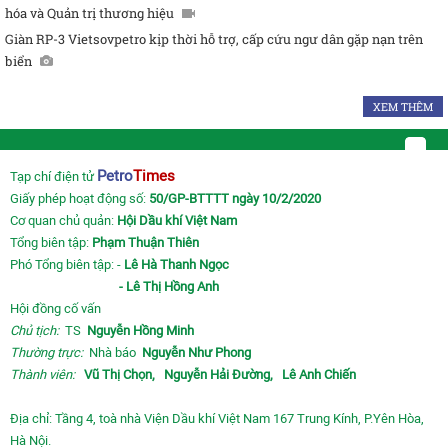
hóa và Quản trị thương hiệu
Giàn RP-3 Vietsovpetro kịp thời hỗ trợ, cấp cứu ngư dân gặp nạn trên
biển
XEM THÊM
Petro
Times
Tạp chí điện tử
Giấy phép hoạt động số:
50/GP-BTTTT ngày 10/2/2020
Cơ quan chủ quản:
Hội Dầu khí Việt Nam
Tổng biên tập:
Phạm Thuận Thiên
Phó Tổng biên tập: -
Lê Hà Thanh Ngọc
- Lê Thị Hồng Anh
Hội đồng cố vấn
Chủ tịch:
TS
Nguyễn Hồng Minh
Thường trực:
Nhà báo
Nguyễn Như Phong
Thành viên:
Vũ Thị Chọn,
Nguyễn Hải Đường,
Lê Anh Chiến
Địa chỉ: Tầng 4, toà nhà Viện Dầu khí Việt Nam 167 Trung Kính, P.Yên Hòa,
Hà Nội.