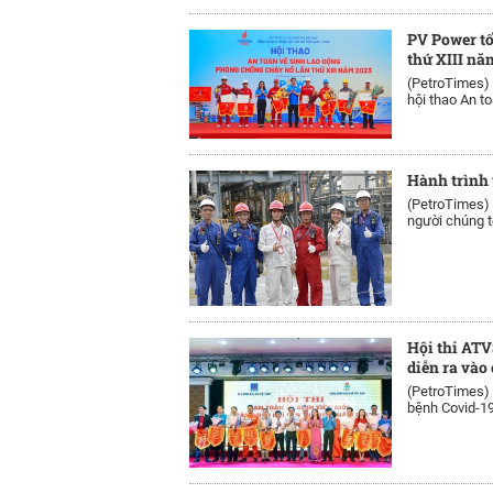
PV Power t
thứ XIII nă
(PetroTimes)
hội thao An toà
Hành trình 
(PetroTimes)
người chúng tô
Hội thi ATV
diễn ra vào
(PetroTimes)
bệnh Covid-19,