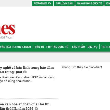
PETROTIMES.VN
GIỮ LỬA DI SẢN
NĂNG LƯỢNG QUỐC TẾ
KIN
VĂN HÓA PETROVIETNAM
ĐẦU TƯ - HỢP TÁC QUỐC TẾ
SẢN PHẨM - DỊCH VỤ
TRI T
y nghề và bản lĩnh trong bảo đảm
Khong Tim thay file giao dien!
LD Dung Quất
 -
Đoàn viên Công đoàn BSR và các công
ộc đã cùng nhau tranh ...
ỏa văn hóa an toàn qua Hội thi
lần thứ III, năm 2026