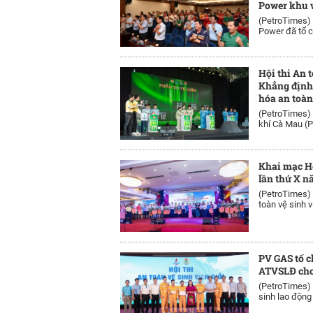
Power khu 
(PetroTimes)
Power đã tổ c
Hội thi An t
Khẳng định 
hóa an toàn
(PetroTimes)
khí Cà Mau (P
Khai mạc H
lần thứ X 
(PetroTimes)
toàn vệ sinh v
PV GAS tổ c
ATVSLĐ cho
(PetroTimes)
sinh lao động 