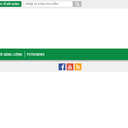
H TẾ XÂY DỰNG
HỨC NĂNG LƯỢNG
PETRONEWS