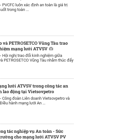
 -
PVCFC luôn xác định an toàn là giá trị
uốt trong toàn ...
ro và PETROSETCO Vũng Tàu trao
ghiệm mạng lưới ATVSV
 -
Hội nghị trao đổi kinh nghiệm giữa
 và PETROSETCO Vũng Tàu nhằm thúc đẩy
ng lưới ATVSV trong công tác an
h lao động tại Vietsovpetro
 -
Công đoàn Liên doanh Vietsovpetro và
 Điều hành mạng lưới An ...
ng tác nghiệp vụ An toàn - Sức
 trường cho mạng lưới ATVSV PV