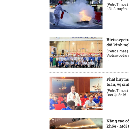
(PetroTimes)
cốt lõi xuyên s
Vietsovpet
đổi kinh n
(PetroTimes)
Vietsovpetro
...
Phát huy mạ
toàn, vệ sin
(PetroTimes)
Ban Quản lý -
Nâng cao cô
khỏe - Môi