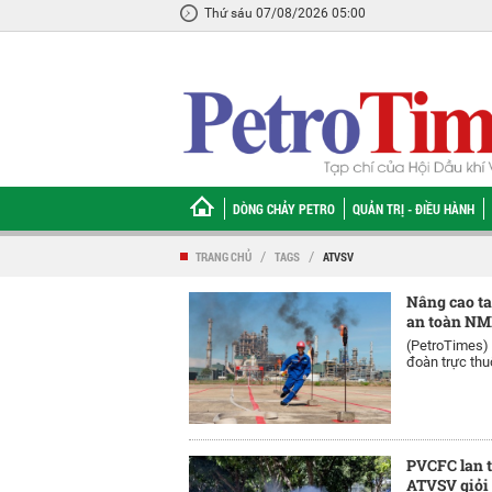
Thứ sáu 07/08/2026 05:00
DÒNG CHẢY PETRO
QUẢN TRỊ - ĐIỀU HÀNH
TRANG CHỦ
/
TAGS
/
ATVSV
Nâng cao ta
an toàn NM
(PetroTimes)
đoàn trực thu
PVCFC lan t
ATVSV giỏi 