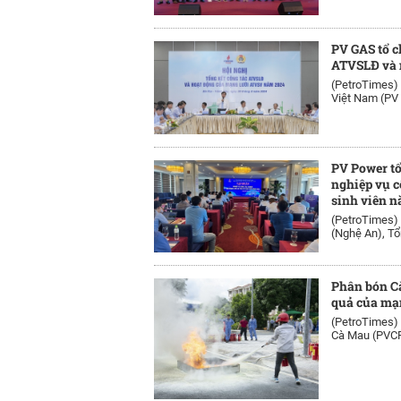
PV GAS tổ c
ATVSLĐ và 
(PetroTimes)
Việt Nam (PV 
PV Power t
nghiệp vụ 
sinh viên 
(PetroTimes)
(Nghệ An), Tổn
Phân bón C
quả của mạn
(PetroTimes)
Cà Mau (PVCFC