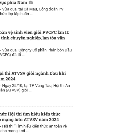
vực phía Nam
 -
Vừa qua, tại Cà Mau, Công đoàn PV
hức lớp tập huấn ...
oàn vệ sinh viên giỏi PVCFC lần II:
tính chuyên nghiệp, lan tỏa văn
 -
Vừa qua, Công ty Cổ phần Phân bón Dầu
VCFC) đã tổ ...
ội thi ATVSV giỏi ngành Dầu khí
năm 2024
 -
Ngày 25/10, tại TP Vũng Tàu, Hội thi An
iên (ATVSV) giỏi ...
hức Hội thi tìm hiểu kiến thức
 mạng lưới ATVSV năm 2024
 -
Hội thi “Tìm hiểu kiến thức an toàn vệ
cho mạng lưới ...