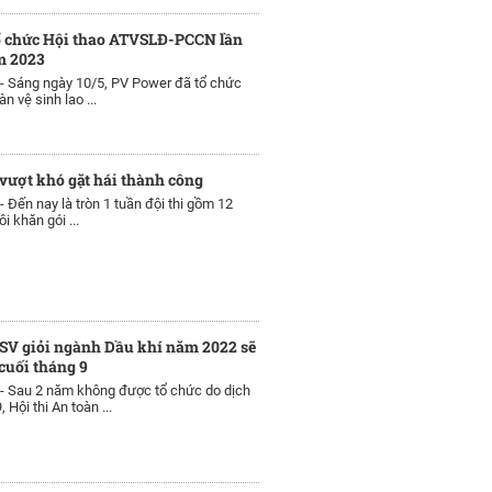
ổ chức Hội thao ATVSLĐ-PCCN lần
m 2023
 -
Sáng ngày 10/5, PV Power đã tổ chức
n vệ sinh lao ...
vượt khó gặt hái thành công
 -
Đến nay là tròn 1 tuần đội thi gồm 12
i khăn gói ...
SV giỏi ngành Dầu khí năm 2022 sẽ
 cuối tháng 9
 -
Sau 2 năm không được tổ chức do dịch
 Hội thi An toàn ...