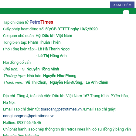
XEM THÊM
Petro
Times
Tạp chí điện tử
Giấy phép hoạt động số:
50/GP-BTTTT ngày 10/2/2020
Cơ quan chủ quản:
Hội Dầu khí Việt Nam
Tổng biên tập:
Phạm Thuận Thiên
Phó Tổng biên tập: -
Lê Hà Thanh Ngọc
- Lê Thị Hồng Anh
Hội đồng cố vấn
Chủ tịch:
TS
Nguyễn Hồng Minh
Thường trực:
Nhà báo
Nguyễn Như Phong
Thành viên:
Vũ Thị Chọn,
Nguyễn Hải Đường,
Lê Anh Chiến
Địa chỉ: Tầng 4, toà nhà Viện Dầu khí Việt Nam 167 Trung Kính, P.Yên Hòa,
Hà Nội.
Email Tạp chí điện tử:
toasoan@petrotimes.vn
/Email Tạp chí giấy:
nangluongmoi@petrotimes.vn
Hotline: 0937.66.46.46
Chỉ phát hành, sao chép thông tin từ PetroTimes khi có sự đồng ý bằng văn
bản của Ban biên tập.