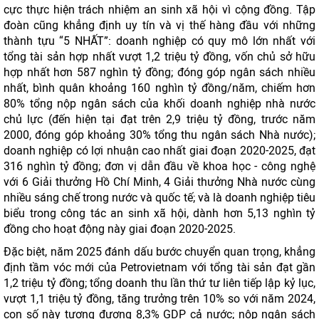
cực thực hiện trách nhiệm an sinh xã hội vì cộng đồng. Tập
đoàn cũng khẳng định uy tín và vị thế hàng đầu với những
thành tựu “5 NHẤT”: doanh nghiệp có quy mô lớn nhất với
tổng tài sản hợp nhất vượt 1,2 triệu tỷ đồng, vốn chủ sở hữu
hợp nhất hơn 587 nghìn tỷ đồng; đóng góp ngân sách nhiều
nhất, bình quân khoảng 160 nghìn tỷ đồng/năm, chiếm hơn
80% tổng nộp ngân sách của khối doanh nghiệp nhà nước
chủ lực (đến hiện tại đạt trên 2,9 triệu tỷ đồng, trước năm
2000, đóng góp khoảng 30% tổng thu ngân sách Nhà nước);
doanh nghiệp có lợi nhuận cao nhất giai đoạn 2020-2025, đạt
316 nghìn tỷ đồng; đơn vị dẫn đầu về khoa học - công nghệ
với 6 Giải thưởng Hồ Chí Minh, 4 Giải thưởng Nhà nước cùng
nhiều sáng chế trong nước và quốc tế; và là doanh nghiệp tiêu
biểu trong công tác an sinh xã hội, dành hơn 5,13 nghìn tỷ
đồng cho hoạt động này giai đoạn 2020-2025.
Đặc biệt, năm 2025 đánh dấu bước chuyển quan trọng, khẳng
định tầm vóc mới của Petrovietnam với tổng tài sản đạt gần
1,2 triệu tỷ đồng; tổng doanh thu lần thứ tư liên tiếp lập kỷ lục,
vượt 1,1 triệu tỷ đồng, tăng trưởng trên 10% so với năm 2024,
con số này tương đương 8,3% GDP cả nước; nộp ngân sách