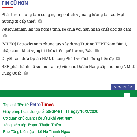
TIN CŨ HƠN
Phát triển Trung tâm công nghiệp - dịch vụ năng lượng tái tạo: Một
hướng đi cấp thiết
Petrovietnam lan tỏa nghĩa tình, sẻ chia với nạn nhân chất độc da cam
[VIDEO] Petrovietnam chung tay xây dựng Trường THPT Nam Đàn 1,
chắp cánh khát vọng tri thức trên quê hương Bác
Quyết tâm đưa Dự án NMNĐ Long Phú 1 về đích đúng tiến độ
BSR phát hành hồ sơ mời tài trợ vốn cho Dự án Nâng cấp mở rộng NMLD
Dung Quất
XEM THÊM
Petro
Times
Tạp chí điện tử
Giấy phép hoạt động số:
50/GP-BTTTT ngày 10/2/2020
Cơ quan chủ quản:
Hội Dầu khí Việt Nam
Tổng biên tập:
Phạm Thuận Thiên
Phó Tổng biên tập: -
Lê Hà Thanh Ngọc