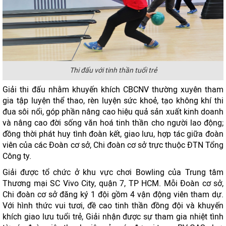
Thi đấu với tinh thần tuổi trẻ
Giải thi đấu nhằm khuyến khích CBCNV thường xuyên tham
gia tập luyện thể thao, rèn luyện sức khoẻ, tạo không khí thi
đua sôi nổi, góp phần nâng cao hiệu quả sản xuất kinh doanh
và nâng cao đời sống văn hoá tinh thần cho người lao động;
đồng thời phát huy tình đoàn kết, giao lưu, hợp tác giữa đoàn
viên của các Đoàn cơ sở, Chi đoàn cơ sở trực thuộc ĐTN Tổng
Công ty.
Giải được tổ chức ở khu vực chơi Bowling của Trung tâm
Thương mại SC Vivo City, quận 7, TP HCM. Mỗi Đoàn cơ sở,
Chi đoàn cơ sở đăng ký 1 đội gồm 4 vận động viên tham dự.
Với hình thức vui tươi, đề cao tinh thần đồng đội và khuyến
khích giao lưu tuổi trẻ, Giải nhận được sự tham gia nhiệt tình