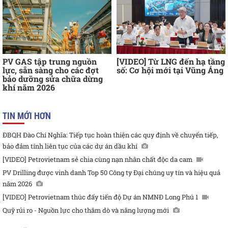
PV GAS tập trung nguồn
[VIDEO] Từ LNG đến hạ tầng
lực, sẵn sàng cho các đợt
số: Cơ hội mới tại Vũng Áng
bảo dưỡng sửa chữa dừng
khí năm 2026
TIN MỚI HƠN
ĐBQH Đào Chí Nghĩa: Tiếp tục hoàn thiện các quy định về chuyển tiếp,
bảo đảm tính liên tục của các dự án dầu khí
[VIDEO] Petrovietnam sẻ chia cùng nạn nhân chất độc da cam
PV Drilling được vinh danh Top 50 Công ty Đại chúng uy tín và hiệu quả
năm 2026
[VIDEO] Petrovietnam thúc đẩy tiến độ Dự án NMNĐ Long Phú 1
Quỹ rủi ro - Nguồn lực cho thăm dò và năng lượng mới