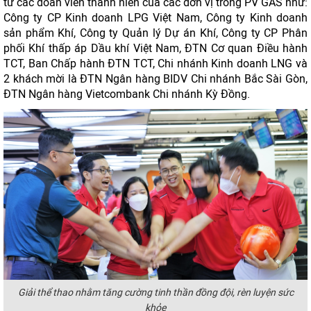
từ các đoàn viên thanh niên của các đơn vị trong PV GAS như:
Công ty CP Kinh doanh LPG Việt Nam, Công ty Kinh doanh
sản phẩm Khí, Công ty Quản lý Dự án Khí, Công ty CP Phân
phối Khí thấp áp Dầu khí Việt Nam, ĐTN Cơ quan Điều hành
TCT, Ban Chấp hành ĐTN TCT, Chi nhánh Kinh doanh LNG và
2 khách mời là ĐTN Ngân hàng BIDV Chi nhánh Bắc Sài Gòn,
ĐTN Ngân hàng Vietcombank Chi nhánh Kỳ Đồng.
Giải thể thao nhằm tăng cường tinh thần đồng đội, rèn luyện sức
khỏe