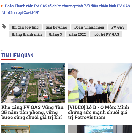
Đoàn Thanh niên PV GAS tổ chức chương trình “Vũ điệu chiến binh PV GAS
Nhí đánh bại Covid-19”
thi đấu bowling
giải bowling
Đoàn Thanh niên
PV GAS
tháng thanh niên
tháng 3
năm 2022
tuổi trẻ PV GAS
TIN LIÊN QUAN
Kho cảng PV GAS Vũng Tàu:
[VIDEO] Lô B - Ô Môn: Minh
25 năm tiên phong, vững
chứng sức mạnh chuỗi giá
bước cùng chuỗi giá trị khí
trị Petrovietnam