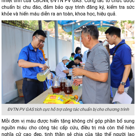
nhiệt tình của CBCNV, ĐVTN PV GAS. Công tác tổ chức được
chuẩn bị chu đáo, đảm bảo quy trình đăng ký, kiểm tra sức
khỏe và hiến máu diễn ra an toàn, khoa học, hiệu quả.
ĐVTN PV GAS tích cực hỗ trợ công tác chuẩn bị cho chương trình
Mỗi đơn vị máu được hiến tặng không chỉ góp phần bổ sung
nguồn máu cho công tác cấp cứu, điều trị mà còn thể hiện
nghĩa cử cao đẹp, tinh thần sẻ chia của tập thể người lao