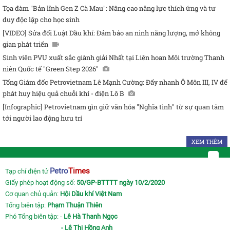
Tọa đàm "Bản lĩnh Gen Z Cà Mau": Nâng cao năng lực thích ứng và tư
duy độc lập cho học sinh
[VIDEO] Sửa đổi Luật Dầu khí: Đảm bảo an ninh năng lượng, mở không
gian phát triển
Sinh viên PVU xuất sắc giành giải Nhất tại Liên hoan Môi trường Thanh
niên Quốc tế "Green Step 2026"
Tổng Giám đốc Petrovietnam Lê Mạnh Cường: Đẩy nhanh Ô Môn III, IV để
phát huy hiệu quả chuỗi khí - điện Lô B
[Infographic] Petrovietnam gìn giữ văn hóa "Nghĩa tình" từ sự quan tâm
tới người lao động hưu trí
XEM THÊM
Petro
Times
Tạp chí điện tử
Giấy phép hoạt động số:
50/GP-BTTTT ngày 10/2/2020
Cơ quan chủ quản:
Hội Dầu khí Việt Nam
Tổng biên tập:
Phạm Thuận Thiên
Phó Tổng biên tập: -
Lê Hà Thanh Ngọc
- Lê Thị Hồng Anh