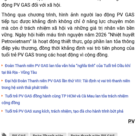
động PV GAS đối với xã hội.
Thông qua chương trình, hình ảnh người lao động PV GAS
tiếp tục được khẳng định không chỉ ở năng lực chuyên môn
mà còn ở trách nhiệm xã hội và những giá trị nhân văn bền
vững. Ngày hội hiến máu tình nguyện năm 2026 “Nhiệt huyết
Petrovietnam” là hoạt động thiết thực, góp phần lan tỏa thông
điệp yêu thương, đồng thời khẳng định vai trò tiên phong của
tuổi trẻ PV GAS trong các hoạt động vì cộng đồng.
Đoàn Thanh niên PV GAS lan tỏa văn hóa “nghĩa tình” của Tuổi trẻ Dầu khí
tại Bà Rịa - Vũng Tàu
Đại hội Đoàn Thanh niên PV GAS lần thứ VIII: Tái định vị vai trò thanh niên
trong hệ sinh thái phát triển
Tuổi trẻ PV GAS đồng hành cùng TP HCM và Cà Mau lan tỏa trách nhiệm
cộng đồng
Tuổi trẻ PV GAS xung kích, trách nhiệm, tạo đà cho hành trình bứt phá
P.V
PV GAS
Đoàn Thanh niên
Đoàn thanh niên PV GAS