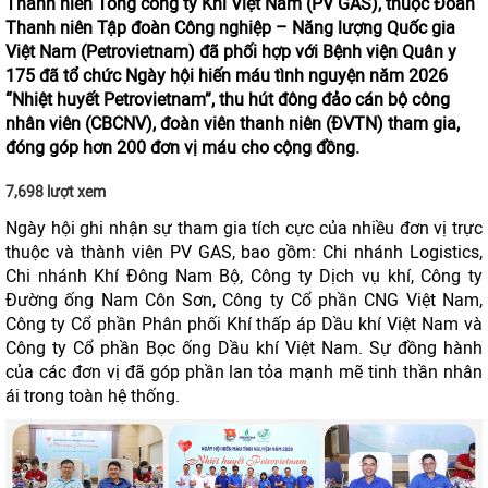
Thanh niên Tổng công ty Khí Việt Nam (PV GAS), thuộc Đoàn
Thanh niên Tập đoàn Công nghiệp – Năng lượng Quốc gia
Việt Nam (Petrovietnam) đã phối hợp với Bệnh viện Quân y
175 đã tổ chức Ngày hội hiến máu tình nguyện năm 2026
“Nhiệt huyết Petrovietnam”, thu hút đông đảo cán bộ công
nhân viên (CBCNV), đoàn viên thanh niên (ĐVTN) tham gia,
đóng góp hơn 200 đơn vị máu cho cộng đồng.
7,698 lượt xem
Ngày hội ghi nhận sự tham gia tích cực của nhiều đơn vị trực
thuộc và thành viên PV GAS, bao gồm: Chi nhánh Logistics,
Chi nhánh Khí Đông Nam Bộ, Công ty Dịch vụ khí, Công ty
Đường ống Nam Côn Sơn, Công ty Cổ phần CNG Việt Nam,
Công ty Cổ phần Phân phối Khí thấp áp Dầu khí Việt Nam và
Công ty Cổ phần Bọc ống Dầu khí Việt Nam. Sự đồng hành
của các đơn vị đã góp phần lan tỏa mạnh mẽ tinh thần nhân
ái trong toàn hệ thống.