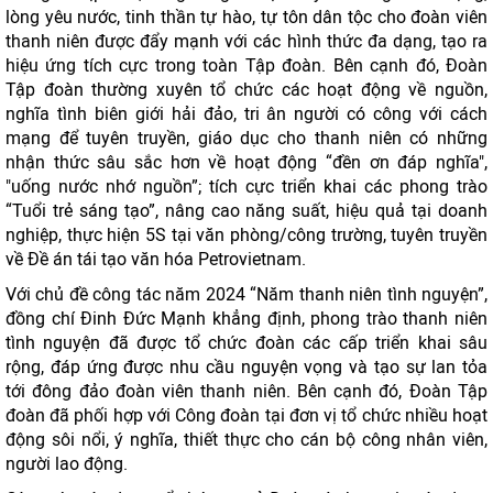
lòng yêu nước, tinh thần tự hào, tự tôn dân tộc cho đoàn viên
thanh niên được đẩy mạnh với các hình thức đa dạng, tạo ra
hiệu ứng tích cực trong toàn Tập đoàn. Bên cạnh đó, Đoàn
Tập đoàn thường xuyên tổ chức các hoạt động về nguồn,
nghĩa tình biên giới hải đảo, tri ân người có công với cách
mạng để tuyên truyền, giáo dục cho thanh niên có những
nhận thức sâu sắc hơn về hoạt động “đền ơn đáp nghĩa",
"uống nước nhớ nguồn”; tích cực triển khai các phong trào
“Tuổi trẻ sáng tạo”, nâng cao năng suất, hiệu quả tại doanh
nghiệp, thực hiện 5S tại văn phòng/công trường, tuyên truyền
về Đề án tái tạo văn hóa Petrovietnam.
Với chủ đề công tác năm 2024 “Năm thanh niên tình nguyện”,
đồng chí Đinh Đức Mạnh khẳng định, phong trào thanh niên
tình nguyện đã được tổ chức đoàn các cấp triển khai sâu
rộng, đáp ứng được nhu cầu nguyện vọng và tạo sự lan tỏa
tới đông đảo đoàn viên thanh niên. Bên cạnh đó, Đoàn Tập
đoàn đã phối hợp với Công đoàn tại đơn vị tổ chức nhiều hoạt
động sôi nổi, ý nghĩa, thiết thực cho cán bộ công nhân viên,
người lao động.