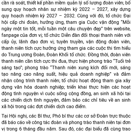
cần rà soát, thiết kế phần mềm quản lý số lượng đoàn viên; bổ
sung quy hoạch nhân sự nhiệm kỳ 2022 – 2027, xây dựng
quy hoạch nhiệm kỳ 2027 – 2032. Cùng với đó, tổ chức Đại
hội cấp chi đoàn, hưởng ứng, tham gia Cuộc vận động “Mỗi
ngày một tin tốt, mỗi tuần một câu chuyện đẹp” trên website,
fanpage của đơn vị; tổ chức Diễn đàn đối thoại thanh niên với
cấp ủy, lãnh đạo đơn vị; tuyên truyền, vận động đoàn viên,
thanh niên tích cực hưởng ứng tham gia các cuộc thi tìm hiểu
do Trung ương Đoàn, Đoàn Khối tổ chức. Đồng thời, đoàn viên
thanh niên cần tích cực thi đua, thực hiện phong trào “Tuổi trẻ
sáng tạo”; phong trào “Thanh niên xung kích đổi mới, sáng
tạo nâng cao năng suất, hiệu quả doanh nghiệp” và đảm
nhận công trình thanh niên; tổ chức hoạt động tham gia xây
dựng văn hóa doanh nghiệp; triển khai thực hiện các hoạt
động tình nguyện vì cuộc sống cộng đồng, an sinh xã hội tại
các chiến dịch tình nguyện, đảm bảo các chỉ tiêu về an sinh
xã hội trong các đợt chiến dịch cao điểm.
Tại Hội nghị, các Bí thư, Phó bí thư các cơ sở Đoàn trực thuộc
đã báo cáo về công tác đoàn và phong trào thanh niên tại đơn
vị trong 6 tháng đầu năm. Sau đó, các đại biểu đã cùng trao