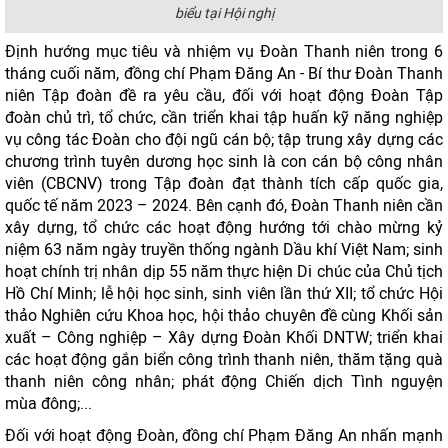
biểu tại Hội nghị
Định hướng mục tiêu và nhiệm vụ Đoàn Thanh niên trong 6
tháng cuối năm, đồng chí Phạm Đăng An - Bí thư Đoàn Thanh
niên Tập đoàn đề ra yêu cầu, đối với hoạt động Đoàn Tập
đoàn chủ trì, tổ chức, cần triển khai tập huấn kỹ năng nghiệp
vụ công tác Đoàn cho đội ngũ cán bộ; tập trung xây dựng các
chương trình tuyên dương học sinh là con cán bộ công nhân
viên (CBCNV) trong Tập đoàn đạt thành tích cấp quốc gia,
quốc tế năm 2023 – 2024. Bên cạnh đó, Đoàn Thanh niên cần
xây dựng, tổ chức các hoạt động hướng tới chào mừng kỷ
niệm 63 năm ngày truyền thống ngành Dầu khí Việt Nam; sinh
hoạt chính trị nhân dịp 55 năm thực hiện Di chúc của Chủ tịch
Hồ Chí Minh; lễ hội học sinh, sinh viên lần thứ XII; tổ chức Hội
thảo Nghiên cứu Khoa học, hội thảo chuyên đề cùng Khối sản
xuất – Công nghiệp – Xây dựng Đoàn Khối DNTW; triển khai
các hoạt động gắn biển công trình thanh niên, thăm tặng quà
thanh niên công nhân; phát động Chiến dịch Tình nguyện
mùa đông;...
Đối với hoạt động Đoàn, đồng chí Phạm Đăng An nhấn mạnh