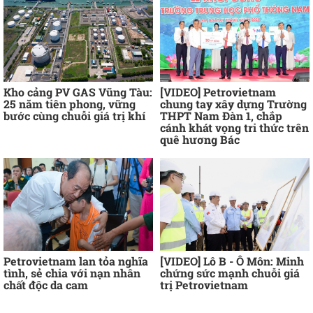
Kho cảng PV GAS Vũng Tàu:
[VIDEO] Petrovietnam
25 năm tiên phong, vững
chung tay xây dựng Trường
bước cùng chuỗi giá trị khí
THPT Nam Đàn 1, chắp
cánh khát vọng tri thức trên
quê hương Bác
Petrovietnam lan tỏa nghĩa
[VIDEO] Lô B - Ô Môn: Minh
tình, sẻ chia với nạn nhân
chứng sức mạnh chuỗi giá
chất độc da cam
trị Petrovietnam