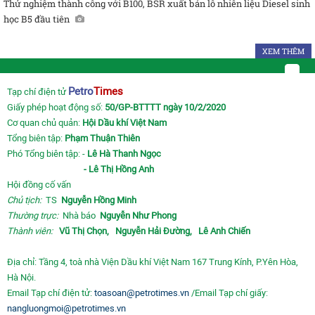
Thử nghiệm thành công với B100, BSR xuất bán lô nhiên liệu Diesel sinh
học B5 đầu tiên
XEM THÊM
Petro
Times
Tạp chí điện tử
Giấy phép hoạt động số:
50/GP-BTTTT ngày 10/2/2020
Cơ quan chủ quản:
Hội Dầu khí Việt Nam
Tổng biên tập:
Phạm Thuận Thiên
Phó Tổng biên tập: -
Lê Hà Thanh Ngọc
- Lê Thị Hồng Anh
Hội đồng cố vấn
Chủ tịch:
TS
Nguyễn Hồng Minh
Thường trực:
Nhà báo
Nguyễn Như Phong
Thành viên:
Vũ Thị Chọn,
Nguyễn Hải Đường,
Lê Anh Chiến
Địa chỉ: Tầng 4, toà nhà Viện Dầu khí Việt Nam 167 Trung Kính, P.Yên Hòa,
Hà Nội.
Email Tạp chí điện tử:
toasoan@petrotimes.vn
/Email Tạp chí giấy:
nangluongmoi@petrotimes.vn