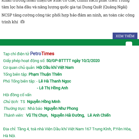
Khẩn trương hoàn thiện đề xuất cơ chế, chính sách phát triển Trung
tâm lọc hóa dầu và năng lượng quốc gia tại Dung Quất (Quảng Ngãi)
NCSP tăng cường công tác phối hợp bảo đảm an ninh, an toàn các công
trình khí
XEM THÊM
Petro
Times
Tạp chí điện tử
Giấy phép hoạt động số:
50/GP-BTTTT ngày 10/2/2020
Cơ quan chủ quản:
Hội Dầu khí Việt Nam
Tổng biên tập:
Phạm Thuận Thiên
Phó Tổng biên tập: -
Lê Hà Thanh Ngọc
- Lê Thị Hồng Anh
Hội đồng cố vấn
Chủ tịch:
TS
Nguyễn Hồng Minh
Thường trực:
Nhà báo
Nguyễn Như Phong
Thành viên:
Vũ Thị Chọn,
Nguyễn Hải Đường,
Lê Anh Chiến
Địa chỉ: Tầng 4, toà nhà Viện Dầu khí Việt Nam 167 Trung Kính, P.Yên Hòa,
Hà Nội.