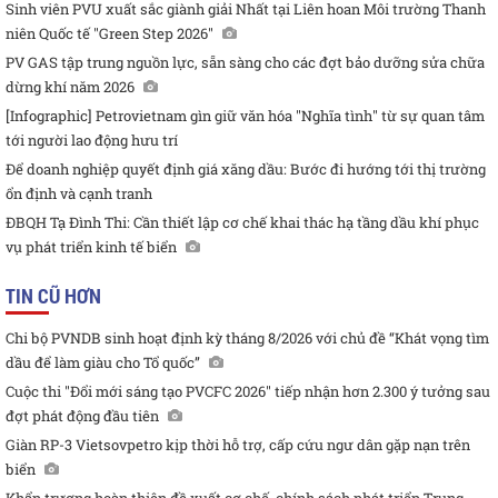
Sinh viên PVU xuất sắc giành giải Nhất tại Liên hoan Môi trường Thanh
niên Quốc tế "Green Step 2026"
PV GAS tập trung nguồn lực, sẵn sàng cho các đợt bảo dưỡng sửa chữa
dừng khí năm 2026
[Infographic] Petrovietnam gìn giữ văn hóa "Nghĩa tình" từ sự quan tâm
tới người lao động hưu trí
Để doanh nghiệp quyết định giá xăng dầu: Bước đi hướng tới thị trường
ổn định và cạnh tranh
ĐBQH Tạ Đình Thi: Cần thiết lập cơ chế khai thác hạ tầng dầu khí phục
vụ phát triển kinh tế biển
TIN CŨ HƠN
Chi bộ PVNDB sinh hoạt định kỳ tháng 8/2026 với chủ đề “Khát vọng tìm
dầu để làm giàu cho Tổ quốc”
Cuộc thi "Đổi mới sáng tạo PVCFC 2026" tiếp nhận hơn 2.300 ý tưởng sau
đợt phát động đầu tiên
Giàn RP-3 Vietsovpetro kịp thời hỗ trợ, cấp cứu ngư dân gặp nạn trên
biển