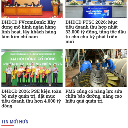
ĐHĐCĐ PVcomBank: Xây
ĐHĐCĐ PTSC 2026: Mục
dựng mô hình ngân hàng
tiêu doanh thu hợp nhất
linh hoạt, lấy khách hàng
33.000 tỷ đồng, tăng tốc đầu
làm kim chỉ nam
tư cho chu kỳ phát triển
mới
ĐHĐCĐ 2026: PSE kiện toàn
PMS củng cố năng lực sửa
bộ máy quản trị, đặt mục
chữa bảo dưỡng, nâng cao
tiêu doanh thu hơn 4.000 tỷ
hiệu quả quản trị
đồng
TIN MỚI HƠN