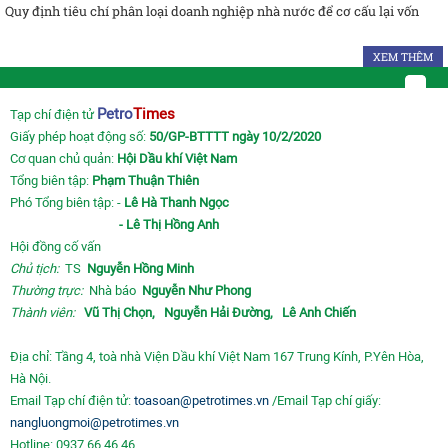
Quy định tiêu chí phân loại doanh nghiệp nhà nước để cơ cấu lại vốn
XEM THÊM
Petro
Times
Tạp chí điện tử
Giấy phép hoạt động số:
50/GP-BTTTT ngày 10/2/2020
Cơ quan chủ quản:
Hội Dầu khí Việt Nam
Tổng biên tập:
Phạm Thuận Thiên
Phó Tổng biên tập: -
Lê Hà Thanh Ngọc
- Lê Thị Hồng Anh
Hội đồng cố vấn
Chủ tịch:
TS
Nguyễn Hồng Minh
Thường trực:
Nhà báo
Nguyễn Như Phong
Thành viên:
Vũ Thị Chọn,
Nguyễn Hải Đường,
Lê Anh Chiến
Địa chỉ: Tầng 4, toà nhà Viện Dầu khí Việt Nam 167 Trung Kính, P.Yên Hòa,
Hà Nội.
Email Tạp chí điện tử:
toasoan@petrotimes.vn
/Email Tạp chí giấy:
nangluongmoi@petrotimes.vn
Hotline: 0937.66.46.46