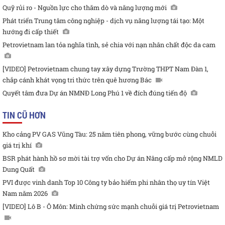
Quỹ rủi ro - Nguồn lực cho thăm dò và năng lượng mới
Phát triển Trung tâm công nghiệp - dịch vụ năng lượng tái tạo: Một
hướng đi cấp thiết
Petrovietnam lan tỏa nghĩa tình, sẻ chia với nạn nhân chất độc da cam
[VIDEO] Petrovietnam chung tay xây dựng Trường THPT Nam Đàn 1,
chắp cánh khát vọng tri thức trên quê hương Bác
Quyết tâm đưa Dự án NMNĐ Long Phú 1 về đích đúng tiến độ
TIN CŨ HƠN
Kho cảng PV GAS Vũng Tàu: 25 năm tiên phong, vững bước cùng chuỗi
giá trị khí
BSR phát hành hồ sơ mời tài trợ vốn cho Dự án Nâng cấp mở rộng NMLD
Dung Quất
PVI được vinh danh Top 10 Công ty bảo hiểm phi nhân thọ uy tín Việt
Nam năm 2026
[VIDEO] Lô B - Ô Môn: Minh chứng sức mạnh chuỗi giá trị Petrovietnam