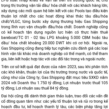
LPG xuất nhập khẩu và vận tải trên thị trường quốc tế; chú
trọng thị trường vận tải dầu/ hóa chất với các khách hàng lớn;
xây dựng các mối quan hệ liên kết với các Pools tạo điều kiện
thuận lợi nhất cho các hoạt động khai thác tàu dầu/hóa
chất/VLGC, từng bước xây dựng thương hiệu Gas Shipping
trong lĩnh vực vận chuyển đầu/hóa chất. Doanh nghiệp cũng
có kế hoạch tận dụng nguồn lực hiện có thực hiện thuê
bareboat/TC 01 - 02 tàu LPG khoảng 5.000 CBM hoặc tàu
dầu/ hóa chất khoảng 20.000 DWT khi có cơ hội. Ngoài ra,
Gas Shipping cũng đang tiếp tục nghiên cứu đánh giá các loại
hình vận tải khác mà doanh nghiệp có thế mạnh, có thể tham
gia, liên kết hoặc hợp tác với các đối tác trong và ngoài nước.
Trên cơ sở kết quả đạt được của năm 2023, sau khi phân tích
các khó khăn, thuận lợi của thị trường trong nước và quốc tế,
cũng như của Công ty; Gas Shipping đặt mục tiêu SXKD năm
2024 với Doanh thu 1.750 tỷ đồng; Lợi nhuận trước thuế 105
tỷ đồng; Lợi nhuận sau thuế 84 tỷ đồng.
Đại hội cũng đã dành thời gian thảo luận, trao đổi các vấn đề
cổ đông quan tâm như: các yếu tố thuận lợi và rủi ro trong kế
hoạch đầu tư, kế hoạch thanh lý tàu; các biện pháp tăng lợi