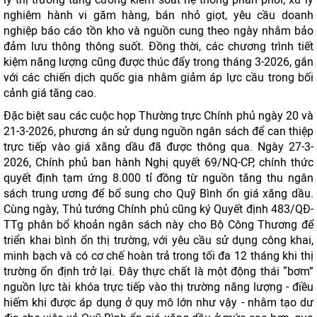
nghiêm hành vi găm hàng, bán nhỏ giọt, yêu cầu doanh
nghiệp báo cáo tồn kho và nguồn cung theo ngày nhằm bảo
đảm lưu thông thông suốt. Đồng thời, các chương trình tiết
kiệm năng lượng cũng được thúc đẩy trong tháng 3-2026, gắn
với các chiến dịch quốc gia nhằm giảm áp lực cầu trong bối
cảnh giá tăng cao.
Đặc biệt sau các cuộc họp Thường trực Chính phủ ngày 20 và
21-3-2026, phương án sử dụng nguồn ngân sách để can thiệp
trực tiếp vào giá xăng dầu đã được thông qua. Ngày 27-3-
2026, Chính phủ ban hành Nghị quyết 69/NQ-CP, chính thức
quyết định tạm ứng 8.000 tỉ đồng từ nguồn tăng thu ngân
sách trung ương để bổ sung cho Quỹ Bình ổn giá xăng dầu.
Cùng ngày, Thủ tướng Chính phủ cũng ký Quyết định 483/QĐ-
TTg phân bổ khoản ngân sách này cho Bộ Công Thương để
triển khai bình ổn thị trường, với yêu cầu sử dụng công khai,
minh bạch và có cơ chế hoàn trả trong tối đa 12 tháng khi thị
trường ổn định trở lại. Đây thực chất là một động thái “bơm”
nguồn lực tài khóa trực tiếp vào thị trường năng lượng - điều
hiếm khi được áp dụng ở quy mô lớn như vậy - nhằm tạo dư