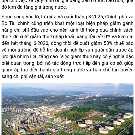
địa cho việc xả Quỹ Bình ổn giá xăng dầu ở mức cao hơn, qua
đó kìm đà tăng giá trong nước.
Song song với đó, từ giữa và cuối tháng 3-2026, Chính phủ và
Bộ Tài chính cũng triển khai một loạt biện pháp giảm gánh
nặng chi phí đầu vào cho nền kinh tế thông qua chính sách
thuế: đề xuất giảm thuế nhập khẩu xăng dầu về 0% và kéo dài
đến hết tháng 6-2026, đồng thời đề xuất giảm 50% thuế bảo
vệ môi trường để hỗ trợ doanh nghiệp và người dân trước áp
lực giá nhiên liệu tăng cao. Việc giảm thuế này có ý nghĩa đặc
biệt quan trọng, bởi nó tác động trực tiếp đến giá cơ sở, giúp
giảm áp lực điều hành giá trong nước và hạn chế lan truyền
sang chi phí vận tải, sản xuất.