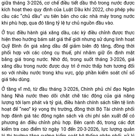
giữa tháng 3-2026, cơ chế điều tiết dầu thô trong nước được
kích hoạt theo quy định của Luật Dầu khí 2022, cho phép yêu
cầu các “chủ dầu” ưu tiên bán cho các nhà máy trong nước
khi phù hợp, qua đó tăng tỷ lệ tự chủ nguồn đầu vào.
Ở trục điều hành giá xăng dầu, các kỳ điều chỉnh được thực
hiện theo hướng bám sát giá thế giới nhưng sử dụng linh hoạt
Quỹ Bình ổn giá xăng dầu để giảm biên độ tăng, đồng thời
phối hợp với các công cụ thuế, phí nhằm giữ ổn định mặt
bằng giá trong nước. Nhờ đó, trong suốt tháng 3-2026, giá
xăng dầu trong nước được duy trì ở mức thấp hơn tương đối
so với nhiều nước trong khu vực, góp phần kiểm soát chỉ số
giá tiêu dùng.
Ở tầng vĩ mô, từ đầu tháng 3-2026, Chính phủ chỉ đạo Ngân
hàng Nhà nước theo dõi chặt chẽ tác động của giá năng
lượng tới lạm phát và tỷ giá, điều hành chính sách tiền tệ linh
hoạt để “neo” kỳ vọng thị trường, đồng thời Bộ Tài chính phối
hợp đánh giá tác động ngân sách và chi phí sản xuất để có
phương án điều chỉnh phù hợp. Bên cạnh đó, trong các đợt
kiểm tra cao điểm từ ngày 10 đến 20-3-2026, lực lượng quản
lý thị trường tăng cường kiểm soát hệ thống phân phối, xử lý