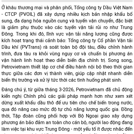
Ở khâu thương mại và phân phối, Tổng công ty Dầu Việt Nam
- CTCP (PVOIL) đã xây dựng nhiều kịch bản nhập khẩu bổ
sung, đa dạng hóa nguồn cung và tuyến vận chuyển, đặc biệt
là giảm phụ thuộc vào các tuyến vận tải rủi ro như Trung
Đông. Trong khi đó, lĩnh vực vận tải năng lượng cũng được
kích hoạt trạng thái cảnh báo: Tổng công ty Cổ phần Vận tải
Dầu khí (PVTrans) rà soát toàn bộ đội tàu, điều chỉnh hành
trình, đưa tàu ra khỏi vùng nguy cơ và chuẩn bị phương án
vận hành linh hoạt theo diễn biến địa chính trị. Song song,
Petrovietnam thiết lập cơ chế điều hành nội bộ theo thời gian
thực giữa các đơn vị thành viên, giúp cập nhật nhanh diễn
biến thị trường và xử lý tức thời các tình huống phát sinh.
Đáng chú ý, từ giữa tháng 3-2026, Petrovietnam đã chủ động
kiến nghị Chính phủ các giải pháp mạnh hơn như xem xét
dừng xuất khẩu dầu thô để ưu tiên cho chế biến trong nước,
qua đó nâng cao mức độ tự chủ năng lượng quốc gia. Đồng
thời, Tập đoàn cũng phối hợp với Bộ Ngoại giao xây dựng
phương án bảo đảm an toàn cho cán bộ, người lao động đang
làm việc tại khu vực Trung Đông - một yếu tố ít được nhắc đến