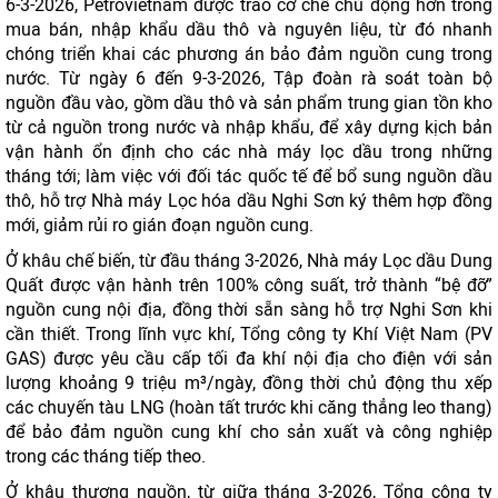
6-3-2026, Petrovietnam được trao cơ chế chủ động hơn trong
mua bán, nhập khẩu dầu thô và nguyên liệu, từ đó nhanh
chóng triển khai các phương án bảo đảm nguồn cung trong
nước. Từ ngày 6 đến 9-3-2026, Tập đoàn rà soát toàn bộ
nguồn đầu vào, gồm dầu thô và sản phẩm trung gian tồn kho
từ cả nguồn trong nước và nhập khẩu, để xây dựng kịch bản
vận hành ổn định cho các nhà máy lọc dầu trong những
tháng tới; làm việc với đối tác quốc tế để bổ sung nguồn dầu
thô, hỗ trợ Nhà máy Lọc hóa dầu Nghi Sơn ký thêm hợp đồng
mới, giảm rủi ro gián đoạn nguồn cung.
Ở khâu chế biến, từ đầu tháng 3-2026, Nhà máy Lọc dầu Dung
Quất được vận hành trên 100% công suất, trở thành “bệ đỡ”
nguồn cung nội địa, đồng thời sẵn sàng hỗ trợ Nghi Sơn khi
cần thiết. Trong lĩnh vực khí, Tổng công ty Khí Việt Nam (PV
GAS) được yêu cầu cấp tối đa khí nội địa cho điện với sản
lượng khoảng 9 triệu m³/ngày, đồng thời chủ động thu xếp
các chuyến tàu LNG (hoàn tất trước khi căng thẳng leo thang)
để bảo đảm nguồn cung khí cho sản xuất và công nghiệp
trong các tháng tiếp theo.
Ở khâu thượng nguồn, từ giữa tháng 3-2026, Tổng công ty