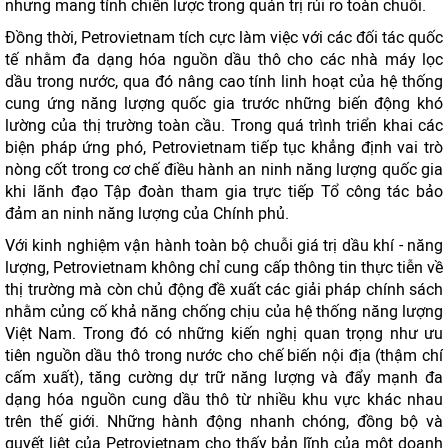
nhưng mang tính chiến lược trong quản trị rủi ro toàn chuỗi.
Đồng thời, Petrovietnam tích cực làm việc với các đối tác quốc
tế nhằm đa dạng hóa nguồn dầu thô cho các nhà máy lọc
dầu trong nước, qua đó nâng cao tính linh hoạt của hệ thống
cung ứng năng lượng quốc gia trước những biến động khó
lường của thị trường toàn cầu. Trong quá trình triển khai các
biện pháp ứng phó, Petrovietnam tiếp tục khẳng định vai trò
nòng cốt trong cơ chế điều hành an ninh năng lượng quốc gia
khi lãnh đạo Tập đoàn tham gia trực tiếp Tổ công tác bảo
đảm an ninh năng lượng của Chính phủ.
Với kinh nghiệm vận hành toàn bộ chuỗi giá trị dầu khí - năng
lượng, Petrovietnam không chỉ cung cấp thông tin thực tiễn về
thị trường mà còn chủ động đề xuất các giải pháp chính sách
nhằm củng cố khả năng chống chịu của hệ thống năng lượng
Việt Nam. Trong đó có những kiến nghị quan trọng như ưu
tiên nguồn dầu thô trong nước cho chế biến nội địa (thậm chí
cấm xuất), tăng cường dự trữ năng lượng và đẩy mạnh đa
dạng hóa nguồn cung dầu thô từ nhiều khu vực khác nhau
trên thế giới. Những hành động nhanh chóng, đồng bộ và
quyết liệt của Petrovietnam cho thấy bản lĩnh của một doanh