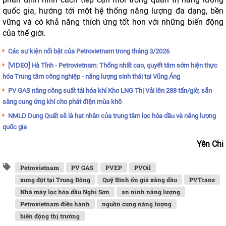
quốc gia, hướng tới một hệ thống năng lượng đa dạng, bền
vững và có khả năng thích ứng tốt hơn với những biến động
của thế giới.
Các sự kiện nổi bật của Petrovietnam trong tháng 3/2026
[VIDEO] Hà Tĩnh - Petrovietnam: Thống nhất cao, quyết tâm sớm hiện thực
hóa Trung tâm công nghiệp - năng lượng sinh thái tại Vũng Áng
PV GAS nâng công suất tái hóa khí Kho LNG Thị Vải lên 288 tấn/giờ, sẵn
sàng cung ứng khí cho phát điện mùa khô
NMLD Dung Quất sẽ là hạt nhân của trung tâm lọc hóa dầu và năng lượng
quốc gia
Yên Chi
Petrovietnam
PV GAS
PVEP
PVOil
xung đột tại Trung Đông
Quỹ Bình ổn giá xăng dầu
PVTrans
Nhà máy lọc hóa dầu Nghi Sơn
an ninh năng lượng
Petrovietnam điều hành
nguồn cung năng lượng
biến động thị trường