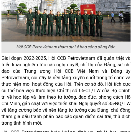
Hội CCB Petrovietnam tham dự Lễ báo công dâng Bác.
Giai đoạn 2022-2025, Hội CCB Petrovietnam đã quán triệt và
triển khai nghiêm túc các nghị quyết, chỉ thị của Đảng, sự chỉ
đạo của Trung ương Hội CCB Việt Nam và Đảng ủy
Petrovietnam, coi đây là nền tảng xuyên suốt trong tổ chức và
thực hiện mọi hoạt động của Hội. Trên cơ sở đó, Hội tích cực
cụ thể hóa việc thực hiện Chỉ thị số 05-CT/TW của Bộ Chính
trị về học tập và làm theo tư tưởng, đạo đức, phong cách Hồ
Chí Minh, gắn chặt với việc triển khai Nghị quyết số 35-NQ/TW
về tăng cường bảo vệ nền tảng tư tưởng của Đảng, chủ động
tham gia đấu tranh phản bác các quan điểm sai trái, thù địch
trong tình hình mới.