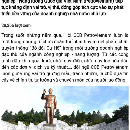
nghiệp - Năng lượng Quốc gia Việt Nam (Petrovietnam) tiếp
tục khẳng định vai trò, vị thế, đóng góp tích cực vào sự phát
triển bền vững của doanh nghiệp nhà nước chủ lực.
28,366 lượt xem
Trong suốt những năm qua, Hội CCB Petrovietnam luôn là
một trong những tổ chức đoàn thể phát huy rõ nét phẩm chất,
truyền thống “Bộ đội Cụ Hồ” trong môi trường doanh nghiệp
đặc thù của ngành công nghiệp - năng lượng. Từ các công
trình dầu khí ngoài khơi, nhà máy điện, nhà máy lọc hóa dầu
đến các đơn vị dịch vụ kỹ thuật…, đội ngũ CCB Petrovietnam
luôn giữ vững vai trò gương mẫu, trách nhiệm, là chỗ dựa tin
cậy về chính trị, tư tưởng và chuyên môn của người lao động.