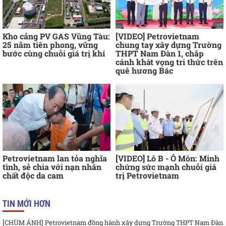
Kho cảng PV GAS Vũng Tàu:
[VIDEO] Petrovietnam
25 năm tiên phong, vững
chung tay xây dựng Trường
bước cùng chuỗi giá trị khí
THPT Nam Đàn 1, chắp
cánh khát vọng tri thức trên
quê hương Bác
Petrovietnam lan tỏa nghĩa
[VIDEO] Lô B - Ô Môn: Minh
tình, sẻ chia với nạn nhân
chứng sức mạnh chuỗi giá
chất độc da cam
trị Petrovietnam
TIN MỚI HƠN
[CHÙM ẢNH] Petrovietnam đồng hành xây dựng Trường THPT Nam Đàn