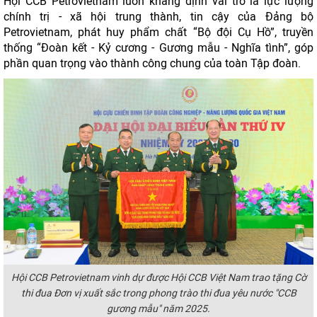
Hội CCB Petrovietnam luôn khẳng định vai trò là lực lượng
chính trị - xã hội trung thành, tin cậy của Đảng bộ
Petrovietnam, phát huy phẩm chất “Bộ đội Cụ Hồ”, truyền
thống “Đoàn kết - Kỷ cương - Gương mẫu - Nghĩa tình”, góp
phần quan trọng vào thành công chung của toàn Tập đoàn.
Hội CCB Petrovietnam vinh dự được Hội CCB Việt Nam trao tặng Cờ
thi đua Đơn vị xuất sắc trong phong trào thi đua yêu nước "CCB
gương mẫu" năm 2025.