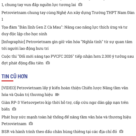
1, chung tay vun đắp nguồn lực tương lai
Petrovietnam chung tay cùng Nghệ An xây dựng Trường THPT Nam Đàn
1
Tọa đàm "Bản lĩnh Gen Z Cà Mau": Nâng cao năng lực thích ứng và tư
duy độc lập cho học sinh
[Infographic] Petrovietnam gìn giữ văn hóa "Nghĩa tình" từ sự quan tâm
tới người lao động hưu trí
Cuộc thi "Đổi mới sáng tạo PVCFC 2026" tiếp nhận hơn 2.300 ý tưởng sau
đợt phát động đầu tiên
TIN CŨ HƠN
[VIDEO] Petrovietnam lấy ý kiến hoàn thiện Chiến lược Nâng tầm văn
hóa và Quản trị thương hiệu
Giàn RP-3 Vietsovpetro kịp thời hỗ trợ, cấp cứu ngư dân gặp nạn trên
biển
Phát huy sức mạnh toàn hệ thống để nâng tầm văn hóa và thương hiệu
Petrovietnam
BSR và hành trình theo dấu chân hùng thiêng tại các địa chỉ đỏ