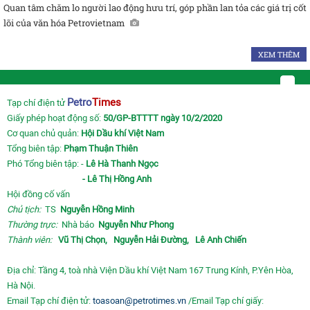
Quan tâm chăm lo người lao động hưu trí, góp phần lan tỏa các giá trị cốt
lõi của văn hóa Petrovietnam
XEM THÊM
Petro
Times
Tạp chí điện tử
Giấy phép hoạt động số:
50/GP-BTTTT ngày 10/2/2020
Cơ quan chủ quản:
Hội Dầu khí Việt Nam
Tổng biên tập:
Phạm Thuận Thiên
Phó Tổng biên tập: -
Lê Hà Thanh Ngọc
- Lê Thị Hồng Anh
Hội đồng cố vấn
Chủ tịch:
TS
Nguyễn Hồng Minh
Thường trực:
Nhà báo
Nguyễn Như Phong
Thành viên:
Vũ Thị Chọn,
Nguyễn Hải Đường,
Lê Anh Chiến
Địa chỉ: Tầng 4, toà nhà Viện Dầu khí Việt Nam 167 Trung Kính, P.Yên Hòa,
Hà Nội.
Email Tạp chí điện tử:
toasoan@petrotimes.vn
/Email Tạp chí giấy: